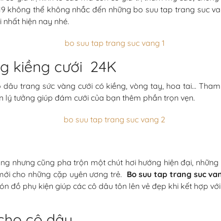
9 không thể không nhắc đến những bo suu tap trang suc va
i nhất hiện nay nhé.
ng kiềng cưới 24K
ô dâu trang sức vàng cưới có kiềng, vòng tay, hoa tai… T
ọn lý tưởng giúp đám cưới của bạn thêm phần trọn vẹn.
ông nhưng cũng pha trộn một chút hơi hướng hiện đại, nhữn
mới cho những cặp uyên ương trẻ.
Bo suu tap trang suc va
 đồ phụ kiện giúp các cô dâu tôn lên vẻ đẹp khi kết hợp với 
cho cô dâu