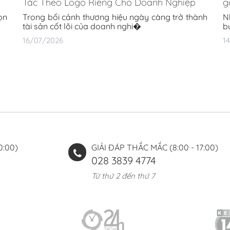
Tác Theo Logo Riêng Cho Doanh Nghiệp
g
ọn
Trong bối cảnh thương hiệu ngày càng trở thành
N
tài sản cốt lõi của doanh nghi�
b
16/07/2026
1
0:00)
GIẢI ĐÁP THẮC MẮC (8:00 - 17:00)
028 3839 4774
Từ thứ 2 đến thứ 7