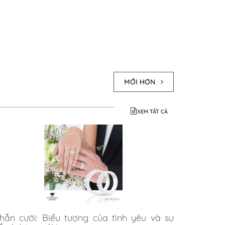
MỚI HƠN
XEM TẤT CẢ
hẫn cưới: Biểu tượng của tình yêu và sự