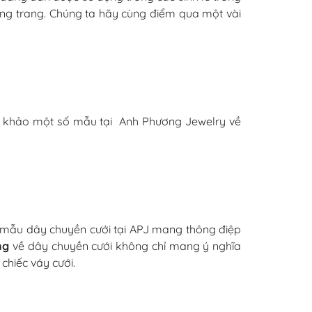
ng trang. Chúng ta hãy cùng điểm qua một vài
ham khảo một số mẫu tại Anh Phương Jewelry về
g mẫu dây chuyền cưới tại APJ mang thông điệp
ng
về dây chuyền cưới không chỉ mang ý nghĩa
chiếc váy cưới.