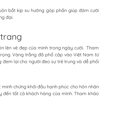
luôn bắt kịp xu hướng góp phần giúp đám cưới
ng đại.
 trang
ôn lên vẻ đẹp của mình trong ngày cưới. Tham
trọng. Vàng trắng đã phổ cập vào Việt Nam từ
g đem lại cho người đeo sự trẻ trung và dễ phối
ột minh chứng khởi đầu hạnh phúc cho hôn nhân
ậy đến tất cả khách hàng của mình. Tham khảo