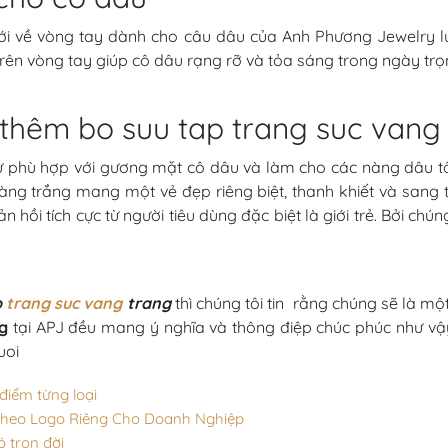
ưới về vòng tay dành cho câu dâu của Anh Phương Jewelry 
trên vòng tay giúp cô dâu rạng rỡ và tỏa sáng trong ngày trọ
thêm bo suu tap trang suc vang
sự phù hợp với gương mặt cô dâu và làm cho các nàng dâu t
g trắng mang một vẻ đẹp riêng biệt, thanh khiết và sang 
ồi tích cực từ người tiêu dùng đặc biệt là giới trẻ. Bởi chún
p
trang suc vang
trang
thì chúng tôi tin rằng chúng sẽ là m
ng
tại APJ đều mang ý nghĩa và thông điệp chúc phúc như v
uoi
iểm từng loại
Theo Logo Riêng Cho Doanh Nghiệp
ó trọn đời