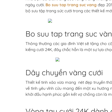
ngày cưới.
Bo suu tap trang suc vang
đẹp 201
bộ sưu tập trang sức cưới trong các thiết kế mớ
Bo suu tap trang suc và
Thông thường các gia đình Việt sẽ tặng cho c
kiềng cưới 24K, đây chắc hẳn là một sự lựa ch
Dây chuyền vàng cưới
Thiết kế tinh xảo vừa mang nét đẹp truyền th
về tình yêu vĩnh cửu mang đến một xu hướng 
khởi đầu hạnh phúc gắn kết vợ chồng còn là món
Vòng tay cưới 24K dành 