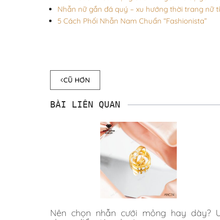
Nhẫn nữ gắn đá quý – xu hướng thời trang nữ t
5 Cách Phối Nhẫn Nam Chuẩn “Fashionista”
CŨ HƠN
BÀI LIÊN QUAN
Nên chọn nhẫn cưới mỏng hay dày? 