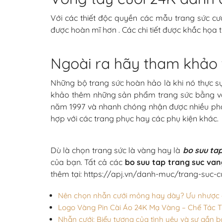
Với các thiết độc quyền các mẫu trang sức c
được hoàn mĩ hơn . Các chi tiết được khắc họa 
Ngoài ra hãy tham khảo 
Những bộ trang sức hoàn hảo là khi nó thực 
khảo thêm những sản phẩm trang sức bằng vàn
năm 1997 và nhanh chóng nhận được nhiều phản h
hợp với các trang phục hay các phụ kiện khác.
Dù là chọn trang sức là vàng hay là
bo suu ta
của bạn. Tất cả các
bo suu tap trang suc va
thêm tại: https://apj.vn/danh-muc/trang-suc-c
Nên chọn nhẫn cưới mỏng hay dày? Ưu nhược đ
Logo Vàng Pin Cài Áo 24K Mạ Vàng – Chế Tác 
Nhẫn cưới: Biểu tượng của tình yêu và sự gắn b