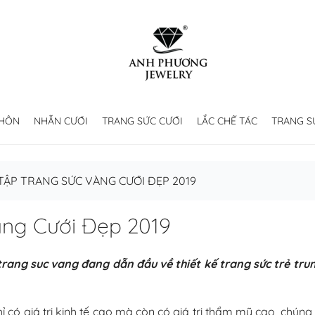
 HÔN
NHẪN CƯỚI
TRANG SỨC CƯỚI
LẮC CHẾ TÁC
TRANG S
TẬP TRANG SỨC VÀNG CƯỚI ĐẸP 2019
àng Cưới Đẹp 2019
trang suc vang đang dẫn đầu về thiết kế trang sức trẻ tru
 có giá trị kinh tế cao mà còn có giá trị thẩm mỹ cao, chún