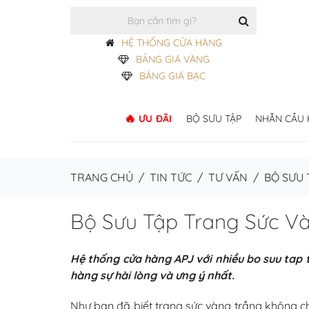
HỆ THỐNG CỬA HÀNG
BẢNG GIÁ VÀNG
BẢNG GIÁ BẠC
ƯU ĐÃI
BỘ SƯU TẬP
NHẪN CẦU
TRANG CHỦ
/
TIN TỨC
/
TƯ VẤN
/
BỘ SƯU 
Bộ Sưu Tập Trang Sức V
Hệ thống cửa hàng APJ với nhiều bo suu tap 
hàng sự hài lòng và ưng ý nhất.
Như bạn đã biết trang sức vàng trắng không chỉ