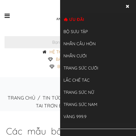
ƯU ĐÃI
0
BỘ SƯU TẬP
NHẪN CẦU HÔN
HỆ THỐNG CỬA HÀNG
NHẪN CƯỚI
BẢNG GIÁ VÀNG
BẢNG GIÁ BẠC
TRANG SỨC CƯỚI
LẮC CHẾ TÁC
TRANG SỨC NỮ
TRANG CHỦ
/
TIN TỨC
/
TƯ VẤN
/
CÁC MẪU BÔNG
TRANG SỨC NAM
TAI TRƠN ĐƠN GIẢN TẠI APJ
VÀNG 999.9
Các mẫu bông tai trơn đơn