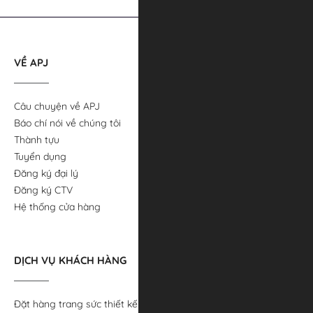
VỀ APJ
Câu chuyện về APJ
Báo chí nói về chúng tôi
Thành tựu
Tuyển dụng
Đăng ký đại lý
Đăng ký CTV
Hệ thống cửa hàng
DỊCH VỤ KHÁCH HÀNG
Đặt hàng trang sức thiết kế riêng