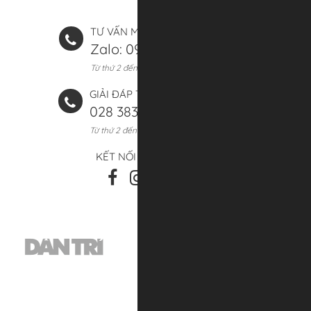
TƯ VẤN MUA HÀNG (8:00 - 20:00)
Zalo: 0906 393 661
Từ thứ 2 đến chủ nhật
GIẢI ĐÁP THẮC MẮC (8:00 - 17:00)
028 3839 4774
Từ thứ 2 đến thứ 7
KẾT NỐI VỚI CHÚNG TÔI