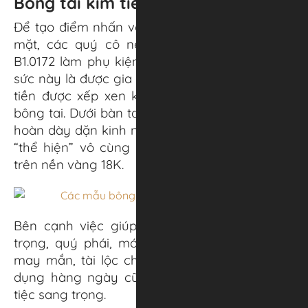
Bông tai kim tiền – B1.0172
Để tạo điểm nhấn và sự phá cách trên gương
mặt, các quý cô nên chọn hoa tai kim tiền
B1.0172 làm phụ kiện. Ưu điểm của món trang
sức này là được gia công tỉ mỉ với những đồng
tiền được xếp xen kẽ tạo điểm nhấn cho đôi
bông tai. Dưới bàn tay của một nghệ nhân kim
hoàn dày dặn kinh nghiệm, chiếc bông tai này
“thể hiện” vô cùng bắt mắt khi được chế tác
trên nền vàng 18K.
Bên cạnh việc giúp tăng thêm vẻ đẹp sang
trọng, quý phái, món phụ kiện còn mang lại
may mắn, tài lộc cho chủ nhân, thích hợp sử
dụng hàng ngày cũng như trong những bữa
tiệc sang trọng.