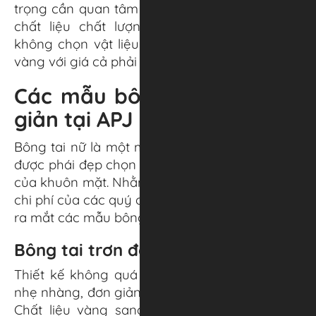
trọng cần quan tâm khi mua hoa tai, bạn cần
chất liệu chất lượng, phù hợp, an toàn và
không chọn vật liệu dị ứng như bạc, hợp kim,
vàng với giá cả phải chăng!
Các mẫu bông tai trơn đơn
giản tại APJ
Bông tai nữ là một món trang sức thông dụng
được phái đẹp chọn lựa để điểm tô cho vẻ đẹp
của khuôn mặt. Nhằm đáp ứng thị hiếu và mức
chi phí của các quý cô, thương hiệu APJ đã cho
ra mắt các mẫu bông tai trơn đơn giản.
Bông tai trơn đơn giản – ABT03
Thiết kế không quá cầu kỳ, kiểu cách mà rất
nhẹ nhàng, đơn giản thích hợp đeo hàng ngày.
Chất liệu vàng sang trọng, phù hợp với mọi