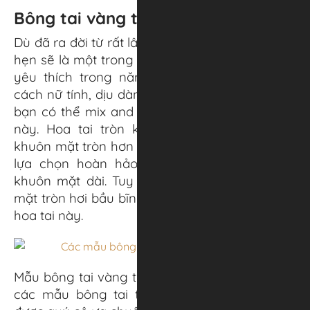
Bông tai vàng trắng 10K – BTP164
Dù đã ra đời từ rất lâu nhưng bông tai tròn hứa
hẹn sẽ là một trong những mẫu bông tai được
yêu thích trong năm 2022. Nếu thích phong
cách nữ tính, dịu dàng hay cá tính, năng động,
bạn có thể mix and match cùng một mẫu. cái
này. Hoa tai tròn khi đeo sẽ tạo cảm giác
khuôn mặt tròn hơn rất nhiều. Vì vậy, đây là sự
lựa chọn hoàn hảo cho những cô nàng có
khuôn mặt dài. Tuy nhiên, nếu bạn có khuôn
mặt tròn hơi bầu bĩnh thì nên tránh những kiểu
hoa tai này.
Mẫu bông tai vàng trắng 10K này là một trong
các mẫu bông tai trơn đơn giản tại APJ rất