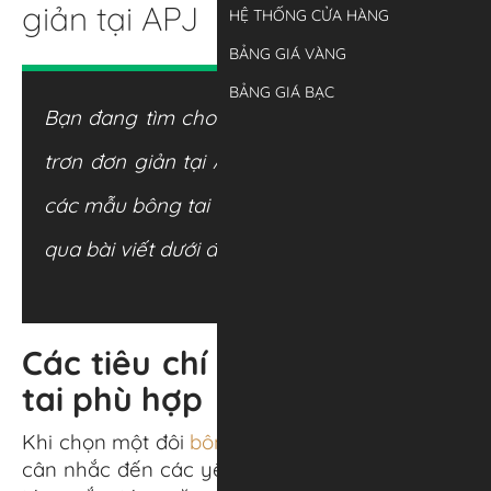
giản tại APJ
HỆ THỐNG CỬA HÀNG
BẢNG GIÁ VÀNG
BẢNG GIÁ BẠC
Bạn đang tìm cho mình các mẫu bông tai
trơn đơn giản tại APJ. Mời bạn tham khảo
các mẫu bông tai trơn đơn giản được gợi ý
qua bài viết dưới đây.
Các tiêu chí chọn mua bông
tai phù hợp
Khi chọn một đôi
bông tai
phù hợp, chị em nên
cân nhắc đến các yếu tố như kiểu tóc (tóc dài,