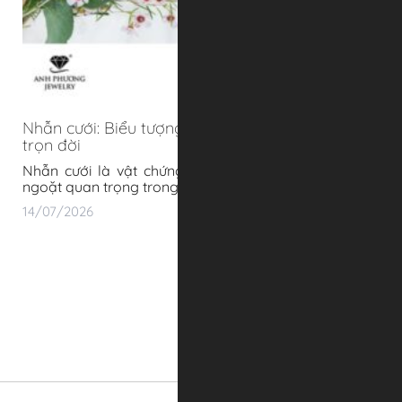
Nhẫn cưới: Biểu tượng của tình yêu và sự gắn bó
trọn đời
Nhẫn cưới là vật chứng thiêng liêng đánh dấu bước
ngoặt quan trọng trong hàn
14/07/2026