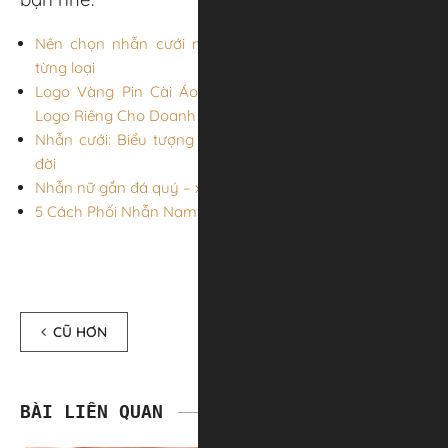
Nên chọn nhẫn cưới mỏng hay dày? Ưu nhược điểm
từng loại
Logo Vàng Pin Cài Áo 24K Mạ Vàng – Chế Tác Theo
Logo Riêng Cho Doanh Nghiệp
Nhẫn cưới: Biểu tượng của tình yêu và sự gắn bó trọn
đời
Nhẫn nữ gắn đá quý – xu hướng thời trang nữ tính 2026
5 Cách Phối Nhẫn Nam Chuẩn “Fashionista”
CŨ HƠN
MỚI HƠN
BÀI LIÊN QUAN
XEM TẤT CẢ