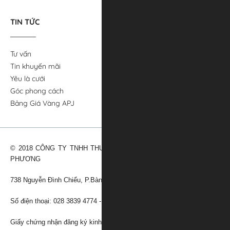
TIN TỨC
Tư vấn
Tin khuyến mãi
Yêu là cưới
Góc phong cách
Bảng Giá Vàng APJ
© 2018 CÔNG TY TNHH THƯƠNG MẠI VÀNG BẠC ĐÁ QUÝ ANH
PHƯƠNG
738 Nguyễn Đình Chiểu, P.Bàn Cờ, TPHCM
Số điện thoại: 028 3839 4774 - Email:
cskh@apj.vn
Giấy chứng nhận đăng ký kinh doanh: 0312040858