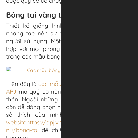
được quý cô ưa chuộng.
Bông tai vàng trắng – BTP 91
Thiết kế giống hình chiếc lá uốn lượn nhẹ
nhàng tạo nên sự độc đáo và ấn tượng cho
người sử dụng. Một điểm nhấn độc đáo phù
hợp với mọi phong cách bạn gái, và là một
trong các mẫu bông tai trơn đơn giản tại APJ.
Trên đây là
các mẫu bông tai trơn đơn giản tại
APJ
mà quý cô nên biết để làm đẹp cho bản
thân. Ngoài những sản phẩm trên, các nàng
còn dễ dàng chọn những kiểu dáng khác theo
sở thích của mình. Hãy tham khảo qua
websitehttps://apj.vn/danh-muc/trang-suc-
nu/bong-tai
để chiêm ngưỡng một vài mẫu
bạn nhé.