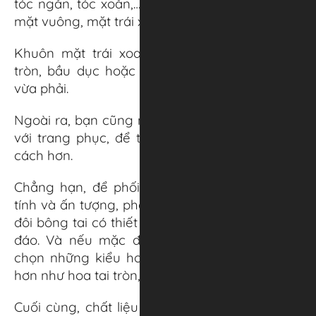
tóc ngắn, tóc xoăn,…) và khuôn mặt (mặt tròn,
mặt vuông, mặt trái xoan,…).
Khuôn mặt trái xoan nên chọn hoa tai hình
tròn, bầu dục hoặc hình giọt nước, có độ dài
vừa phải.
Ngoài ra, bạn cũng nên chọn hoa tai phù hợp
với trang phục, để trông thời trang và phong
cách hơn.
Chẳng hạn, để phối những bộ trang phục cá
tính và ấn tượng, phái đẹp thường chọn những
đôi bông tai có thiết kế có phần cầu kỳ và độc
đáo. Và nếu mặc đồ công sở, phái đẹp nên
chọn những kiểu hoa tai đơn giản, thanh lịch
hơn như hoa tai tròn, hoa tai hình học,…
Cuối cùng, chất liệu cũng là một yếu tố quan