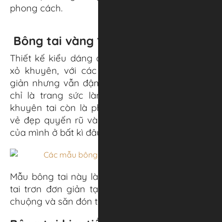
phong cách.
Bông tai vàng 18K – MTB0157
Thiết kế kiểu dáng đơn giản với kiểu bông tai
xỏ khuyên, với các đường nét hoa văn đơn
giản nhưng vẫn đậm chất thời thượng.
Không
chỉ là trang sức làm đẹp cho phái đẹp, đôi
khuyên tai còn là phụ kiện giúp nàng tôn lên
vẻ đẹp quyến rũ và toát lên thần thái kiêu sa
của mình ở bất kì đâu.
Mẫu bông tai này là một trong các mẫu bông
tai trơn đơn giản tại APJ rất được quý cô ưa
chuộng và săn đón trong năm 2022