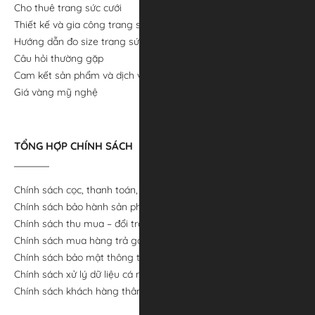
Cho thuê trang sức cưới
Thiết kế và gia công trang sức
Hướng dẫn đo size trang sức
Câu hỏi thường gặp
Cam kết sản phẩm và dịch vụ
Giá vàng mỹ nghệ
TỔNG HỢP CHÍNH SÁCH
Chính sách cọc, thanh toán, giao hàng
Chính sách bảo hành sản phẩm
Chính sách thu mua – đổi trả
Chính sách mua hàng trả góp
Chính sách bảo mật thông tin
Chính sách xử lý dữ liệu cá nhân
Chính sách khách hàng thân thiết APJ