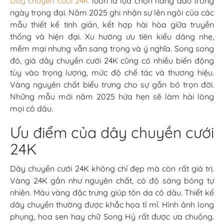
Dây chuyền cưới 24K
luôn là lựa chọn hàng đầu trong
ngày trọng đại. Năm 2025 ghi nhận sự lên ngôi của các
mẫu thiết kế tinh giản, kết hợp hài hòa giữa truyền
thống và hiện đại. Xu hướng ưu tiên kiểu dáng nhẹ,
mềm mại nhưng vẫn sang trọng và ý nghĩa. Song song
đó, giá dây chuyền cưới 24K cũng có nhiều biến động
tùy vào trọng lượng, mức độ chế tác và thương hiệu.
Vàng nguyên chất biểu trưng cho sự gắn bó trọn đời.
Những mẫu mới năm 2025 hứa hẹn sẽ làm hài lòng
mọi cô dâu.
Ưu điểm của dây chuyền cưới
24K
Dây chuyền cưới 24K không chỉ đẹp mà còn rất giá trị.
Vàng 24K gần như nguyên chất, có độ sáng bóng tự
nhiên. Màu vàng đặc trưng giúp tôn da cô dâu. Thiết kế
dây chuyền thường được khắc họa tỉ mỉ. Hình ảnh long
phụng, hoa sen hay chữ Song Hỷ rất được ưa chuộng.