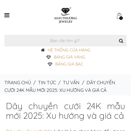
0
HỆ THỐNG CỬA HÀNG
BẢNG GIÁ VÀNG
BẢNG GIÁ BẠC
TRANG CHỦ
/
TIN TỨC
/
TƯ VẤN
/
DÂY CHUYỀN
CƯỚI 24K MẪU MỚI 2025: XU HƯỚNG VÀ GIÁ CẢ
Dây chuyền cưới 24K mẫu
mới 2025: Xu hướng và giá cả