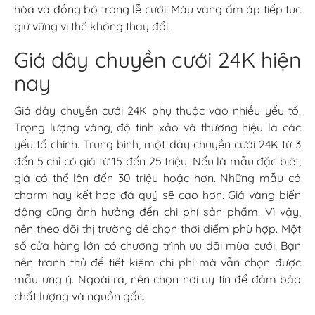
hòa và đồng bộ trong lễ cưới. Màu vàng ấm áp tiếp tục
giữ vững vị thế không thay đổi.
Giá dây chuyền cưới 24K hiện
nay
Giá dây chuyền cưới 24K phụ thuộc vào nhiều yếu tố.
Trọng lượng vàng, độ tinh xảo và thương hiệu là các
yếu tố chính. Trung bình, một dây chuyền cưới 24K từ 3
đến 5 chỉ có giá từ 15 đến 25 triệu. Nếu là mẫu đặc biệt,
giá có thể lên đến 30 triệu hoặc hơn. Những mẫu có
charm hay kết hợp đá quý sẽ cao hơn. Giá vàng biến
động cũng ảnh hưởng đến chi phí sản phẩm. Vì vậy,
nên theo dõi thị trường để chọn thời điểm phù hợp. Một
số cửa hàng lớn có chương trình ưu đãi mùa cưới. Bạn
nên tranh thủ để tiết kiệm chi phí mà vẫn chọn được
mẫu ưng ý. Ngoài ra, nên chọn nơi uy tín để đảm bảo
chất lượng và nguồn gốc.