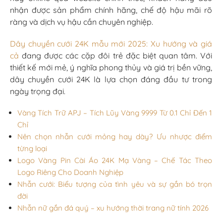
nhận được sản phẩm chính hãng, chế độ hậu mãi rõ
ràng và dịch vụ hậu cần chuyên nghiệp.
Dây chuyền cưới 24K mẫu mới 2025: Xu hướng và giá
cả
đang được các cặp đôi trẻ đặc biệt quan tâm. Với
thiết kế mới mẻ, ý nghĩa phong thủy và giá trị bền vững,
dây chuyền cưới 24K là lựa chọn đáng đầu tư trong
ngày trọng đại.
Vàng Tích Trữ APJ – Tích Lũy Vàng 9999 Từ 0.1 Chỉ Đến 1
Chỉ
Nên chọn nhẫn cưới mỏng hay dày? Ưu nhược điểm
từng loại
Logo Vàng Pin Cài Áo 24K Mạ Vàng – Chế Tác Theo
Logo Riêng Cho Doanh Nghiệp
Nhẫn cưới: Biểu tượng của tình yêu và sự gắn bó trọn
đời
Nhẫn nữ gắn đá quý – xu hướng thời trang nữ tính 2026