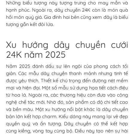
Những biểu tượng này tượng trưng cho may mắn và
hạnh phúc. Ngoài ra, dây chuyền 24K còn là món quà
hồi môn quý giá. Gia đình hai bên cũng xem đây là biểu
tượng gắn kết đôi lứa.
Xu hướng dây chuyền cưới
24K năm 2025
Năm 2025 đánh dấu sự lên ngôi của phong cách tối
giản. Các mẫu dây chuyền thanh mảnh nhưng tinh tế
được yêu thích. Thiết kế chú trọng đến đường nét mềm
mại và hiện đại. Một số mẫu sử dụng họa tiết cách điệu
từ hoa lá. Ngoài ra, các thương hiệu còn đưa vào công
nghệ chế tác mới. Nhờ đó, sản phẩm có độ chi tiết cao
và bền màu. Một xu hướng nổi bật khác là dây chuyền
bản lớn kết hợp charm. Kiểu dáng này mang lại vẻ đẹp
quyền quý và ấn tượng. Dây chuyền có thể kết hợp
cùng kiềng, vòng tay cùng bộ. Điều này tạo nên sự hài