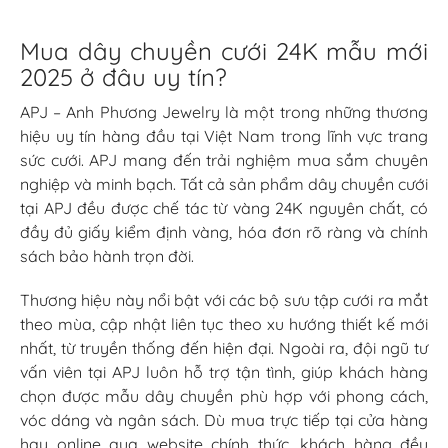
Mua dây chuyền cưới 24K mẫu mới
2025 ở đâu uy tín?
APJ – Anh Phương Jewelry là một trong những thương
hiệu uy tín hàng đầu tại Việt Nam trong lĩnh vực trang
sức cưới. APJ mang đến trải nghiệm mua sắm chuyên
nghiệp và minh bạch. Tất cả sản phẩm dây chuyền cưới
tại APJ đều được chế tác từ vàng 24K nguyên chất, có
đầy đủ giấy kiểm định vàng, hóa đơn rõ ràng và chính
sách bảo hành trọn đời.
Thương hiệu này nổi bật với các bộ sưu tập cưới ra mắt
theo mùa, cập nhật liên tục theo xu hướng thiết kế mới
nhất, từ truyền thống đến hiện đại. Ngoài ra, đội ngũ tư
vấn viên tại APJ luôn hỗ trợ tận tình, giúp khách hàng
chọn được mẫu dây chuyền phù hợp với phong cách,
vóc dáng và ngân sách. Dù mua trực tiếp tại cửa hàng
hay online qua website chính thức, khách hàng đều