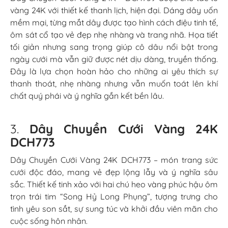
vàng 24K với thiết kế thanh lịch, hiện đại. Dáng dây uốn
mềm mại, từng mắt dây được tạo hình cách điệu tinh tế,
ôm sát cổ tạo vẻ đẹp nhẹ nhàng và trang nhã. Họa tiết
tối giản nhưng sang trọng giúp cô dâu nổi bật trong
ngày cưới mà vẫn giữ được nét dịu dàng, truyền thống.
Đây là lựa chọn hoàn hảo cho những ai yêu thích sự
thanh thoát, nhẹ nhàng nhưng vẫn muốn toát lên khí
chất quý phái và ý nghĩa gắn kết bền lâu.
3.
Dây Chuyền Cưới Vàng 24K
DCH773
Dây Chuyền Cưới Vàng 24K DCH773 – món trang sức
cưới độc đáo, mang vẻ đẹp lộng lẫy và ý nghĩa sâu
sắc. Thiết kế tinh xảo với hai chú heo vàng phúc hậu ôm
trọn trái tim “Song Hỷ Long Phụng”, tượng trưng cho
tình yêu son sắt, sự sung túc và khởi đầu viên mãn cho
cuộc sống hôn nhân.