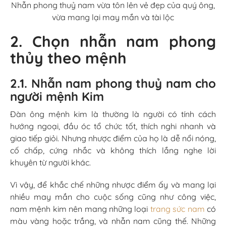
Nhẫn phong thuỷ nam vừa tôn lên vẻ đẹp của quý ông,
vừa mang lại may mắn và tài lộc
2. Chọn nhẫn nam phong
thủy theo mệnh
2.1. Nhẫn nam phong thuỷ nam cho
người mệnh Kim
Đàn ông mệnh kim là thường là người có tính cách
hướng ngoại, đầu óc tổ chức tốt, thích nghi nhanh và
giao tiếp giỏi. Nhưng nhược điểm của họ là dễ nổi nóng,
cố chấp, cứng nhắc và không thích lắng nghe lời
khuyên từ người khác.
Vì vậy, để khắc chế những nhược điểm ấy và mang lại
nhiều may mắn cho cuộc sống cũng như công việc,
nam mệnh kim nên mang những loại
trang sức nam
có
màu vàng hoặc trắng, và nhẫn nam cũng thế. Những