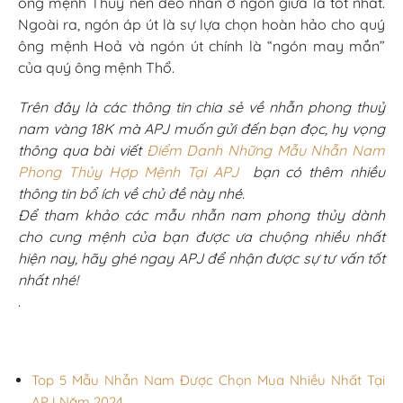
ông mệnh Thuỷ nên đeo nhẫn ở ngón giữa là tốt nhất.
Ngoài ra, ngón áp út là sự lựa chọn hoàn hảo cho quý
ông mệnh Hoả và ngón út chính là “ngón may mắn”
của quý ông mệnh Thổ.
Trên đây là các thông tin chia sẻ về nhẫn phong thuỷ
nam vàng 18K mà APJ muốn gửi đến bạn đọc, hy vọng
thông qua bài viết
Điểm Danh Những Mẫu Nhẫn Nam
Phong Thủy Hợp Mệnh Tại APJ
bạn có thêm nhiều
thông tin bổ ích về chủ đề này nhé.
Để tham khảo các mẫu nhẫn nam phong thủy dành
cho cung mệnh của bạn được ưa chuộng nhiều nhất
hiện nay, hãy ghé ngay APJ để nhận được sự tư vấn tốt
nhất nhé!
.
Top 5 Mẫu Nhẫn Nam Được Chọn Mua Nhiều Nhất Tại
APJ Năm 2024