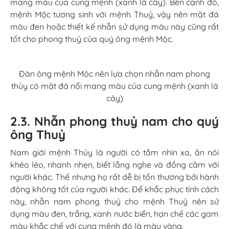
mang màu của cung mệnh (xanh lá cây). Bên cạnh đó,
mệnh Mộc tương sinh với mệnh Thuỷ, vậy nên mặt đá
màu đen hoặc thiết kế nhẫn sử dụng màu này cũng rất
tốt cho phong thuỷ của quý ông mệnh Mộc.
Đàn ông mệnh Mộc nên lựa chọn nhẫn nam phong
thủy có mặt đá nổi mang màu của cung mệnh (xanh lá
cây)
2.3. Nhẫn phong thuỷ nam cho quý
ông Thuỷ
Nam giới mệnh Thủy là người có tầm nhìn xa, ăn nói
khéo léo, nhanh nhẹn, biết lắng nghe và đồng cảm với
người khác. Thế nhưng họ rất dễ bị tổn thương bởi hành
động không tốt của người khác. Để khắc phục tính cách
này, nhẫn nam phong thuỷ cho mệnh Thuỷ nên sử
dụng màu đen, trắng, xanh nước biển, hạn chế các gam
màu khắc chế với cung mệnh đó là màu vàng.