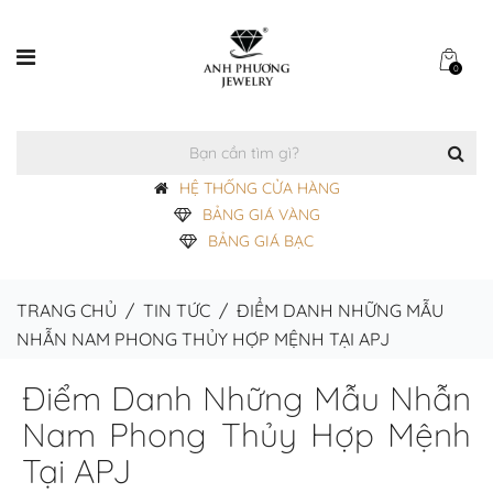
0
HỆ THỐNG CỬA HÀNG
BẢNG GIÁ VÀNG
BẢNG GIÁ BẠC
TRANG CHỦ
/
TIN TỨC
/
ĐIỂM DANH NHỮNG MẪU
NHẪN NAM PHONG THỦY HỢP MỆNH TẠI APJ
Điểm Danh Những Mẫu Nhẫn
Nam Phong Thủy Hợp Mệnh
Tại APJ