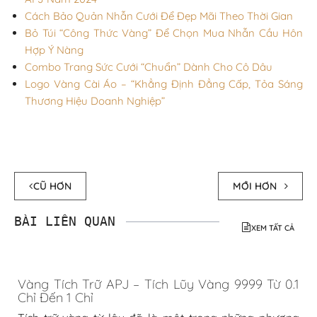
Cách Bảo Quản Nhẫn Cưới Để Đẹp Mãi Theo Thời Gian
Bỏ Túi “Công Thức Vàng” Để Chọn Mua Nhẫn Cầu Hôn
Hợp Ý Nàng
Combo Trang Sức Cưới “Chuẩn” Dành Cho Cô Dâu
Logo Vàng Cài Áo – “Khẳng Định Đẳng Cấp, Tỏa Sáng
Thương Hiệu Doanh Nghiệp”
CŨ HƠN
MỚI HƠN
BÀI LIÊN QUAN
XEM TẤT CẢ
Vàng Tích Trữ APJ – Tích Lũy Vàng 9999 Từ 0.1
Chỉ Đến 1 Chỉ