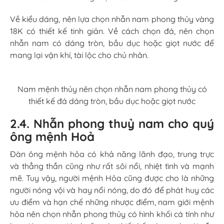
Về kiểu dáng, nên lựa chọn nhẫn nam phong thủy vàng
18K có thiết kế tinh giản. Về cách chọn đá, nên chọn
nhẫn nam có dáng tròn, bầu dục hoặc giọt nước để
mang lại vận khí, tài lộc cho chủ nhân.
Nam mệnh thủy nên chọn nhẫn nam phong thủy có
thiết kế đá dáng tròn, bầu dục hoặc giọt nước
2.4. Nhẫn phong thuỷ nam cho quý
ông mệnh Hoả
Đàn ông mệnh hỏa có khả năng lãnh đạo, trung trực
và thẳng thắn cũng như rất sôi nổi, nhiệt tình và mạnh
mẽ. Tuy vậy, người mệnh Hỏa cũng được cho là những
người nóng vội và hay nổi nóng, do đó để phát huy các
ưu điểm và hạn chế những nhược điểm, nam giới mệnh
hỏa nên chọn nhẫn phong thủy có hình khối cá tính như