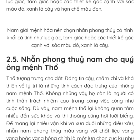
lục giác, tam giác hoặc các thiết kế góc cạnh với sắc
màu đỏ, xanh lá cây và hạn chế màu đen.
Nam giới mệnh hỏa nên chọn nhẫn phong thủy có hình
khối cá tính như lục giác, tam giác hoặc các thiết kế góc
cạnh với sắc màu đỏ, xanh lá cây.
2.5. Nhẫn phong thuỷ nam cho quý
ông mệnh Thổ
Thổ tượng trưng cho đất. Đáng tin cậy, chăm chỉ và khá
thiên về lý trí là những tính cách đặc trưng của những
nam mệnh Thổ. Không những vậy họ còn là người có
tinh thần trách nhiệm cao trong công việc cũng như
cuộc sống. Dù vậy, nam mệnh thổ lại không quan tâm
nhiều đến sức khỏe và thi thoảng cũng hơi lười biếng.
Để mang lại nhiều vận khí và xua đuổi những điều xấu,
nhẫn nam phong thủy màu vàng với chất liệu vàng
vàng hoặc vàng hồng chính là một lựa chọn cực kỳ phù