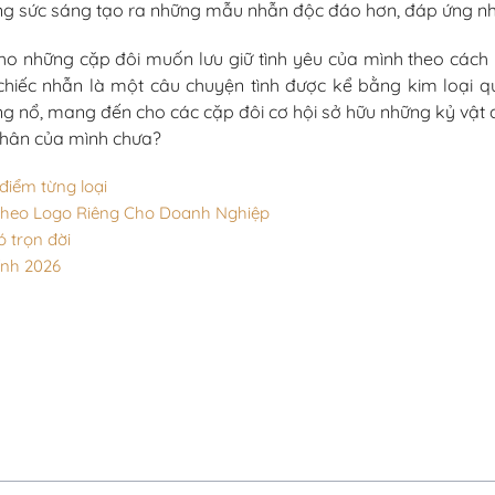
rang sức sáng tạo ra những mẫu nhẫn độc đáo hơn, đáp ứng 
o những cặp đôi muốn lưu giữ tình yêu của mình theo cách ri
chiếc nhẫn là một câu chuyện tình được kể bằng kim loại q
ng nổ, mang đến cho các cặp đôi cơ hội sở hữu những kỷ vật 
nhân của mình chưa?
iểm từng loại
Theo Logo Riêng Cho Doanh Nghiệp
ó trọn đời
ính 2026