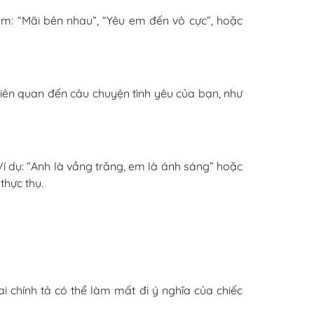
m: “Mãi bên nhau”, “Yêu em đến vô cực”, hoặc
 liên quan đến câu chuyện tình yêu của bạn, như
í dụ: “Anh là vầng trăng, em là ánh sáng” hoặc
thực thụ.
ai chính tả có thể làm mất đi ý nghĩa của chiếc