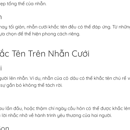
ẹp tổng thể của nhẫn.
h
hay tối giản, nhẫn cưới khắc tên đều có thể đáp ứng. Từ nhữn
ựa chọn để thể hiện phong cách riêng.
ắc Tên Trên Nhẫn Cưới
i
người lên nhẫn. Ví dụ, nhẫn của cô dâu có thể khắc tên chú rể
sự gắn bó không thể tách rời.
u lần đầu, hoặc thậm chí ngày cầu hôn có thể được khắc lên n
lời nhắc nhở về hành trình yêu thương của hai người.
Gọn