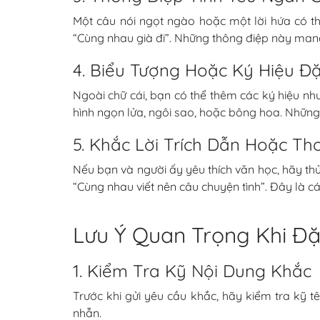
Một câu nói ngọt ngào hoặc một lời hứa có t
“Cùng nhau già đi”. Những thông điệp này mang
4. Biểu Tượng Hoặc Ký Hiệu Đặ
Ngoài chữ cái, bạn có thể thêm các ký hiệu như
hình ngọn lửa, ngôi sao, hoặc bông hoa. Những 
5. Khắc Lời Trích Dẫn Hoặc Th
Nếu bạn và người ấy yêu thích văn học, hãy th
“Cùng nhau viết nên câu chuyện tình”. Đây là c
Lưu Ý Quan Trọng Khi Đặ
1. Kiểm Tra Kỹ Nội Dung Khắc
Trước khi gửi yêu cầu khắc, hãy kiểm tra kỹ tê
nhẫn.