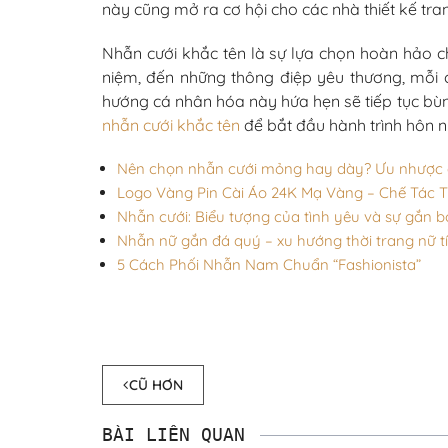
này cũng mở ra cơ hội cho các nhà thiết kế t
Nhẫn cưới khắc tên là sự lựa chọn hoàn hảo ch
niệm, đến những thông điệp yêu thương, mỗi 
hướng cá nhân hóa này hứa hẹn sẽ tiếp tục bù
nhẫn cưới khắc tên
để bắt đầu hành trình hôn 
Nên chọn nhẫn cưới mỏng hay dày? Ưu nhược đ
Logo Vàng Pin Cài Áo 24K Mạ Vàng – Chế Tác 
Nhẫn cưới: Biểu tượng của tình yêu và sự gắn b
Nhẫn nữ gắn đá quý – xu hướng thời trang nữ t
5 Cách Phối Nhẫn Nam Chuẩn “Fashionista”
CŨ HƠN
BÀI LIÊN QUAN