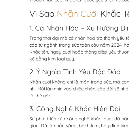
Vì Sao
Nhẫn Cưới
Khắc T
1. Cá Nhân Hóa – Xu Hướng Đị
Trong thời đại mà cá nhân hóa trở thành yếu t
cáo từ ngành trang sức toàn cầu năm 2024, hơn
Khắc tên, ngày cưới hoặc thông điệp yêu thươn
kể bằng kim loại quý.
2. Ý Nghĩa Tình Yêu Độc Đáo
Nhẫn cưới không chỉ là món trang sức, mà còn 
nhị. Mỗi lần nhìn vào chiếc nhẫn, cặp đôi sẽ n
lời thề ước.
3. Công Nghệ Khắc Hiện Đại
Sự phát triển của công nghệ khắc laser đã nâng
gian. Dù là nhẫn vàng, bạch kim, hay đính k