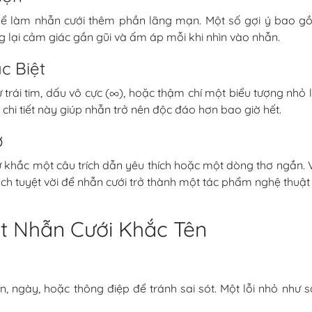
hể làm nhẫn cưới thêm phần lãng mạn. Một số gợi ý bao gồ
 lại cảm giác gần gũi và ấm áp mỗi khi nhìn vào nhẫn.
c Biệt
 trái tim, dấu vô cực (∞), hoặc thậm chí một biểu tượng nhỏ
chi tiết này giúp nhẫn trở nên độc đáo hơn bao giờ hết.
ơ
ử khắc một câu trích dẫn yêu thích hoặc một dòng thơ ngắn. V
ách tuyệt vời để nhẫn cưới trở thành một tác phẩm nghệ thuật 
t Nhẫn Cưới Khắc Tên
n, ngày, hoặc thông điệp để tránh sai sót. Một lỗi nhỏ như s