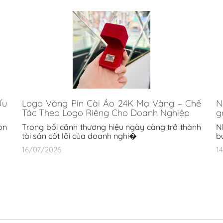
Ưu
Logo Vàng Pin Cài Áo 24K Mạ Vàng – Chế
N
Tác Theo Logo Riêng Cho Doanh Nghiệp
g
ọn
Trong bối cảnh thương hiệu ngày càng trở thành
N
tài sản cốt lõi của doanh nghi�
b
16/07/2026
1