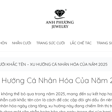
 HÔN
NHẪN CƯỚI
TRANG SỨC CƯỚI
LẮC CHẾ TÁC
TRANG S
ỚI KHẮC TÊN – XU HƯỚNG CÁ NHÂN HÓA CỦA NĂM 2025
Xu Hướng Cá Nhân Hóa Của Năm 
g không thể bỏ qua trong năm 2025, mang đến sự kết hợp ho
 nhẫn cưới khắc tên còn là cách để các cặp đôi ghi dấu ấn riê
 nhân hóa ngày càng tăng, xu hướng này đang chiếm lĩnh thị 
ách chọn một cặp nhẫn hoàn hảo cho ngày trọng đại của bạn!