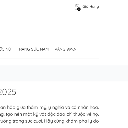
Giỏ Hàng
0
ỨC NỮ
TRANG SỨC NAM
VÀNG 999.9
2025
àn hảo giữa thẩm mỹ, ý nghĩa và cá nhân hóa.
ng, tạo nên một kỷ vật độc đáo chỉ thuộc về họ.
trường trang sức cưới. Hãy cùng khám phá lý do