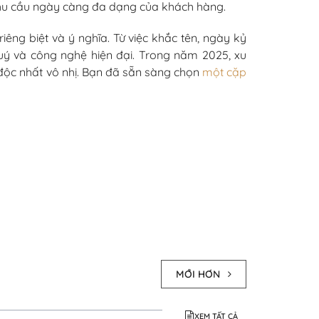
nhu cầu ngày càng đa dạng của khách hàng.
êng biệt và ý nghĩa. Từ việc khắc tên, ngày kỷ
uý và công nghệ hiện đại. Trong năm 2025, xu
độc nhất vô nhị. Bạn đã sẵn sàng chọn
một cặp
MỚI HƠN
XEM TẤT CẢ