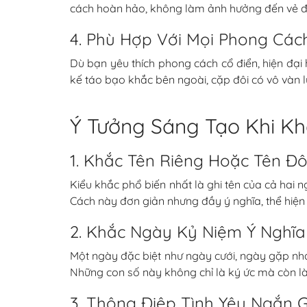
cách hoàn hảo, không làm ảnh hưởng đến vẻ đ
4. Phù Hợp Với Mọi Phong Các
Dù bạn yêu thích phong cách cổ điển, hiện đại 
kế táo bạo khắc bên ngoài, cặp đôi có vô vàn l
Ý Tưởng Sáng Tạo Khi Kh
1. Khắc Tên Riêng Hoặc Tên Đô
Kiểu khắc phổ biến nhất là ghi tên của cả hai 
Cách này đơn giản nhưng đầy ý nghĩa, thể hiện 
2. Khắc Ngày Kỷ Niệm Ý Nghĩa
Một ngày đặc biệt như ngày cưới, ngày gặp nha
Những con số này không chỉ là ký ức mà còn là 
3. Thông Điệp Tình Yêu Ngắn 