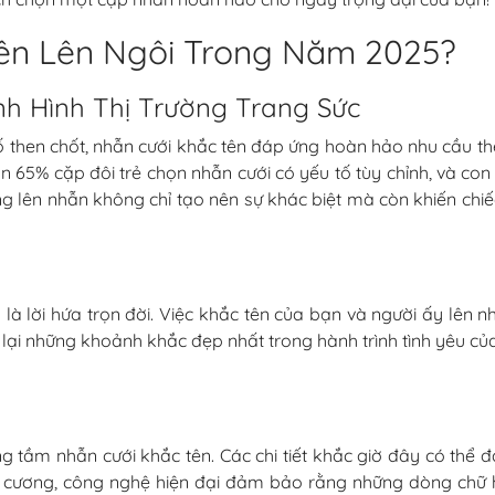
ên Lên Ngôi Trong Năm 2025?
nh Hình Thị Trường Trang Sức
ố then chốt, nhẫn cưới khắc tên đáp ứng hoàn hảo nhu cầu t
 65% cặp đôi trẻ chọn nhẫn cưới có yếu tố tùy chỉnh, và co
g lên nhẫn không chỉ tạo nên sự khác biệt mà còn khiến chi
là lời hứa trọn đời. Việc khắc tên của bạn và người ấy lên n
hớ lại những khoảnh khắc đẹp nhất trong hành trình tình yêu c
 tầm nhẫn cưới khắc tên. Các chi tiết khắc giờ đây có thể đạ
im cương, công nghệ hiện đại đảm bảo rằng những dòng chữ 