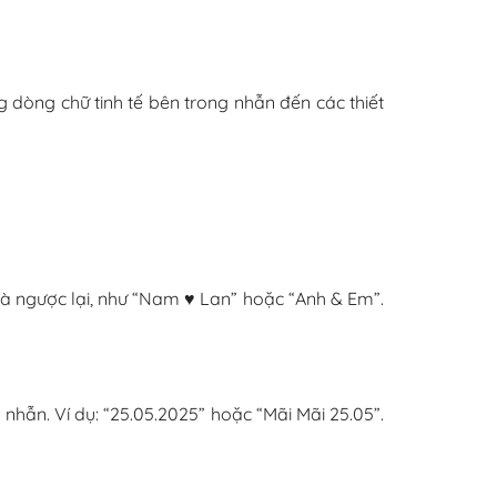
g dòng chữ tinh tế bên trong nhẫn đến các thiết
 và ngược lại, như “Nam ♥ Lan” hoặc “Anh & Em”.
hẫn. Ví dụ: “25.05.2025” hoặc “Mãi Mãi 25.05”.