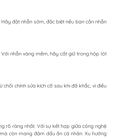
c. Hãy đặt nhẫn sớm, đặc biệt nếu bạn cần nhẫn
. Với nhẫn vàng mềm, hãy cất giữ trong hộp lót
chối chỉnh sửa kích cỡ sau khi đã khắc, vì điều
ng rõ ràng nhất. Với sự kết hợp giữa công nghệ
đẹp mà còn mang đậm dấu ấn cá nhân. Xu hướng