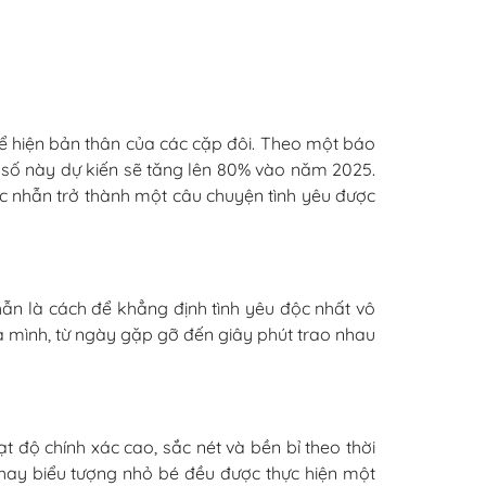
hể hiện bản thân của các cặp đôi. Theo một báo
n số này dự kiến sẽ tăng lên 80% vào năm 2025.
ếc nhẫn trở thành một câu chuyện tình yêu được
hẫn là cách để khẳng định tình yêu độc nhất vô
ủa mình, từ ngày gặp gỡ đến giây phút trao nhau
t độ chính xác cao, sắc nét và bền bỉ theo thời
hay biểu tượng nhỏ bé đều được thực hiện một