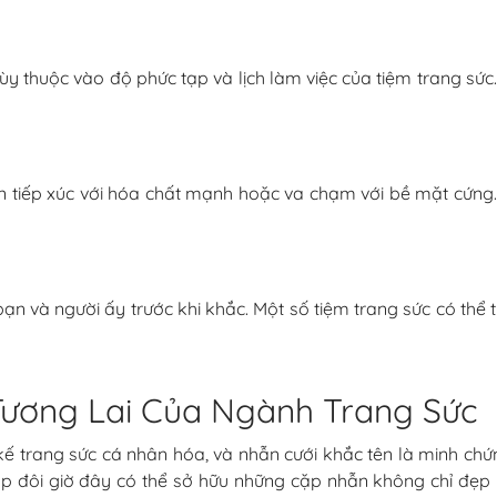
tùy thuộc vào độ phức tạp và lịch làm việc của tiệm trang sứ
hẫn tiếp xúc với hóa chất mạnh hoặc va chạm với bề mặt cứng
và người ấy trước khi khắc. Một số tiệm trang sức có thể từ 
Tương Lai Của Ngành Trang Sức
ế trang sức cá nhân hóa, và nhẫn cưới khắc tên là minh chứ
 cặp đôi giờ đây có thể sở hữu những cặp nhẫn không chỉ 