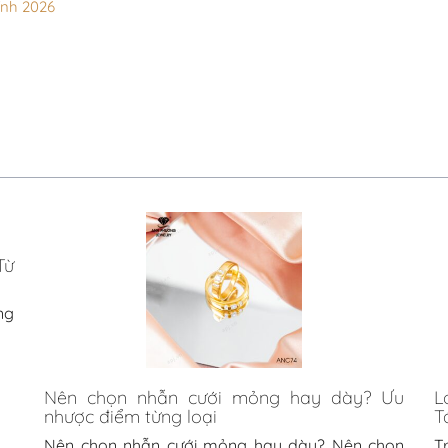
ính 2026
Từ
ng
Nên chọn nhẫn cưới mỏng hay dày? Ưu
L
nhược điểm từng loại
T
Nên chọn nhẫn cưới mỏng hay dày? Nên chọn
T