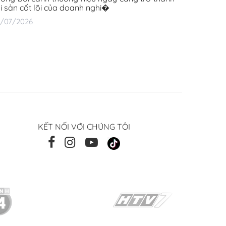
ài sản cốt lõi của doanh nghi�
6/07/2026
KẾT NỐI VỚI CHÚNG TÔI