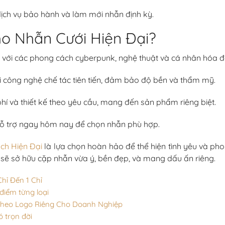
dịch vụ bảo hành và làm mới nhẫn định kỳ.
o Nhẫn Cưới Hiện Đại?
ại với các phong cách cyberpunk, nghệ thuật và cá nhân hóa 
 công nghệ chế tác tiên tiến, đảm bảo độ bền và thẩm mỹ.
hí và thiết kế theo yêu cầu, mang đến sản phẩm riêng biệt.
hỗ trợ ngay hôm nay để chọn nhẫn phù hợp.
ch Hiện Đại
là lựa chọn hoàn hảo để thể hiện tình yêu và pho
 sẽ sở hữu cặp nhẫn vừa ý, bền đẹp, và mang dấu ấn riêng.
hỉ Đến 1 Chỉ
iểm từng loại
Theo Logo Riêng Cho Doanh Nghiệp
ó trọn đời