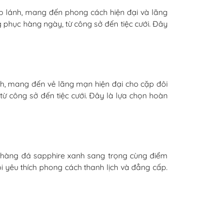
ấp lánh, mang đến phong cách hiện đại và lãng
g phục hàng ngày, từ công sở đến tiệc cưới. Đây
nh, mang đến vẻ lãng mạn hiện đại cho cặp đôi
từ công sở đến tiệc cưới. Đây là lựa chọn hoàn
ới hàng đá sapphire xanh sang trọng cùng điểm
 yêu thích phong cách thanh lịch và đẳng cấp.