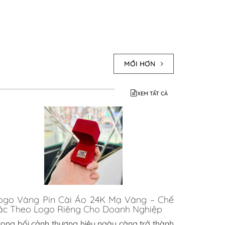
MỚI HƠN
XEM TẤT CẢ
ogo Vàng Pin Cài Áo 24K Mạ Vàng – Chế
ác Theo Logo Riêng Cho Doanh Nghiệp
rong bối cảnh thương hiệu ngày càng trở thành