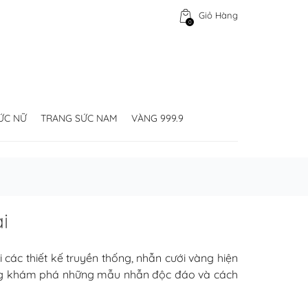
Giỏ Hàng
0
ỨC NỮ
TRANG SỨC NAM
VÀNG 999.9
i
các thiết kế truyền thống, nhẫn cưới vàng hiện
 cùng khám phá những mẫu nhẫn độc đáo và cách