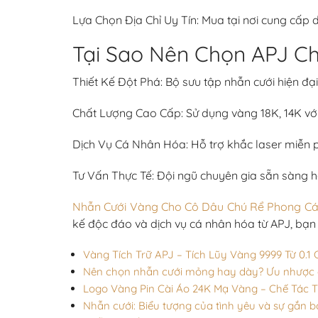
Lựa Chọn Địa Chỉ Uy Tín: Mua tại nơi cung cấp 
Tại Sao Nên Chọn APJ Ch
Thiết Kế Đột Phá: Bộ sưu tập nhẫn cưới hiện đ
Chất Lượng Cao Cấp: Sử dụng vàng 18K, 14K với
Dịch Vụ Cá Nhân Hóa: Hỗ trợ khắc laser miễn p
Tư Vấn Thực Tế: Đội ngũ chuyên gia sẵn sàng 
Nhẫn Cưới Vàng Cho Cô Dâu Chú Rể Phong Cá
kế độc đáo và dịch vụ cá nhân hóa từ APJ, bạn
Vàng Tích Trữ APJ – Tích Lũy Vàng 9999 Từ 0.1 C
Nên chọn nhẫn cưới mỏng hay dày? Ưu nhược đ
Logo Vàng Pin Cài Áo 24K Mạ Vàng – Chế Tác 
Nhẫn cưới: Biểu tượng của tình yêu và sự gắn b