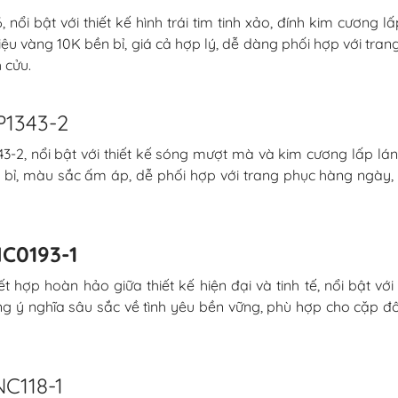
i bật với thiết kế hình trái tim tinh xảo, đính kim cương l
ệu vàng 10K bền bỉ, giá cả hợp lý, dễ dàng phối hợp với tran
 cửu.
P1343-2
2, nổi bật với thiết kế sóng mượt mà và kim cương lấp lá
 bỉ, màu sắc ấm áp, dễ phối hợp với trang phục hàng ngày, 
NC0193-1
t hợp hoàn hảo giữa thiết kế hiện đại và tinh tế, nổi bật v
 ý nghĩa sâu sắc về tình yêu bền vững, phù hợp cho cặp đôi
C118-1