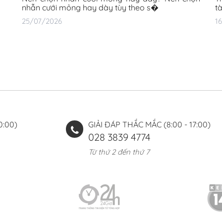
nhẫn cưới mỏng hay dày tùy theo s�
t
25/07/2026
1
0:00)
GIẢI ĐÁP THẮC MẮC (8:00 - 17:00)
028 3839 4774
Từ thứ 2 đến thứ 7