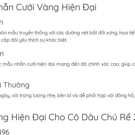
hẫn Cưới Vàng Hiện Đại
h
ôn mẫu truyền thống với các đường nét bất đối xứng, họa tiết
cặp đôi yêu thích sự khác biệt.
ến
các mẫu nhẫn cưới hiện đại mang đến độ chính xác cao, giúp
i Thường
gày, với trọng lượng nhẹ, bền bỉ và dễ phối hợp với đồng hồ
ng Hiện Đại Cho Cô Dâu Chú Rể
496