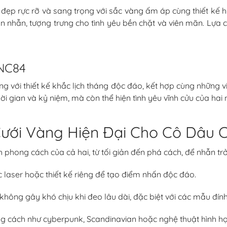
p rực rỡ và sang trọng với sắc vàng ấm áp cùng thiết kế hi
hân nhẫn, tượng trưng cho tình yêu bền chặt và viên mãn. Lự
NC84
với thiết kế khắc lịch tháng độc đáo, kết hợp cùng những viê
 gian và kỷ niệm, mà còn thể hiện tình yêu vĩnh cửu của hai 
ới Vàng Hiện Đại Cho Cô Dâu 
 phong cách của cả hai, từ tối giản đến phá cách, để nhẫn tr
laser hoặc thiết kế riêng để tạo điểm nhấn độc đáo.
ông gây khó chịu khi đeo lâu dài, đặc biệt với các mẫu đính
 cách như cyberpunk, Scandinavian hoặc nghệ thuật hình họ