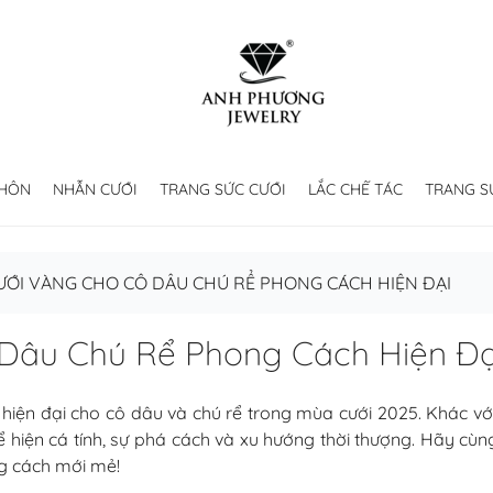
 HÔN
NHẪN CƯỚI
TRANG SỨC CƯỚI
LẮC CHẾ TÁC
TRANG S
ỚI VÀNG CHO CÔ DÂU CHÚ RỂ PHONG CÁCH HIỆN ĐẠI
Dâu Chú Rể Phong Cách Hiện Đạ
hiện đại cho cô dâu và chú rể trong mùa cưới 2025. Khác với 
thể hiện cá tính, sự phá cách và xu hướng thời thượng. Hãy
g cách mới mẻ!