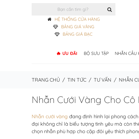
HỆ THỐNG CỬA HÀNG
BẢNG GIÁ VÀNG
BẢNG GIÁ BẠC
ƯU ĐÃI
BỘ SƯU TẬP
NHẪN CẦU
TRANG CHỦ
/
TIN TỨC
/
TƯ VẤN
/
NHẪN CƯ
Nhẫn Cưới Vàng Cho Cô 
Nhẫn cưới vàng
đang định hình lại phong cách 
đại không chỉ là biểu tượng tình yêu mà còn 
chọn nhẫn phù hợp cho cặp đôi yêu thích phon