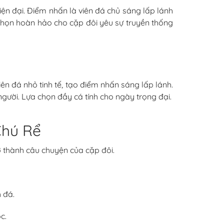
ện đại. Điểm nhấn là viên đá chủ sáng lấp lánh
a chọn hoàn hảo cho cặp đôi yêu sự truyền thống
n đá nhỏ tinh tế, tạo điểm nhấn sáng lấp lánh.
người. Lựa chọn đầy cá tính cho ngày trọng đại.
Chú Rể
ở thành câu chuyện của cặp đôi.
 đá.
c.