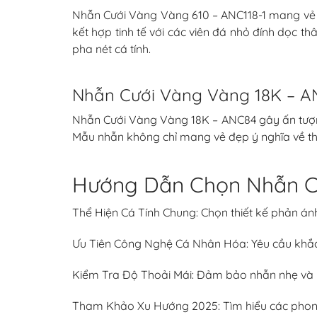
Nhẫn Cưới Vàng Vàng 610 – ANC118-1 mang vẻ đẹ
kết hợp tinh tế với các viên đá nhỏ đính dọc t
pha nét cá tính.
Nhẫn Cưới Vàng Vàng 18K – A
Nhẫn Cưới Vàng Vàng 18K – ANC84 gây ấn tượng 
Mẫu nhẫn không chỉ mang vẻ đẹp ý nghĩa về thời
Hướng Dẫn Chọn Nhẫn Cư
Thể Hiện Cá Tính Chung: Chọn thiết kế phản ánh
Ưu Tiên Công Nghệ Cá Nhân Hóa: Yêu cầu khắc 
Kiểm Tra Độ Thoải Mái: Đảm bảo nhẫn nhẹ và kh
Tham Khảo Xu Hướng 2025: Tìm hiểu các phong