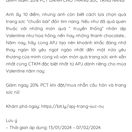
GIẢM NGAY 20% PCT DÀNH CHO TRANG SỨC TẶNG NÀNG
Anh ấy 10 điểm, nhưng anh còn biết cách lựa chọn quà
trang sức “chuẩn bài” đốn tim nàng. Nếu như đã quá quen
thuộc với những món quà “ truyền thống” nhân dịp
Valentine như hoa hồng, nến hay những thanh chocolate…
Năm nay, hãy cùng APJ tạo nên khoảnh khắc đáng nhớ
thay ngàn lời yêu ngọt ngào nhất đến một nửa yêu
thương của mình cùng vô vàn món quà trang sức xinh xắn
nhất cùng CTKM đặc biệt nhất từ APJ dành riêng cho mùa
Valentine năm nay:
Giảm ngay 20% PCT khi đặt/mua nhẫn cầu hôn và trang
sức nữ.
Khám phá ngay: https://bit.ly/apj-trang-suc-nu
Lưu ý
– Thời gian áp dụng: 13/01/2024 – 07/02/2024.