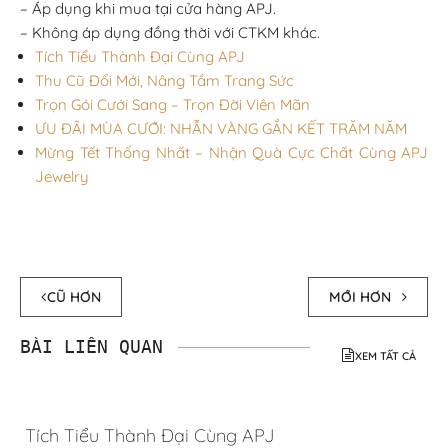
– Áp dụng khi mua tại cửa hàng APJ.
– Không áp dụng đồng thời với CTKM khác.
Tích Tiểu Thành Đại Cùng APJ
Thu Cũ Đổi Mới, Nâng Tầm Trang Sức
Trọn Gói Cưới Sang – Trọn Đời Viên Mãn
ƯU ĐÃI MÙA CƯỚI: NHẪN VÀNG GẮN KẾT TRĂM NĂM
Mừng Tết Thống Nhất – Nhận Quà Cực Chất Cùng APJ
Jewelry
CŨ HƠN
MỚI HƠN
BÀI LIÊN QUAN
XEM TẤT CẢ
Tích Tiểu Thành Đại Cùng APJ