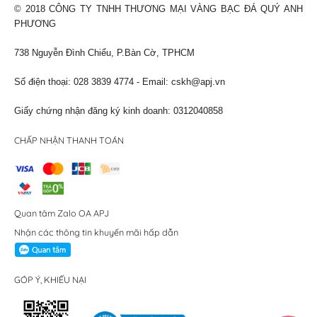
© 2018 CÔNG TY TNHH THƯƠNG MẠI VÀNG BẠC ĐÁ QUÝ ANH
PHƯƠNG
738 Nguyễn Đình Chiểu, P.Bàn Cờ, TPHCM
Số điện thoại: 028 3839 4774 - Email:
cskh@apj.vn
Giấy chứng nhận đăng ký kinh doanh: 0312040858
CHẤP NHẬN THANH TOÁN
Quan tâm Zalo OA APJ
Nhận các thông tin khuyến mãi hấp dẫn
GÓP Ý, KHIẾU NẠI