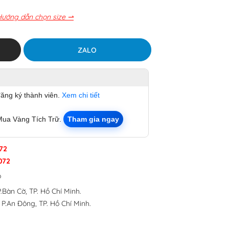
Hướng dẫn chọn size ⇀
ZALO
đăng ký thành viên.
Xem chi tiết
Mua Vàng Tích Trữ.
Tham gia ngay
72
072
p
.Bàn Cờ, TP. Hồ Chí Minh.
 P.An Đông, TP. Hồ Chí Minh.