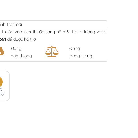
nh trọn đời
y thuộc vào kích thước sản phẩm & trọng lượng vàng
661
để được hỗ trợ
Đúng
Đúng
hàm lượng
trọng lượng
K
G
17)