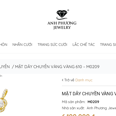
 HÔN
NHẪN CƯỚI
TRANG SỨC CƯỚI
LẮC CHẾ TÁC
TRANG S
UYỀN
/
MẶT DÂY CHUYỀN VÀNG VÀNG 610 – M0209
ền
Trở về
Danh mục
MẶT DÂY CHUYỀN VÀNG V
Mã sản phẩm:
M0209
Nhà sản xuất:
Anh Phương Jewe