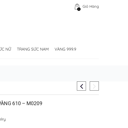
Giỏ Hàng
0
ỨC NỮ
TRANG SỨC NAM
VÀNG 999.9
ÀNG 610 – M0209
lry