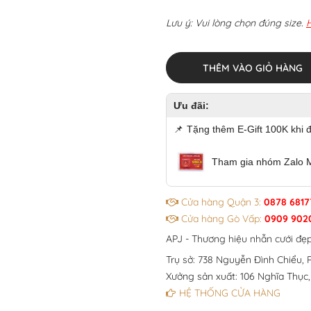
Lưu ý: Vui lòng chọn đúng size.
THÊM VÀO GIỎ HÀNG
Ưu đãi:
📌
Tặng thêm E-Gift 100K khi 
Tham gia nhóm Zalo 
Cửa hàng Quận 3:
0878 6817
Cửa hàng Gò Vấp:
0909 902
APJ - Thương hiệu nhẫn cưới đẹ
Trụ sở: 738 Nguyễn Đình Chiểu, P
Xưởng sản xuất: 106 Nghĩa Thục,
HỆ THỐNG CỬA HÀNG