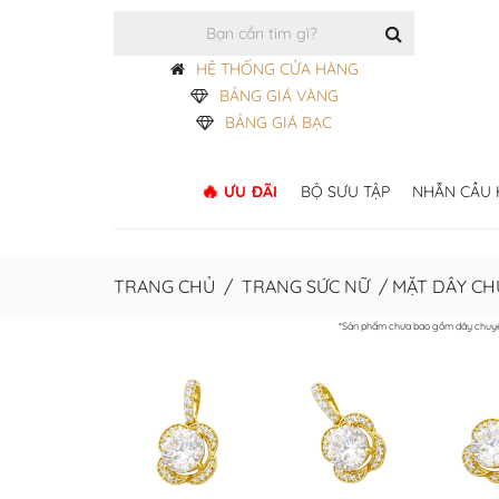
HỆ THỐNG CỬA HÀNG
BẢNG GIÁ VÀNG
BẢNG GIÁ BẠC
ƯU ĐÃI
BỘ SƯU TẬP
NHẪN CẦU
TRANG CHỦ
/
TRANG SỨC NỮ
/
MẶT DÂY CH
*Sản phẩm chưa bao gồm dây chuy