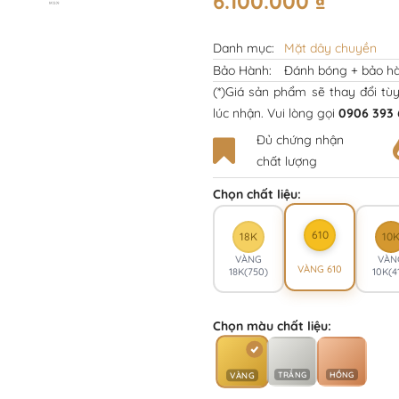
6.100.000
₫
Danh mục:
Mặt dây chuyền
Bảo Hành:
Đánh bóng + bảo hà
(*)Giá sản phẩm sẽ thay đổi tù
lúc nhận. Vui lòng gọi
0906 393 
Đủ chứng nhận
chất lượng
Chọn chất liệu:
610
18K
10
VÀNG
VÀN
VÀNG 610
18K(750)
10K(4
Chọn màu chất liệu:
TRẮNG
HỒNG
VÀNG