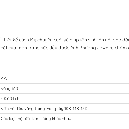
 thiết kế của dây chuyền cưới sẽ giúp tôn vinh lên nét đẹp đ
nét của món trang sức đều được Anh Phương Jewelry chăm chút
APJ
Vàng 610
≈ 0.604 chỉ
Với chất liệu vàng trắng, vàng tây 10K, 14K, 18K
Các loại mặt đá, kim cương khác nhau