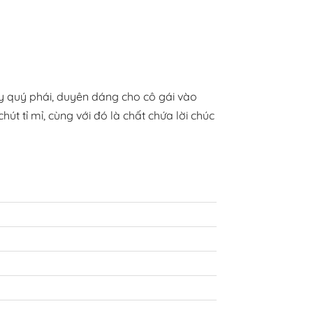
ầy quý phái, duyên dáng cho cô gái vào
 tỉ mỉ, cùng với đó là chất chứa lời chúc