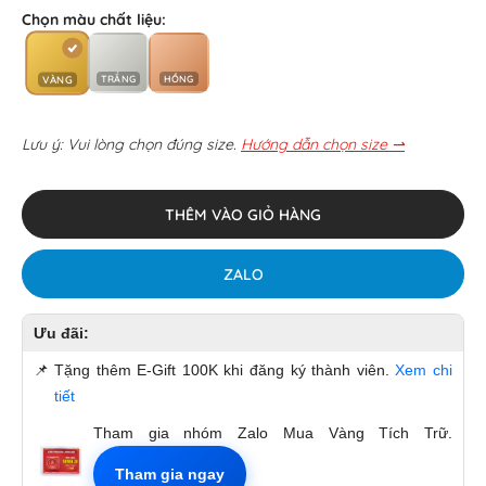
Chọn màu chất liệu:
TRẮNG
HỒNG
VÀNG
Lưu ý: Vui lòng chọn đúng size.
Hướng dẫn chọn size ⇀
THÊM VÀO GIỎ HÀNG
ZALO
Ưu đãi:
📌
Tặng thêm E-Gift 100K khi đăng ký thành viên.
Xem chi
tiết
Tham gia nhóm Zalo Mua Vàng Tích Trữ.
Tham gia ngay