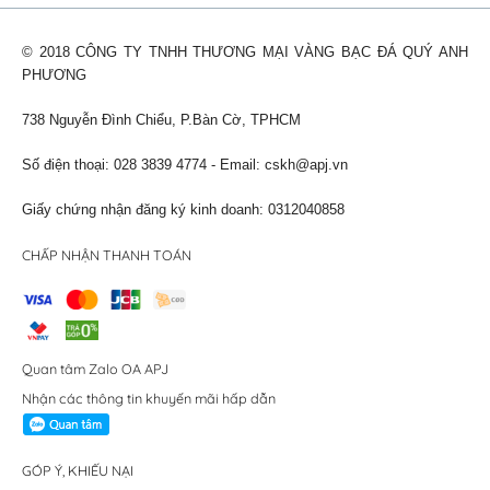
© 2018 CÔNG TY TNHH THƯƠNG MẠI VÀNG BẠC ĐÁ QUÝ ANH
PHƯƠNG
738 Nguyễn Đình Chiểu, P.Bàn Cờ, TPHCM
Số điện thoại: 028 3839 4774 - Email:
cskh@apj.vn
Giấy chứng nhận đăng ký kinh doanh: 0312040858
CHẤP NHẬN THANH TOÁN
Quan tâm Zalo OA APJ
Nhận các thông tin khuyến mãi hấp dẫn
GÓP Ý, KHIẾU NẠI