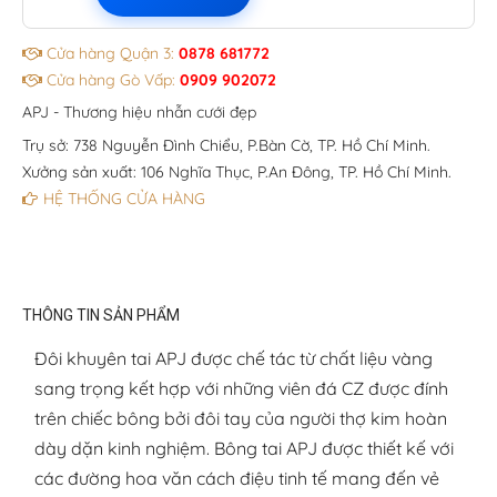
Cửa hàng Quận 3:
0878 681772
Cửa hàng Gò Vấp:
0909 902072
APJ - Thương hiệu nhẫn cưới đẹp
Trụ sở: 738 Nguyễn Đình Chiểu, P.Bàn Cờ, TP. Hồ Chí Minh.
Xưởng sản xuất: 106 Nghĩa Thục, P.An Đông, TP. Hồ Chí Minh.
HỆ THỐNG CỬA HÀNG
THÔNG TIN SẢN PHẨM
Đôi khuyên tai APJ được chế tác từ chất liệu vàng
sang trọng kết hợp với những viên đá CZ được đính
trên chiếc bông bởi đôi tay của người thợ kim hoàn
dày dặn kinh nghiệm. Bông tai APJ được thiết kế với
các đường hoa văn cách điệu tinh tế mang đến vẻ