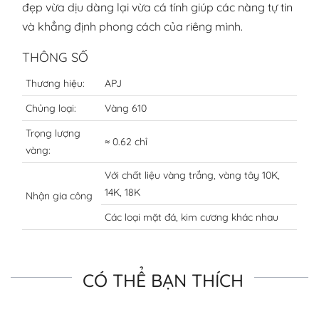
đẹp vừa dịu dàng lại vừa cá tính giúp các nàng tự tin
và khẳng định phong cách của riêng mình.
THÔNG SỐ
Thương hiệu:
APJ
Chủng loại:
Vàng 610
Trọng lượng
≈ 0.62 chỉ
vàng:
Với chất liệu vàng trắng, vàng tây 10K,
14K, 18K
Nhận gia công
Các loại mặt đá, kim cương khác nhau
CÓ THỂ BẠN THÍCH