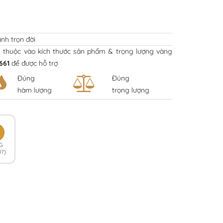
nh trọn đời
y thuộc vào kích thước sản phẩm & trọng lượng vàng
661
để được hỗ trợ
Đúng
Đúng
hàm lượng
trọng lượng
K
G
17)