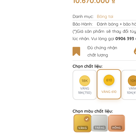
10.670.000
₫
Danh mục:
Bông tai
Bảo Hành:
Đánh bóng + bảo hà
(*)Giá sản phẩm sẽ thay đổi tù
lúc nhận. Vui lòng gọi
0906 393 
Đủ chứng nhận
chất lượng
Chọn chất liệu:
610
18K
10
VÀNG
VÀN
VÀNG 610
18K(750)
10K(4
Chọn màu chất liệu:
TRẮNG
HỒNG
VÀNG