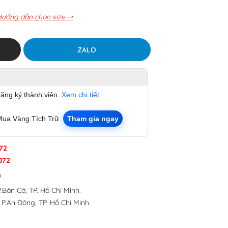
Hướng dẫn chọn size ⇀
ZALO
đăng ký thành viên.
Xem chi tiết
Mua Vàng Tích Trữ.
Tham gia ngay
72
072
p
.Bàn Cờ, TP. Hồ Chí Minh.
 P.An Đông, TP. Hồ Chí Minh.