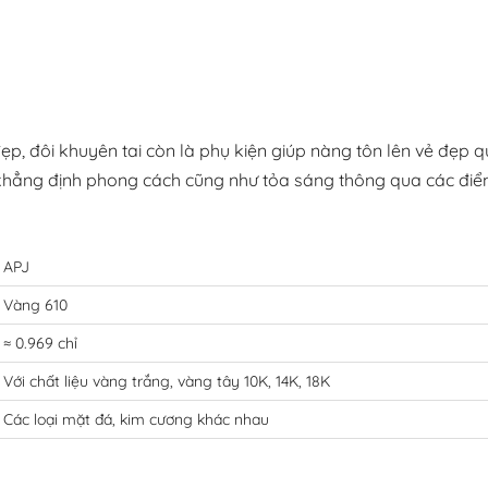
p, đôi khuyên tai còn là phụ kiện giúp nàng tôn lên vẻ đẹp qu
khẳng định phong cách cũng như tỏa sáng thông qua các điểm
APJ
Vàng 610
≈ 0.969 chỉ
Với chất liệu vàng trắng, vàng tây 10K, 14K, 18K
Các loại mặt đá, kim cương khác nhau