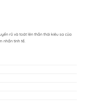
yến rũ và toát lên thần thái kiêu sa của
 nhấn tinh tế.