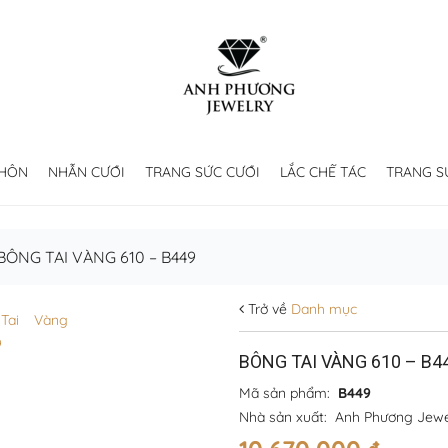
 HÔN
NHẪN CƯỚI
TRANG SỨC CƯỚI
LẮC CHẾ TÁC
TRANG S
BÔNG TAI VÀNG 610 – B449
Trở về
Danh mục
BÔNG TAI VÀNG 610 – B4
Mã sản phẩm:
B449
Nhà sản xuất:
Anh Phương Jewe