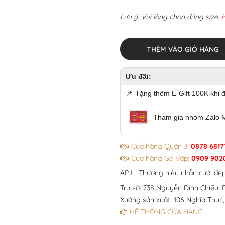
Lưu ý: Vui lòng chọn đúng size.
THÊM VÀO GIỎ HÀNG
Ưu đãi:
📌
Tặng thêm E-Gift 100K khi 
Tham gia nhóm Zalo 
Cửa hàng Quận 3:
0878 6817
Cửa hàng Gò Vấp:
0909 902
APJ - Thương hiệu nhẫn cưới đẹ
Trụ sở: 738 Nguyễn Đình Chiểu, P
Xưởng sản xuất: 106 Nghĩa Thục,
HỆ THỐNG CỬA HÀNG