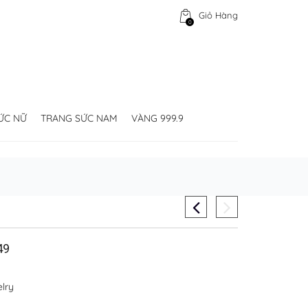
Giỏ Hàng
0
ỨC NỮ
TRANG SỨC NAM
VÀNG 999.9
49
lry