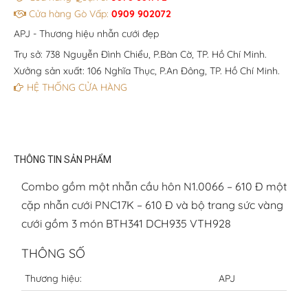
Cửa hàng Gò Vấp:
0909 902072
APJ - Thương hiệu nhẫn cưới đẹp
Trụ sở: 738 Nguyễn Đình Chiểu, P.Bàn Cờ, TP. Hồ Chí Minh.
Xưởng sản xuất: 106 Nghĩa Thục, P.An Đông, TP. Hồ Chí Minh.
HỆ THỐNG CỬA HÀNG
THÔNG TIN SẢN PHẨM
Combo gồm một nhẫn cầu hôn N1.0066 – 610 Đ một
cặp nhẫn cưới PNC17K – 610 Đ và bộ trang sức vàng
cưới gồm 3 món BTH341 DCH935 VTH928
THÔNG SỐ
Thương hiệu:
APJ