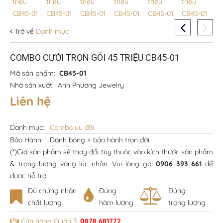
Trở về
Danh mục
COMBO CƯỚI TRỌN GÓI 45 TRIỆU CB45-01
Mã sản phẩm:
CB45-01
Nhà sản xuất:
Anh Phương Jewelry
Liên hệ
Danh mục:
Combo ưu đãi
Bảo Hành:
Đánh bóng + bảo hành trọn đời
(*)Giá sản phẩm sẽ thay đổi tùy thuộc vào kích thước sản phẩm
& trọng lượng vàng lúc nhận. Vui lòng gọi
0906 393 661
để
được hỗ trợ
Đủ chứng nhận
Đúng
Đúng
chất lượng
hàm lượng
trọng lượng
Cửa hàng Quận 3:
0878 681772