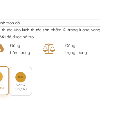
nh trọn đời
y thuộc vào kích thước sản phẩm & trọng lượng vàng
661
để được hỗ trợ
Đúng
Đúng
hàm lượng
trọng lượng
K
10K
G
VÀNG
85)
10K(417)