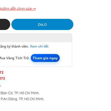
Hướng dẫn chọn size ⇀
ZALO
đăng ký thành viên.
Xem chi tiết
Mua Vàng Tích Trữ.
Tham gia ngay
72
072
p
.Bàn Cờ, TP. Hồ Chí Minh.
 P.An Đông, TP. Hồ Chí Minh.