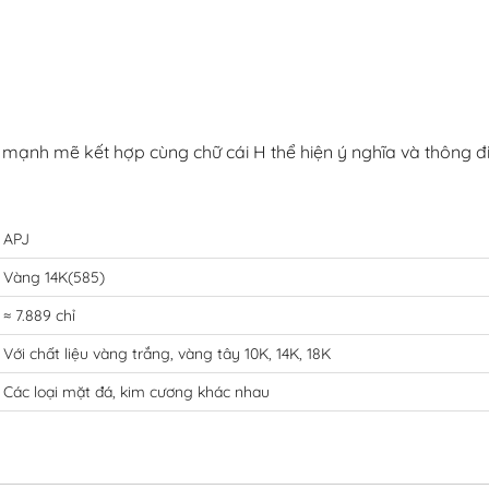
mạnh mẽ kết hợp cùng chữ cái H thể hiện ý nghĩa và thông điệ
APJ
Vàng 14K(585)
≈ 7.889 chỉ
Với chất liệu vàng trắng, vàng tây 10K, 14K, 18K
Các loại mặt đá, kim cương khác nhau