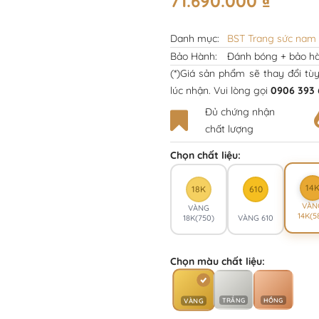
71.690.000
₫
Danh mục:
BST Trang sức nam
Bảo Hành:
Đánh bóng + bảo hà
(*)Giá sản phẩm sẽ thay đổi tù
lúc nhận. Vui lòng gọi
0906 393 
Đủ chứng nhận
chất lượng
Chọn chất liệu:
14
18K
610
VÀN
VÀNG
14K(5
18K(750)
VÀNG 610
Chọn màu chất liệu:
TRẮNG
HỒNG
VÀNG