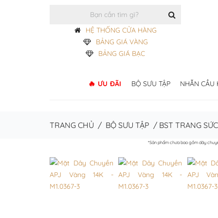
HỆ THỐNG CỬA HÀNG
BẢNG GIÁ VÀNG
BẢNG GIÁ BẠC
ƯU ĐÃI
BỘ SƯU TẬP
NHẪN CẦU
TRANG CHỦ
/
BỘ SƯU TẬP
/
BST TRANG SỨ
*Sản phẩm chưa bao gồm dây chuy