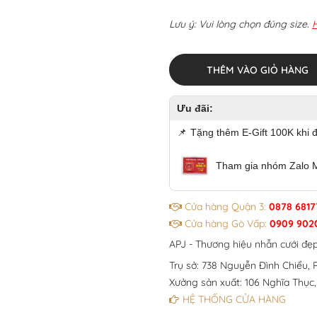
Lưu ý: Vui lòng chọn đúng size.
THÊM VÀO GIỎ HÀNG
Ưu đãi:
📌
Tặng thêm E-Gift 100K khi 
Tham gia nhóm Zalo 
Cửa hàng Quận 3:
0878 6817
Cửa hàng Gò Vấp:
0909 902
APJ - Thương hiệu nhẫn cưới đẹ
Trụ sở: 738 Nguyễn Đình Chiểu, P
Xưởng sản xuất: 106 Nghĩa Thục,
HỆ THỐNG CỬA HÀNG