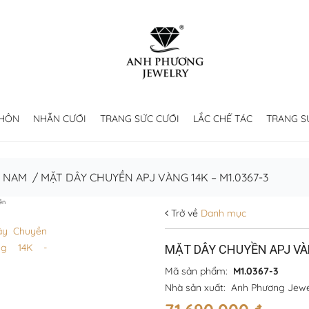
 HÔN
NHẪN CƯỚI
TRANG SỨC CƯỚI
LẮC CHẾ TÁC
TRANG S
C NAM
/
MẶT DÂY CHUYỀN APJ VÀNG 14K – M1.0367-3
ền
Trở về
Danh mục
MẶT DÂY CHUYỀN APJ VÀ
Mã sản phẩm:
M1.0367-3
Nhà sản xuất:
Anh Phương Jewe