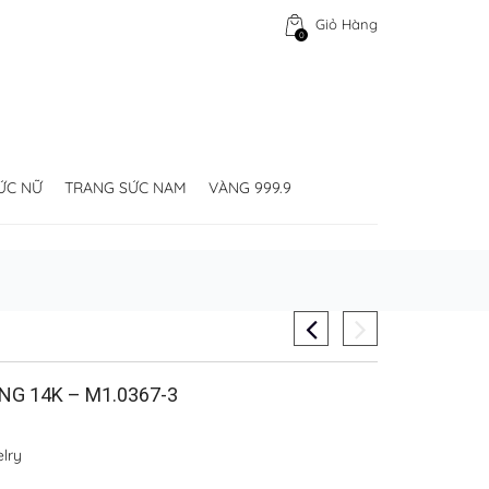
Giỏ Hàng
0
ỨC NỮ
TRANG SỨC NAM
VÀNG 999.9
NG 14K – M1.0367-3
lry