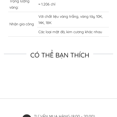
Trọng lượng
≈ 1.206 chỉ
vàng:
Với chất liệu vàng trắng, vàng tây 10K,
14K, 18K
Nhận gia công
Các loại mặt đá, kim cương khác nhau
CÓ THỂ BẠN THÍCH
TƯ VẤN MUA HÀNG (8:00 - 20:00)