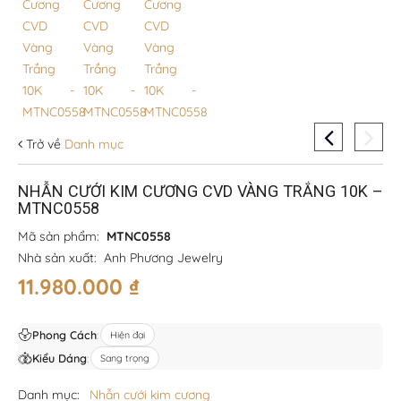
Trở về
Danh mục
NHẪN CƯỚI KIM CƯƠNG CVD VÀNG TRẮNG 10K –
MTNC0558
Mã sản phẩm:
MTNC0558
Nhà sản xuất:
Anh Phương Jewelry
11.980.000
₫
Phong Cách
:
Hiện đại
Kiểu Dáng
:
Sang trọng
Danh mục:
Nhẫn cưới kim cương