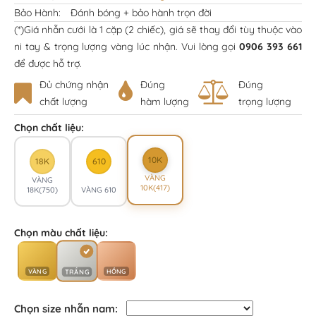
Bảo Hành:
Đánh bóng + bảo hành trọn đời
(*)Giá nhẫn cưới là 1 cặp (2 chiếc), giá sẽ thay đổi tùy thuộc vào
ni tay & trọng lượng vàng lúc nhận. Vui lòng gọi
0906 393 661
để được hỗ trợ.
Đủ chứng nhận
Đúng
Đúng
chất lượng
hàm lượng
trọng lượng
Chọn chất liệu:
10K
18K
610
VÀNG
VÀNG
10K(417)
18K(750)
VÀNG 610
Chọn màu chất liệu:
VÀNG
HỒNG
TRẮNG
Chọn size nhẫn nam: