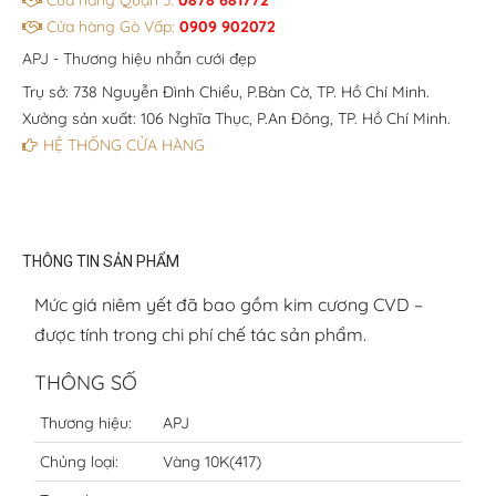
Cửa hàng Quận 3:
0878 681772
Cửa hàng Gò Vấp:
0909 902072
APJ - Thương hiệu nhẫn cưới đẹp
Trụ sở: 738 Nguyễn Đình Chiểu, P.Bàn Cờ, TP. Hồ Chí Minh.
Xưởng sản xuất: 106 Nghĩa Thục, P.An Đông, TP. Hồ Chí Minh.
HỆ THỐNG CỬA HÀNG
THÔNG TIN SẢN PHẨM
Mức giá niêm yết đã bao gồm kim cương CVD –
được tính trong chi phí chế tác sản phẩm.
THÔNG SỐ
Thương hiệu:
APJ
Chủng loại:
Vàng 10K(417)