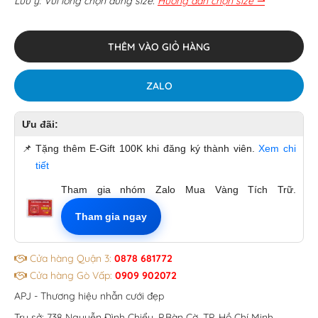
Lưu ý: Vui lòng chọn đúng size.
Hướng dẫn chọn size ⇀
THÊM VÀO GIỎ HÀNG
ZALO
Ưu đãi:
📌
Tặng thêm E-Gift 100K khi đăng ký thành viên.
Xem chi
tiết
Tham gia nhóm Zalo Mua Vàng Tích Trữ.
Tham gia ngay
Cửa hàng Quận 3:
0878 681772
Cửa hàng Gò Vấp:
0909 902072
APJ - Thương hiệu nhẫn cưới đẹp
Trụ sở: 738 Nguyễn Đình Chiểu, P.Bàn Cờ, TP. Hồ Chí Minh.