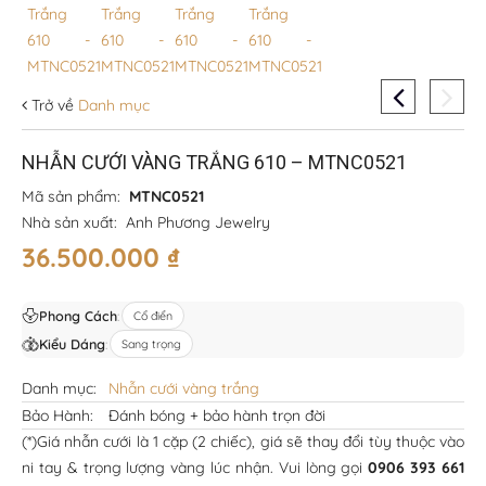
Trở về
Danh mục
NHẪN CƯỚI VÀNG TRẮNG 610 – MTNC0521
Mã sản phẩm:
MTNC0521
Nhà sản xuất:
Anh Phương Jewelry
36.500.000
₫
Phong Cách
:
Cổ điển
Kiểu Dáng
:
Sang trọng
Danh mục:
Nhẫn cưới vàng trắng
Bảo Hành:
Đánh bóng + bảo hành trọn đời
(*)Giá nhẫn cưới là 1 cặp (2 chiếc), giá sẽ thay đổi tùy thuộc vào
ni tay & trọng lượng vàng lúc nhận. Vui lòng gọi
0906 393 661