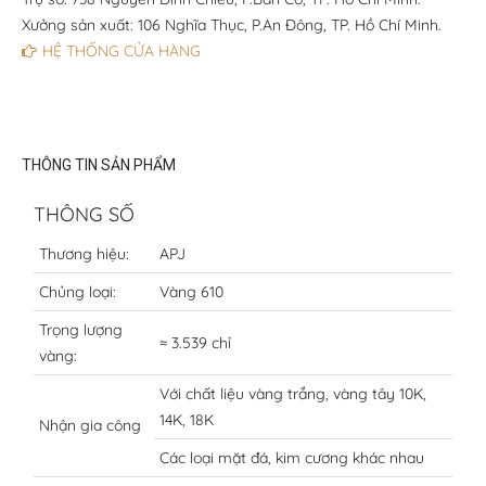
Xưởng sản xuất: 106 Nghĩa Thục, P.An Đông, TP. Hồ Chí Minh.
HỆ THỐNG CỬA HÀNG
THÔNG TIN SẢN PHẨM
THÔNG SỐ
Thương hiệu:
APJ
Chủng loại:
Vàng 610
Trọng lượng
≈ 3.539 chỉ
vàng:
Với chất liệu vàng trắng, vàng tây 10K,
14K, 18K
Nhận gia công
Các loại mặt đá, kim cương khác nhau