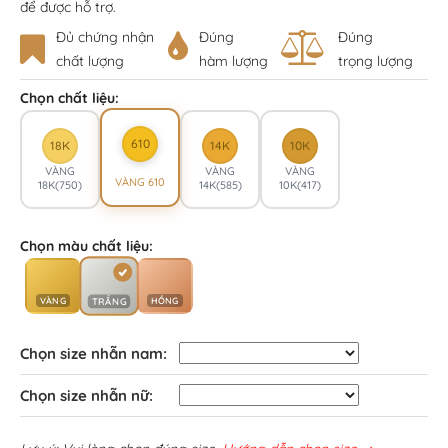
để được hỗ trợ.
Đủ chứng nhận
Đúng
Đúng
chất lượng
hàm lượng
trọng lượng
Chọn chất liệu:
610
18K
14K
10K
VÀNG
VÀNG
VÀNG
VÀNG 610
18K(750)
14K(585)
10K(417)
Chọn màu chất liệu:
VÀNG
HỒNG
TRẮNG
Chọn size nhẫn nam:
Chọn size nhẫn nữ: