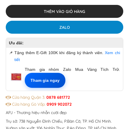
THÊM VÀO GIỎ HÀNG
ZALO
Ưu đãi:
📌
Tặng thêm E-Gift 100K khi đăng ký thành viên.
Xem chi
tiết
Tham gia nhóm Zalo Mua Vàng Tích Trữ.
Tham gia ngay
Cửa hàng Quận 3:
0878 681772
Cửa hàng Gò Vấp:
0909 902072
APJ - Thương hiệu nhẫn cưới đẹp
Trụ sở: 738 Nguyễn Đình Chiểu, P.Bàn Cờ, TP. Hồ Chí Minh.
Xưởng sản xuất: 106 Nghĩa Thục, P.An Đông, TP. Hồ Chí Minh.