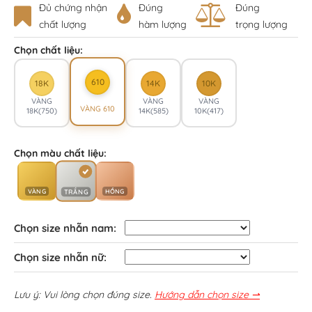
Đủ chứng nhận
Đúng
Đúng
chất lượng
hàm lượng
trọng lượng
Chọn chất liệu:
610
18K
14K
10K
VÀNG
VÀNG
VÀNG
VÀNG 610
18K(750)
14K(585)
10K(417)
Chọn màu chất liệu:
VÀNG
HỒNG
TRẮNG
Chọn size nhẫn nam:
Chọn size nhẫn nữ:
Lưu ý: Vui lòng chọn đúng size.
Hướng dẫn chọn size ⇀