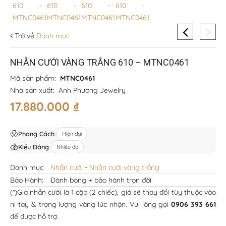
Trở về
Danh mục
NHẪN CƯỚI VÀNG TRẮNG 610 – MTNC0461
Mã sản phẩm:
MTNC0461
Nhà sản xuất:
Anh Phương Jewelry
17.880.000
₫
Phong Cách
:
Hiện đại
Kiểu Dáng
:
Nhiều đá
Danh mục:
Nhẫn cưới
-
Nhẫn cưới vàng trắng
Bảo Hành:
Đánh bóng + bảo hành trọn đời
(*)Giá nhẫn cưới là 1 cặp (2 chiếc), giá sẽ thay đổi tùy thuộc vào
ni tay & trọng lượng vàng lúc nhận. Vui lòng gọi
0906 393 661
để được hỗ trợ.