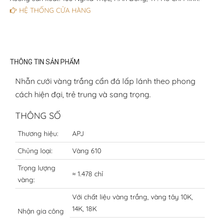
HỆ THỐNG CỬA HÀNG
THÔNG TIN SẢN PHẨM
Nhẫn cưới vàng trắng cẩn đá lấp lánh theo phong
cách hiện đại, trẻ trung và sang trọng.
THÔNG SỐ
Thương hiệu:
APJ
Chủng loại:
Vàng 610
Trọng lượng
≈ 1.478 chỉ
vàng:
Với chất liệu vàng trắng, vàng tây 10K,
14K, 18K
Nhận gia công