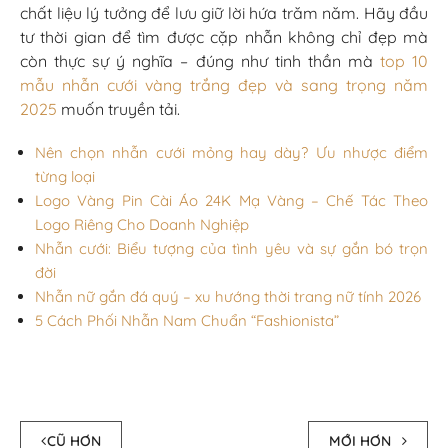
CŨ HƠN
MỚI HƠN
BÀI LIÊN QUAN
XEM TẤT CẢ