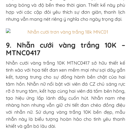
nhẫn này là biểu tượng hoàn hảo cho tình yêu thanh
khiết và gắn bó lâu dài.
10. Nhẫn cưới vàng trắng 10K –
KTN01233-1
Nhẫn cưới vàng trắng 10K KTN01233-1 nổi bật với mặt
nhẫn khắc họa tiết hình học 3D độc đáo, tạo hiệu ứng
ánh sáng bắt mắt và hiện đại. Thiết kế tối giản nhưng
khác biệt này mang lại cảm giác tinh tế, thời trang mà
không kém phần sang trọng. Nhẫn được chế tác từ
vàng trắng 10K giúp đảm bảo độ bền, nhẹ và dễ đeo
trong sinh hoạt hằng ngày. Đây là lựa chọn hoàn hảo
cho những cặp đôi yêu thích phong cách đơn giản,
thanh lịch nhưng vẫn muốn tạo dấu ấn riêng trong
ngày trọng đại.