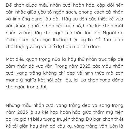
năm 2025 là sự kết hợp hoàn hảo giữa thẩm mỹ hiện
đại và giá trị biểu tượng truyền thống. Dù bạn chọn thiết
kế tối giản hay đính đá cầu kỳ, vàng trắng vẫn luôn là
chất liệu lý tưởng để lưu giữ lời hứa trăm năm. Hãy đầu
tư thời gian để tìm được cặp nhẫn không chỉ đẹp mà
còn thực sự ý nghĩa – đúng như tinh thần mà
top 10
mẫu nhẫn cưới vàng trắng đẹp và sang trọng năm
2025
muốn truyền tải.
Nên chọn nhẫn cưới mỏng hay dày? Ưu nhược điểm
từng loại
Logo Vàng Pin Cài Áo 24K Mạ Vàng – Chế Tác Theo
Logo Riêng Cho Doanh Nghiệp
Nhẫn cưới: Biểu tượng của tình yêu và sự gắn bó trọn
đời
Nhẫn nữ gắn đá quý – xu hướng thời trang nữ tính 2026
5 Cách Phối Nhẫn Nam Chuẩn “Fashionista”