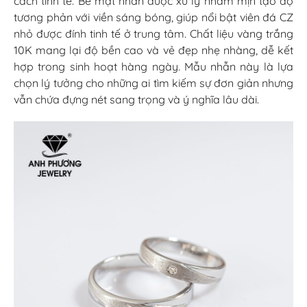
cách tinh tế. Bề mặt nhẫn được xử lý nhám mịn tạo độ
tương phản với viền sáng bóng, giúp nổi bật viên đá CZ
nhỏ được đính tinh tế ở trung tâm. Chất liệu vàng trắng
10K mang lại độ bền cao và vẻ đẹp nhẹ nhàng, dễ kết
hợp trong sinh hoạt hàng ngày. Mẫu nhẫn này là lựa
chọn lý tưởng cho những ai tìm kiếm sự đơn giản nhưng
vẫn chứa đựng nét sang trọng và ý nghĩa lâu dài.