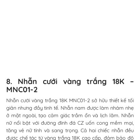
nữ nổi bật với đường đính đá CZ uốn cong mềm mại,
tăng vẻ nữ tính và sang trọng. Cả hai chiếc nhẫn đều
được chế tác từ vàng trắng 18K cao cấp, đảm bảo độ
sáng bóng và độ bền theo thời gian. Thiết kế này phù
hợp với các cặp đôi yêu thích sự đơn giản, thanh lịch
nhưng vẫn mang nét riêng ý nghĩa cho ngày trọng đại.
9. Nhẫn cưới vàng trắng 10K –
MTNC0417
Nhẫn cưới vàng trắng 10K MTNC0417 sở hữu thiết kế
tinh xảo với họa tiết đan xen mềm mại như sợi dây gắn
kết, tượng trưng cho sự đồng hành bền chặt của hai
tâm hồn. Nhẫn nữ nổi bật với viên đá CZ chủ sáng rực
rỡ ở trung tâm, kết hợp cùng hai viên đá tấm bên hông,
tạo hiệu ứng lấp lánh đầy cuốn hút. Nhẫn nam nhẹ
nhàng hơn nhưng vẫn giữ chi tiết đan chéo đồng điệu
với nhẫn nữ. Sử dụng vàng trắng 10K bền đẹp, mẫu