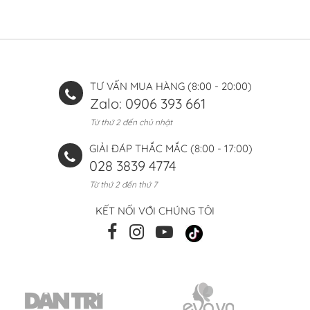
VỀ APJ
DỊCH VỤ KHÁCH HÀNG
TỔNG HỢP CHÍNH SÁCH
TIN TỨC