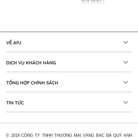
© 2018 CÔNG TY TNHH THƯƠNG MẠI VÀNG BẠC ĐÁ QUÝ ANH
PHƯƠNG
738 Nguyễn Đình Chiểu, P.Bàn Cờ, TPHCM
Số điện thoại: 028 3839 4774 - Email:
cskh@apj.vn
Giấy chứng nhận đăng ký kinh doanh: 0312040858
CHẤP NHẬN THANH TOÁN
Quan tâm Zalo OA APJ
Nhận các thông tin khuyến mãi hấp dẫn
GÓP Ý, KHIẾU NẠI