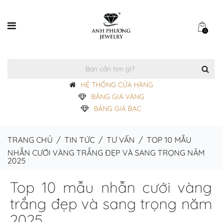
0
HỆ THỐNG CỬA HÀNG
BẢNG GIÁ VÀNG
BẢNG GIÁ BẠC
TRANG CHỦ
/
TIN TỨC
/
TƯ VẤN
/
TOP 10 MẪU
NHẪN CƯỚI VÀNG TRẮNG ĐẸP VÀ SANG TRỌNG NĂM
2025
Top 10 mẫu nhẫn cưới vàng
trắng đẹp và sang trọng năm
2025