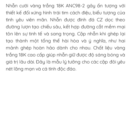
Nhẫn cưới vàng trắng 18K ANC98-2 gây ấn tượng với
thiết kế đối xứng hình trái tim cách điệu, biểu tượng của
tình yêu viên mãn. Nhẫn được đính đá CZ dọc theo
đường lượn tạo chiều sâu, kết hợp đường cắt mềm mại
tôn lên sự tinh tế và sang trọng. Cặp nhẫn khi ghép lại
tạo thành một tổng thể hài hòa và ý nghĩa, như hai
mảnh ghép hoàn hảo dành cho nhau. Chất liệu vàng
trắng 18K cao cấp giúp nhẫn giữ được độ sáng bóng và
giá trị lâu dài. Đây là mẫu lý tưởng cho các cặp đôi yêu
nét lãng mạn và cá tính độc đáo.
8. Nhẫn cưới vàng trắng 18K –
MNC01-2
Nhẫn cưới vàng trắng 18K MNC01-2 sở hữu thiết kế tối
giản nhưng đầy tinh tế. Nhẫn nam được làm nhám nhẹ
ở mặt ngoài, tạo cảm giác trầm ổn và lịch lãm. Nhẫn