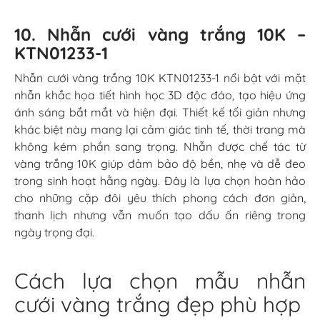
Cách lựa chọn mẫu nhẫn
cưới vàng trắng đẹp phù hợp
Để chọn được mẫu nhẫn cưới hoàn hảo, cặp đôi nên
cân nhắc giữa yếu tố ngân sách, phong cách cá nhân
và tính ứng dụng lâu dài. Hãy ưu tiên các thiết kế vừa
vặn, không quá to bản nếu tay nhỏ, hoặc lựa chọn mặt
nhẫn vuông dày cho người có bàn tay lớn. Ngoài ra,
đừng quên lựa chọn thương hiệu uy tín để đảm bảo
chất lượng vàng và chế độ hậu mãi chu đáo.
Một điều quan trọng nữa là hãy thử nhẫn trực tiếp để
cảm nhận độ vừa vặn. Trong năm 2025, các mẫu nhẫn
cưới vàng trắng không chỉ đẹp về hình thức mà còn
mang ý nghĩa kết nối bền lâu, là lựa chọn xứng đáng
cho ngày trọng đại.
Những mẫu nhẫn cưới vàng trắng đẹp và sang trọng