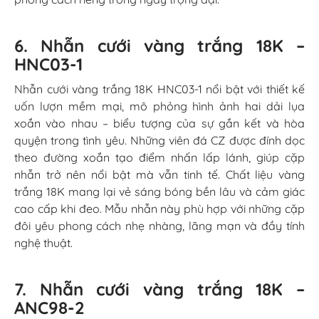
6. Nhẫn cưới vàng trắng 18K –
HNC03-1
Nhẫn cưới vàng trắng 18K HNC03-1 nổi bật với thiết kế
uốn lượn mềm mại, mô phỏng hình ảnh hai dải lụa
xoắn vào nhau – biểu tượng của sự gắn kết và hòa
quyện trong tình yêu. Những viên đá CZ được đính dọc
theo đường xoắn tạo điểm nhấn lấp lánh, giúp cặp
nhẫn trở nên nổi bật mà vẫn tinh tế. Chất liệu vàng
trắng 18K mang lại vẻ sáng bóng bền lâu và cảm giác
cao cấp khi đeo. Mẫu nhẫn này phù hợp với những cặp
đôi yêu phong cách nhẹ nhàng, lãng mạn và đầy tính
nghệ thuật.
7. Nhẫn cưới vàng trắng 18K –
ANC98-2