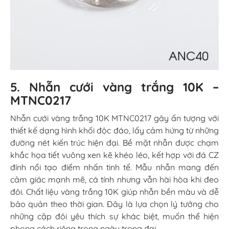
5. Nhẫn cưới vàng trắng 10K –
MTNC0217
Nhẫn cưới vàng trắng 10K MTNC0217 gây ấn tượng với
thiết kế dạng hình khối độc đáo, lấy cảm hứng từ những
đường nét kiến trúc hiện đại. Bề mặt nhẫn được chạm
khắc họa tiết vuông xen kẽ khéo léo, kết hợp với đá CZ
đính nổi tạo điểm nhấn tinh tế. Mẫu nhẫn mang đến
cảm giác mạnh mẽ, cá tính nhưng vẫn hài hòa khi đeo
đôi. Chất liệu vàng trắng 10K giúp nhẫn bền màu và dễ
bảo quản theo thời gian. Đây là lựa chọn lý tưởng cho
những cặp đôi yêu thích sự khác biệt, muốn thể hiện
phong cách riêng trong ngày trọng đại.