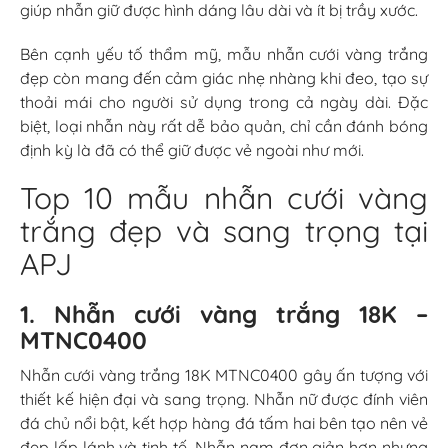
giúp nhẫn giữ được hình dáng lâu dài và ít bị trầy xước.
Bên cạnh yếu tố thẩm mỹ, mẫu nhẫn cưới vàng trắng
đẹp còn mang đến cảm giác nhẹ nhàng khi đeo, tạo sự
thoải mái cho người sử dụng trong cả ngày dài. Đặc
biệt, loại nhẫn này rất dễ bảo quản, chỉ cần đánh bóng
định kỳ là đã có thể giữ được vẻ ngoài như mới.
Top 10 mẫu nhẫn cưới vàng
trắng đẹp và sang trọng tại
APJ
1. Nhẫn cưới vàng trắng 18K –
MTNC0400
Nhẫn cưới vàng trắng 18K MTNC0400 gây ấn tượng với
thiết kế hiện đại và sang trọng. Nhẫn nữ được đính viên
đá chủ nổi bật, kết hợp hàng đá tấm hai bên tạo nên vẻ
đẹp lấp lánh và tinh tế. Nhẫn nam đơn giản hơn nhưng