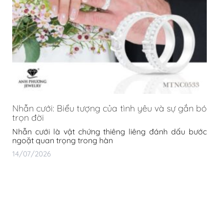
TƯ VẤN MUA HÀNG (8:00 - 20:00)
Zalo: 0906 393 661
Từ thứ 2 đến chủ nhật
GIẢI ĐÁP THẮC MẮC (8:00 - 17:00)
028 3839 4774
Từ thứ 2 đến thứ 7
KẾT NỐI VỚI CHÚNG TÔI