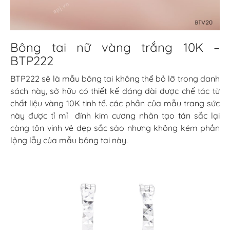
Bông tai nữ vàng trắng 10K –
BTP222
BTP222 sẽ là mẫu bông tai không thể bỏ lỡ trong danh
sách này, sở hữu có thiết kế dáng dài được chế tác từ
chất liệu vàng 10K tinh tế. các phần của mẫu trang sức
này được tỉ mỉ đính kim cương nhân tạo tán sắc lại
càng tôn vinh vẻ đẹp sắc sảo nhưng không kém phần
lộng lẫy của mẫu bông tai này.