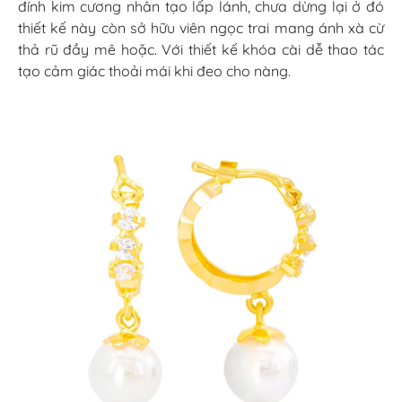
đính kim cương nhân tạo lấp lánh, chưa dừng lại ở đó
thiết kế này còn sở hữu viên ngọc trai mang ánh xà cừ
thả rũ đầy mê hoặc. Với thiết kế khóa cài dễ thao tác
tạo cảm giác thoải mái khi đeo cho nàng.