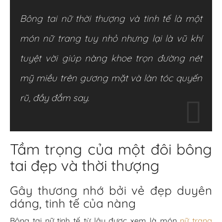
Bông tai nữ thời thượng và tinh tế là một
món nữ trang tuy nhỏ nhưng lại là vũ khí
tuyệt vời giúp nàng khoe trọn đường nét
mỹ miều trên gương mặt và làn tóc quyến
rũ, đầy đắm say.
Tầm trọng của một đôi bông
tai đẹp và thời thượng
Gây thương nhớ bởi vẻ đẹp duyên
dáng, tinh tế của nàng
Bông tai nữ tinh tế từ lâu được xem là món
nữ trang