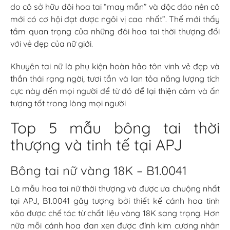
do cô sở hữu đôi hoa tai “may mắn” và độc đáo nên cô
mới có cơ hội đạt được ngôi vị cao nhất”. Thế mới thấy
tầm quan trọng của những đôi hoa tai thời thượng đối
với vẻ đẹp của nữ giới.
Khuyên tai nữ là phụ kiện hoàn hảo tôn vinh vẻ đẹp và
thần thái rạng ngời, tươi tắn và lan tỏa năng lượng tích
cực này đến mọi người để từ đó để lại thiện cảm và ấn
tượng tốt trong lòng mọi người
Top 5 mẫu bông tai thời
thượng và tinh tế tại APJ
Bông tai nữ vàng 18K – B1.0041
Là mẫu hoa tai nữ thời thượng và được ưa chuộng nhất
tại APJ, B1.0041 gây tượng bởi thiết kế cánh hoa tinh
xảo được chế tác từ chất liệu vàng 18K sang trọng. Hơn
nữa mỗi cánh hoa đan xen được đính kim cương nhân