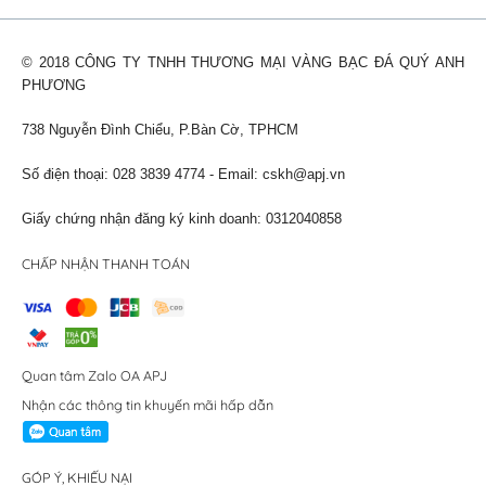
© 2018 CÔNG TY TNHH THƯƠNG MẠI VÀNG BẠC ĐÁ QUÝ ANH
PHƯƠNG
738 Nguyễn Đình Chiểu, P.Bàn Cờ, TPHCM
Số điện thoại: 028 3839 4774 - Email:
cskh@apj.vn
Giấy chứng nhận đăng ký kinh doanh: 0312040858
CHẤP NHẬN THANH TOÁN
Quan tâm Zalo OA APJ
Nhận các thông tin khuyến mãi hấp dẫn
GÓP Ý, KHIẾU NẠI