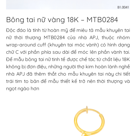
Bông tai nữ vàng 18K – MTB0284
Độc đáo là tính từ hoàn mỹ để miêu tả mẫu khuyên tai
nữ thời thượng MTB0284 của nhà APJ, thuộc nhóm
wrap-around cuff (khuyên tai móc vành) có hình dạng
chữ C với phần phía sau dài để móc lên phần vành tai.
Để mẫu bông tai nữ tinh tế được chế tác từ chất liệu 18K
không bị đơn điệu, những người thợ kim hoàn lành nghề
nhà APJ đã thêm thắt cho mẫu khuyên tai này chi tiết
trái tim to bản để mẫu thiết kế trở nên thời thượng và
ngọt ngào hơn