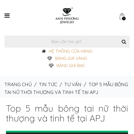
0
HỆ THỐNG CỬA HÀNG
BẢNG GIÁ VÀNG
BẢNG GIÁ BẠC
TRANG CHỦ
/
TIN TỨC
/
TƯ VẤN
/
TOP 5 MẪU BÔNG
TAI NỮ THỜI THƯỢNG VÀ TINH TẾ TẠI APJ
Top 5 mẫu bông tai nữ thời
thượng và tinh tế tại APJ