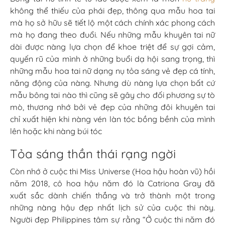
không thể thiếu của phái đẹp, thông qua mẫu hoa tai
mà họ sở hữu sẽ tiết lộ một cách chính xác phong cách
mà họ đang theo đuổi. Nếu những mẫu khuyên tai nữ
dài được nàng lựa chọn để khoe triệt để sự gợi cảm,
quyến rũ của mình ở những buổi dạ hội sang trọng, thì
những mẫu hoa tai nữ dạng nụ tỏa sáng vẻ đẹp cá tính,
năng động của nàng. Nhưng dù nàng lựa chọn bất cứ
mẫu bông tai nào thì cũng sẽ gây cho đối phương sự tò
mò, thương nhớ bởi vẻ đẹp của những đôi khuyên tai
chỉ xuất hiện khi nàng vén làn tóc bồng bềnh của mình
lên hoặc khi nàng búi tóc
Tỏa sáng thần thái rạng ngời
Còn nhớ ở cuộc thi Miss Universe (Hoa hậu hoàn vũ) hồi
năm 2018, cô hoa hậu năm đó là Catriona Gray đã
xuất sắc dành chiến thắng và trở thành một trong
những nàng hậu đẹp nhất lịch sử của cuộc thi này.
Người đẹp Philippines tâm sự rằng “Ở cuộc thi năm đó