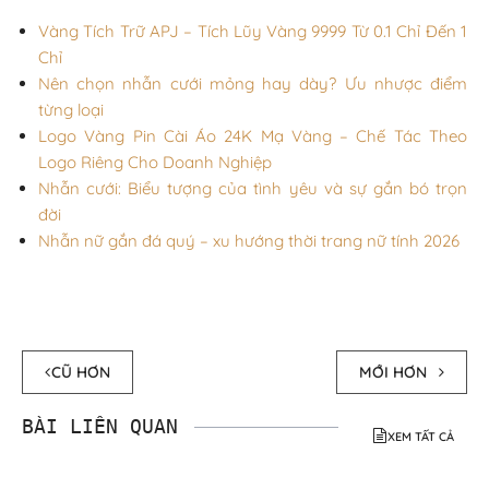
Vàng Tích Trữ APJ – Tích Lũy Vàng 9999 Từ 0.1 Chỉ Đến 1
Chỉ
Nên chọn nhẫn cưới mỏng hay dày? Ưu nhược điểm
từng loại
Logo Vàng Pin Cài Áo 24K Mạ Vàng – Chế Tác Theo
Logo Riêng Cho Doanh Nghiệp
Nhẫn cưới: Biểu tượng của tình yêu và sự gắn bó trọn
đời
Nhẫn nữ gắn đá quý – xu hướng thời trang nữ tính 2026
CŨ HƠN
MỚI HƠN
BÀI LIÊN QUAN
XEM TẤT CẢ