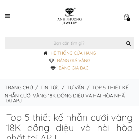
0
HỆ THỐNG CỬA HÀNG
BẢNG GIÁ VÀNG
BẢNG GIÁ BẠC
TRANG CHỦ
/
TIN TỨC
/
TƯ VẤN
/
TOP 5 THIẾT KẾ
NHẪN CƯỚI VÀNG 18K ĐỒNG ĐIỆU VÀ HÀI HÒA NHẤT
TẠI APJ
Top 5 thiết kế nhẫn cưới vàng
18K đồng điệu và hài hòa
nhất tại APJ