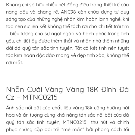
Không chỉ sở hữu nhiều nét đồng điệu trong thiết kế của
nàng dâu và chàng rể, ANC98 còn chứa đựng tư duy
sáng tạo của những nghệ nhân kim hoàn lành nghề, khi
tạo nên sự liên kết không thể tách rời cho chi tiết trái tim
– biểu tượng cho sự ngọt ngào và hạnh phúc trong tình
yêu, chi tiết ấy được thêm thắt và nhấn nhá thêm những
dải đá quý tán sắc tinh tuyển. Tất cả kết tinh nên tuyệt
tác kim hoàn độc đáo mang vẻ đẹp tinh xảo, không thể
rời mắt.
Nhẫn Cưới Vàng Vàng 18K Đính Đá
Cz – MTNC0215
Ánh sắc nổi bật của chất liệu vàng 18k cộng hưởng hài
hòa và ấn tượng cùng khả năng tán sắc nổi bật của đá
quý tán sắc tinh tuyển, MTNC0215 thu hút và chinh
phục những cặp đôi trẻ “mê mẩn” bởi phong cách tối