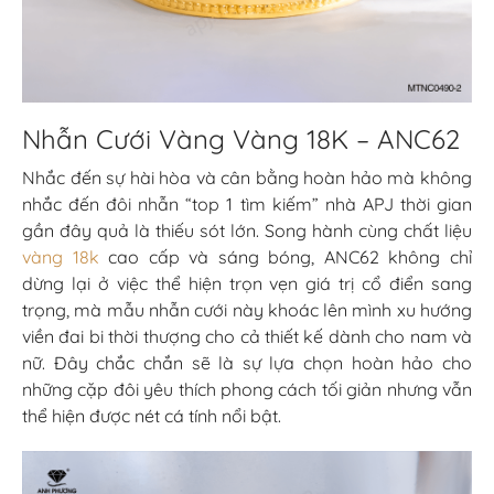
Nhẫn Cưới Vàng Vàng 18K – ANC62
Nhắc đến sự hài hòa và cân bằng hoàn hảo mà không
nhắc đến đôi nhẫn “top 1 tìm kiếm” nhà APJ thời gian
gần đây quả là thiếu sót lớn. Song hành cùng chất liệu
vàng 18k
cao cấp và sáng bóng, ANC62 không chỉ
dừng lại ở việc thể hiện trọn vẹn giá trị cổ điển sang
trọng, mà mẫu nhẫn cưới này khoác lên mình xu hướng
viền đai bi thời thượng cho cả thiết kế dành cho nam và
nữ. Đây chắc chắn sẽ là sự lựa chọn hoàn hảo cho
những cặp đôi yêu thích phong cách tối giản nhưng vẫn
thể hiện được nét cá tính nổi bật.