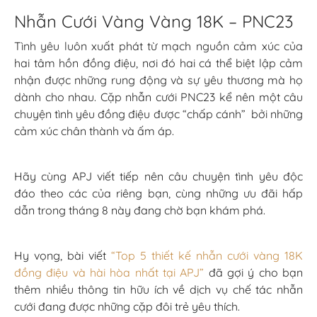
Nhẫn Cưới Vàng Vàng 18K – PNC23
Tình yêu luôn xuất phát từ mạch nguồn cảm xúc của
hai tâm hồn đồng điệu, nơi đó hai cá thể biệt lập cảm
nhận được những rung động và sự yêu thương mà họ
dành cho nhau. Cặp nhẫn cưới PNC23 kể nên một câu
chuyện tình yêu đồng điệu được “chấp cánh” bởi những
cảm xúc chân thành và ấm áp.
Hãy cùng APJ viết tiếp nên câu chuyện tình yêu độc
đáo theo các của riêng bạn, cùng những ưu đãi hấp
dẫn trong tháng 8 này đang chờ bạn khám phá.
Hy vọng, bài viết
“Top 5 thiết kế nhẫn cưới vàng 18K
đồng điệu và hài hòa nhất tại APJ”
đã gợi ý cho bạn
thêm nhiều thông tin hữu ích về dịch vụ chế tác nhẫn
cưới đang được những cặp đôi trẻ yêu thích.