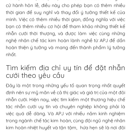
cử hành hôn lễ, điều này cho phép bạn có thêm nhiều
thời gian để suy nghĩ và thay đổi ý tưởng thiết kế của
mình. Việc có thêm nhiều thời gian, đồng nghĩa với việc
bạn có thêm nhiều cơ hội để tham khảo những thiết kế
nhẫn cưới thời thượng, và được làm việc cùng những
nghệ nhân chế tác kim hoàn lành nghề từ APJ để dần
hoàn thiện ý tưởng và mang đến thành phẩm lý tưởng
nhất.
Tìm kiếm địa chỉ uy tín để đặt nhẫn
cưới theo yêu cầu
Đây là một trong những yếu tố quan trọng nhất quyết
định nên sự mỹ mãn về cả thị giác và giá trị của một đôi
nhẫn cưới. Hiện nay, việc tìm kiếm một thương hiệu chế
tác nhẫn cưới uy tín và chuyên nghiệp không phải là
việc quá dễ dàng. Và APJ với nhiều năm kinh nghiệm
trong ngành chế tác kim hoàn, cùng đội ngũ nghệ nhân
kim hoàn nhiệt huyết và tận tậm, hứa hẹn sẽ là nơi đôi