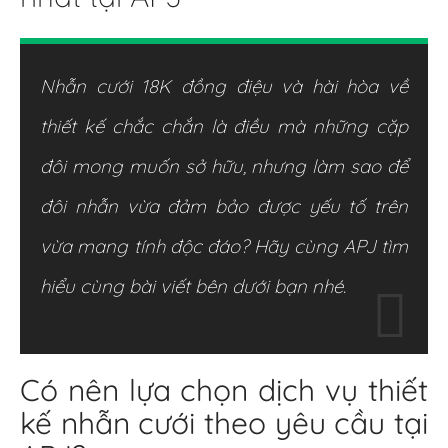
Nhẫn cưới 18K đồng điệu và hài hòa về
thiết kế chắc chắn là điều mà những cặp
đôi mong muốn sở hữu, nhưng làm sao để
đôi nhẫn vừa đảm bảo được yếu tố trên
vừa mang tính độc đáo? Hãy cùng APJ tìm
hiểu cùng bài viết bên dưới bạn nhé.
Có nên lựa chọn dịch vụ thiết
kế nhẫn cưới theo yêu cầu tại