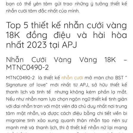
bạn có thể yên tâm gửi trao những ý tưởng thiết kế
nhẫn cưới tâm đắc nhất của mình.
Top 5 thiết kế nhẫn cưới vàng
18K đồng điệu và hài hòa
nhất 2023 tại APJ
Nhẫn Cưới Vàng Vàng 18K –
MTNC0490-2
MTNC0490-2 là thiết kế
nhẫn cưới
mở màn cho BST “
Signature of love” mới nhất từ APJ, sở hữu thiết kế
thanh lịch và tinh tế nhưng không kém phần lạ mắt.
Nếu như nhẫn nam lựa chọn ngôn ngữ thiết kế tinh giản
với đai nhẫn trơn với một viên đá chủ duy nhất nơi trung
tâm mặt nhẫn, và được cách điệu bằng chi tiết viền bi
migraine tinh xảo xung quanh thân nhẫn tạo nên sự
mạnh mẽ và thanh lịch, thì ở thiết kế nhẫn nữ lại mang