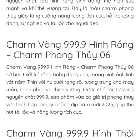
nguyên chất, tạo hình rồng sinh động, thể hiện sức
mạnh và khí thế vượng tài. Đây là mẫu charm phong
thủy giúp tăng cường năng lượng tích cực, hỗ trợ công
danh, sự nghiệp và tài lộc cho người đeo.
Charm Vàng 999.9 Hình Rồng
– Charm Phong Thủy 06
Charm Vàng 999.9 Hình Rồng – Charm Phong Thủy 06
sở hữu thiết kế rồng baby đáng yêu, mang hình ảnh linh
vật năm Thìn với nụ cười rạng rỡ, tượng trưng cho may
mắn, hạnh phúc và thịnh vượng. Được chế tác từ vàng
nguyên chất 999.9, sản phẩm vừa có giá trị phong thủy
vừa thích hợp làm quà tặng dịp năm mới 2025, giúp thu
hút tài lộc và năng lượng tích cực.
Charm Vàng 999.9 Hình Thỏi