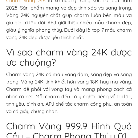
Charm vàng 24K
là xu hướng trang sức nổi bật năm
2025. Sản phẩm mang vẻ đẹp tinh xảo và sang trọng.
Vàng 24K nguyên chất giúp charm luôn bền màu và
giữ giá trị lâu dài. APJ giới thiệu nhiều mẫu charm đẹp,
giàu ý nghĩa phong thủy. Dưới đây là top 7 mẫu charm
vàng 24K đẹp được yêu thích nhất.
Vì sao charm vàng 24K được
ưa chuộng?
Charm vàng 24K có màu vàng đậm, sáng đẹp và sang
trọng. Vàng 24K tinh khiết hơn vàng 18K hay mạ vàng.
Charm dễ phối với vòng tay và mang phong cách cá
nhân rõ nét. Mỗi charm đều có ý nghĩa riêng về tài lộc,
tình yêu, bình an. APJ chế tác charm công phu, an toàn
và có giấy chứng nhận.
Charm Vàng 999.9 Hình Quả
Cầu – Charm Phong Thủy 01