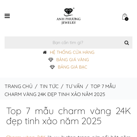
0
HỆ THỐNG CỬA HÀNG
BẢNG GIÁ VÀNG
BẢNG GIÁ BẠC
TRANG CHỦ
/
TIN TỨC
/
TƯ VẤN
/
TOP 7 MẪU
CHARM VÀNG 24K ĐẸP TINH XẢO NĂM 2025
Top 7 mẫu charm vàng 24K
đẹp tinh xảo năm 2025