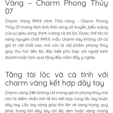
Vàng – Charm Phong Thủy
07
Charm Vàng 999.9 Hình Thỏi Vàng – Charm Phong
Thủy 07 mang hình ảnh thỏi vàng cổ truyền, biểu tượng
của sự giàu sang, thịnh vượng và tài lộc. Được chế tác từ
vàng nguyên chất 999.9, mẫu charm này không chỉ có
giá trị vật chất cao mà còn là vật phẩm phong thủy
giúp thu hút tiền tài, đặc biệt phù hợp với người kinh
doanh hoặc làm quà tặng đầu năm đầy ý nghĩa.
Tăng tài lộc và cá tính với
charm vàng kết hợp dây tay
Charm vàng 24K không chỉ mang giá trị phong thủy mà
còn là điểm nhấn tinh tế khi kết hợp cùng lắc tay hoặc
dây tay. Lắc tay vàng giúp tôn lên vẻ sang trọng, quý
phái, trong khi dây tay chỉ đỏ, đen hoặc vàng mang