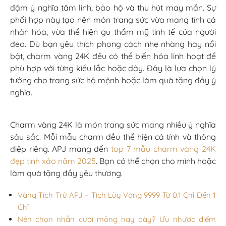
đậm ý nghĩa tâm linh, bảo hộ và thu hút may mắn. Sự
phối hợp này tạo nên món trang sức vừa mang tính cá
nhân hóa, vừa thể hiện gu thẩm mỹ tinh tế của người
đeo. Dù bạn yêu thích phong cách nhẹ nhàng hay nổi
bật, charm vàng 24K đều có thể biến hóa linh hoạt để
phù hợp với từng kiểu lắc hoặc dây. Đây là lựa chọn lý
tưởng cho trang sức hộ mệnh hoặc làm quà tặng đầy ý
nghĩa.
Charm vàng 24K là món trang sức mang nhiều ý nghĩa
sâu sắc. Mỗi mẫu charm đều thể hiện cá tính và thông
điệp riêng. APJ mang đến
top 7 mẫu charm vàng 24K
đẹp tinh xảo năm 2025
. Bạn có thể chọn cho mình hoặc
làm quà tặng đầy yêu thương.
Vàng Tích Trữ APJ – Tích Lũy Vàng 9999 Từ 0.1 Chỉ Đến 1
Chỉ
Nên chọn nhẫn cưới mỏng hay dày? Ưu nhược điểm