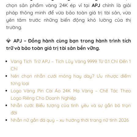
chọn sản phẩm vàng 24K ép vỉ tại
APJ
chính là giải
pháp thông minh để vừa bảo toàn giá trị tài sản, vừa
yên tâm trước những biến động khó lường của thị
trường.
💎
APJ – Đồng hành cùng bạn trong hành trình tích
trữ và bảo toàn giá trị tài sản bền vững.
Vàng Tích Trữ APJ – Tích Lũy Vàng 9999 Từ 0.1 Chỉ Đến 1
Chỉ
Nên chọn nhẫn cưới mỏng hay dày? Ưu nhược điểm
từng loại
Logo Vàng Pin Cài Áo 24K Mạ Vàng – Chế Tác Theo
Logo Riêng Cho Doanh Nghiệp
Nhẫn cưới: Biểu tượng của tình yêu và sự gắn bó trọn
đời
Nhẫn nữ gắn đá quý – xu hướng thời trang nữ tính 2026