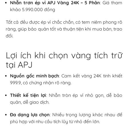
Nhẫn trơn ép vỉ APJ Vàng 24K – 5 Phân
: Giá tham
khảo 5.990.000 đồng
Tất cả đều được ép vỉ chắc chắn, có tem niêm phong rõ
ràng, giúp bảo quản tốt và thuận tiện khi mua bán, trao
đổi.
Lợi ích khi chọn vàng tích trữ
tại APJ
Nguồn gốc minh bạch
: Cam kết vàng 24K tinh khiết
999.9, có chứng nhận rõ ràng.
Thiết kế tiện lợi
: Nhẫn tròn ép vỉ nhỏ gọn, dễ bảo
quản, dễ giao dịch.
Đa dạng lựa chọn
: Nhiều trọng lượng khác nhau để
phù hợp với nhu cầu tích lũy từ nhỏ đến lớn.