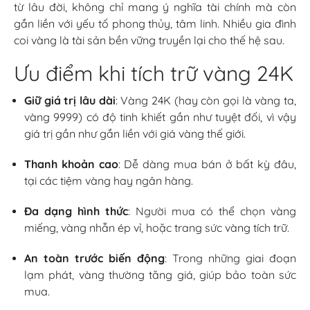
từ lâu đời, không chỉ mang ý nghĩa tài chính mà còn
gắn liền với yếu tố phong thủy, tâm linh. Nhiều gia đình
coi vàng là tài sản bền vững truyền lại cho thế hệ sau.
Ưu điểm khi tích trữ vàng 24K
Giữ giá trị lâu dài
: Vàng 24K (hay còn gọi là vàng ta,
vàng 9999) có độ tinh khiết gần như tuyệt đối, vì vậy
giá trị gần như gắn liền với giá vàng thế giới.
Thanh khoản cao
: Dễ dàng mua bán ở bất kỳ đâu,
tại các tiệm vàng hay ngân hàng.
Đa dạng hình thức
: Người mua có thể chọn vàng
miếng, vàng nhẫn ép vỉ, hoặc trang sức vàng tích trữ.
An toàn trước biến động
: Trong những giai đoạn
lạm phát, vàng thường tăng giá, giúp bảo toàn sức
mua.