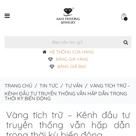
0
HỆ THỐNG CỬA HÀNG
BẢNG GIÁ VÀNG
BẢNG GIÁ BẠC
TRANG CHỦ
/
TIN TỨC
/
TƯ VẤN
/
VÀNG TÍCH TRỮ –
KÊNH ĐẦU TƯ TRUYỀN THỐNG VẪN HẤP DẪN TRONG
THỜI KỲ BIẾN ĐỘNG
Vàng tích trữ – Kênh đầu tư
truyền thống vẫn hấp dẫn
trong thời kỳ biến động