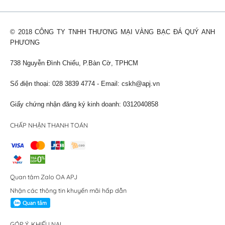
© 2018 CÔNG TY TNHH THƯƠNG MẠI VÀNG BẠC ĐÁ QUÝ ANH
PHƯƠNG
738 Nguyễn Đình Chiểu, P.Bàn Cờ, TPHCM
Số điện thoại: 028 3839 4774 - Email:
cskh@apj.vn
Giấy chứng nhận đăng ký kinh doanh: 0312040858
CHẤP NHẬN THANH TOÁN
Quan tâm Zalo OA APJ
Nhận các thông tin khuyến mãi hấp dẫn
GÓP Ý, KHIẾU NẠI