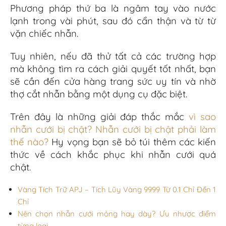
Phương pháp thứ ba là ngâm tay vào nước
lạnh trong vài phút, sau đó cẩn thận và từ từ
vặn chiếc nhẫn.
Tuy nhiên, nếu
đã
thử tất cả các trường hợp
mà không
tìm ra cách
giải
quyết tốt nhất,
bạn
sẽ cần đến
cửa hàng
trang sức
uy tín
và nhờ
thợ cắt nhẫn bằng
một
dụng cụ
đặc biệt.
Trên đây là những giải đáp thắc mắc
vì sao
nhẫn cưới bị chật? Nhẫn cưới bị chật phải làm
thế nào?
Hy vọng bạn sẽ bỏ túi thêm các kiến
thức về cách khắc phục khi nhẫn cưới quá
chật.
Vàng Tích Trữ APJ – Tích Lũy Vàng 9999 Từ 0.1 Chỉ Đến 1
Chỉ
Nên chọn nhẫn cưới mỏng hay dày? Ưu nhược điểm
từng loại