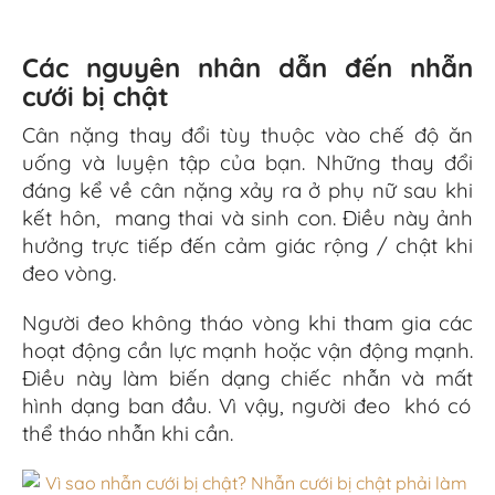
Các nguyên nhân dẫn đến nhẫn
cưới bị chật
Cân nặng thay
đổi
tùy
thuộc vào chế độ
ăn
uống và luyện tập của bạn. Những thay đổi
đáng kể về cân nặng xảy ra ở
phụ nữ sau khi
kết hôn, mang
thai và
sinh
con. Điều
này ảnh
hưởng trực tiếp đến cảm giác
rộng /
chật khi
đeo
vòng.
Người
đeo không tháo
vòng
khi tham gia các
hoạt động
cần lực mạnh hoặc vận động mạnh.
Điều
này
làm biến dạng chiếc
nhẫn
và mất
hình dạng ban đầu. Vì
vậy,
người đeo khó
có
thể
tháo nhẫn
khi cần.