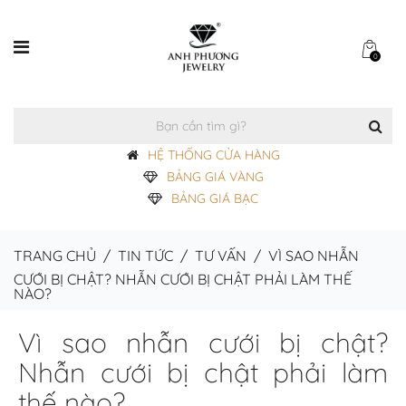
0
HỆ THỐNG CỬA HÀNG
BẢNG GIÁ VÀNG
BẢNG GIÁ BẠC
TRANG CHỦ
/
TIN TỨC
/
TƯ VẤN
/
VÌ SAO NHẪN
CƯỚI BỊ CHẬT? NHẪN CƯỚI BỊ CHẬT PHẢI LÀM THẾ
NÀO?
Vì sao nhẫn cưới bị chật?
Nhẫn cưới bị chật phải làm
thế nào?