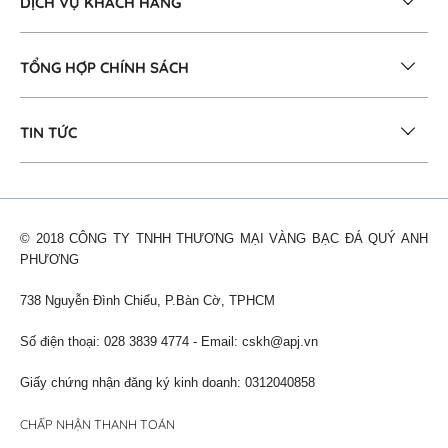
DỊCH VỤ KHÁCH HÀNG
TỔNG HỢP CHÍNH SÁCH
TIN TỨC
© 2018 CÔNG TY TNHH THƯƠNG MẠI VÀNG BẠC ĐÁ QUÝ ANH
PHƯƠNG
738 Nguyễn Đình Chiểu, P.Bàn Cờ, TPHCM
Số điện thoại: 028 3839 4774 - Email:
cskh@apj.vn
Giấy chứng nhận đăng ký kinh doanh: 0312040858
CHẤP NHẬN THANH TOÁN