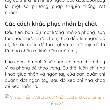
là một số phương pháp truyền thống rất
nhanh.
Các cách khắc phục nhẫn bị chật
Đầu tiên, bạn lấy một
lượng nhỏ
xà
phòng,
sữa
tắm hoặc nước rửa
chén,
thoa đều lên ngón
áp
út, để ráo
nước để tạo bọt và
tạo
độ
mịn rồi
từ
từ tháo nhẫn ra khỏi đầu ngón
tay.
Lựa chọn
thứ
hai là sử dụng
chỉ nha khoa
thay
vì xà phòng để
tháo
vòng.
Cụ thể,
luồn
chỉ nha
khoa giữa nhẫn và ngón
tay của bạn,
quấn chỉ
quanh đốt ngón tay, sau đó kéo chỉ nha khoa
để kéo nhẫn ra.