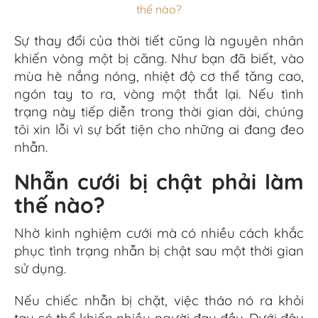
Sự
thay đổi
của
thời tiết cũng là nguyên nhân
khiến
vòng một
bị
căng.
Như bạn đã biết, vào
mùa hè
nắng nóng,
nhiệt độ
cơ thể
tăng cao,
ngón tay to
ra, vòng một thắt lại.
Nếu tình
trạng này
tiếp diễn trong thời gian dài, chúng
tôi xin lỗi vì sự
bất tiện cho
những ai đang
đeo
nhẫn.
Nhẫn cưới bị chật phải làm
thế nào?
Nhờ
kinh nghiệm
cưới mà
có nhiều cách khắc
phục tình trạng nhẫn bị
chật
sau một thời gian
sử dụng.
Nếu chiếc nhẫn bị chặt, việc tháo nó ra khỏi
tay có thể khiến nhiều người đau đầu. Dưới đây