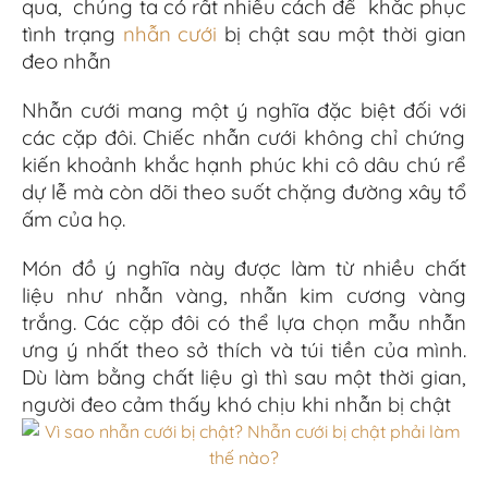
qua,
chúng ta
có
rất
nhiều cách để khắc phục
tình trạng
nhẫn cưới
bị
chật
sau một thời gian
đeo nhẫn
Nhẫn cưới mang
một
ý nghĩa đặc biệt
đối với
các cặp
đôi. Chiếc nhẫn cưới không chỉ
chứng
kiến
​​khoảnh
khắc hạnh phúc khi cô dâu chú rể
dự
lễ
mà
còn dõi theo suốt
chặng đường xây
tổ
ấm của
họ.
Món đồ
ý nghĩa này được
làm
từ
nhiều
chất
liệu như nhẫn vàng, nhẫn kim cương vàng
trắng. Các
cặp đôi có thể lựa chọn mẫu nhẫn
ưng ý nhất theo sở thích và túi tiền của mình.
Dù làm bằng chất liệu gì thì sau một thời gian,
người đeo cảm thấy khó chịu khi nhẫn bị chật