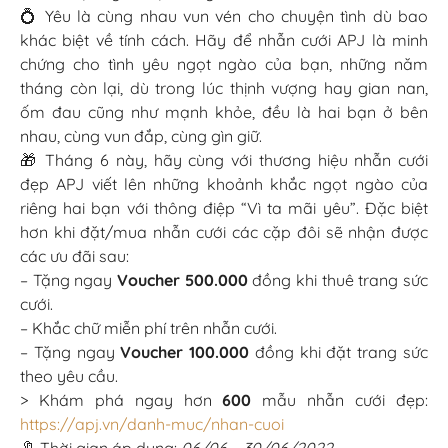
💍 Yêu là cùng nhau vun vén cho chuyện tình dù bao
khác biệt về tính cách. Hãy để nhẫn cưới APJ là minh
chứng cho tình yêu ngọt ngào của bạn, những năm
tháng còn lại, dù trong lúc thịnh vượng hay gian nan,
ốm đau cũng như mạnh khỏe, đều là hai bạn ở bên
nhau, cùng vun đắp, cùng gìn giữ.
🎁 Tháng 6 này, hãy cùng với thương hiệu nhẫn cưới
đẹp APJ viết lên những khoảnh khắc ngọt ngào của
riêng hai bạn với thông điệp “Vì ta mãi yêu”. Đặc biệt
hơn khi đặt/mua nhẫn cưới các cặp đôi sẽ nhận được
các ưu đãi sau:
– Tặng ngay
Voucher 500.000
đồng khi thuê trang sức
cưới.
– Khắc chữ miễn phí trên nhẫn cưới.
– Tặng ngay
Voucher 100.000
đồng khi đặt trang sức
theo yêu cầu.
> Khám phá ngay hơn
600
mẫu nhẫn cưới đẹp:
https://apj.vn/danh-muc/nhan-cuoi
🔖 Thời gian áp dụng:
06/06 – 30/06/2022