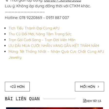
Lưu ý: Không áp dụng đồng thời với CTKM khác.
————————————–
Hotline: 078 9220869 – 0931 887 007
Tích Tiểu Thành Đại Cùng APJ
Thu Cũ Đổi Mới, Nâng Tầm Trang Sức
Trọn Gói Cưới Sang – Trọn Đời Viên Mãn
ƯU ĐÃI MÙA CƯỚI: NHẪN VÀNG GẮN KẾT TRĂM NĂM
Mừng Tết Thống Nhất – Nhận Quà Cực Chất Cùng APJ
Jewelry
CŨ HƠN
MỚI HƠN
BÀI LIÊN QUAN
XEM TẤT CẢ