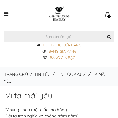
0
HỆ THỐNG CỬA HÀNG
BẢNG GIÁ VÀNG
BẢNG GIÁ BẠC
TRANG CHỦ
/
TIN TỨC
/
TIN TỨC APJ
/
VÌ TA MÃI
YÊU
Vì ta mãi yêu
“Chung nhau một giấc mơ hồng
Đôi ta trọn nghĩa vợ chồng trăm năm”