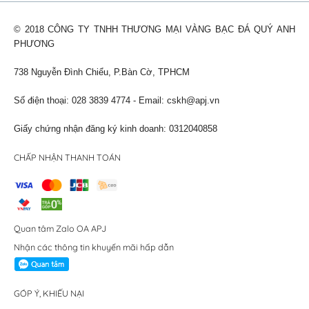
© 2018 CÔNG TY TNHH THƯƠNG MẠI VÀNG BẠC ĐÁ QUÝ ANH
PHƯƠNG
738 Nguyễn Đình Chiểu, P.Bàn Cờ, TPHCM
Số điện thoại: 028 3839 4774 - Email:
cskh@apj.vn
Giấy chứng nhận đăng ký kinh doanh: 0312040858
CHẤP NHẬN THANH TOÁN
Quan tâm Zalo OA APJ
Nhận các thông tin khuyến mãi hấp dẫn
GÓP Ý, KHIẾU NẠI