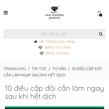
0
HỆ THỐNG CỬA HÀNG
BẢNG GIÁ VÀNG
BẢNG GIÁ BẠC
TRANG CHỦ
/
TIN TỨC
/
TƯ VẤN
/
10 ĐIỀU CẶP ĐÔI
CẦN LÀM NGAY SAU KHI HẾT DỊCH
10 điều cặp đôi cần làm ngay
sau khi hết dịch