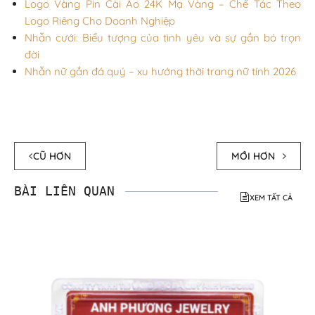
Logo Vàng Pin Cài Áo 24K Mạ Vàng – Chế Tác Theo
Logo Riêng Cho Doanh Nghiệp
Nhẫn cưới: Biểu tượng của tình yêu và sự gắn bó trọn
đời
Nhẫn nữ gắn đá quý – xu hướng thời trang nữ tính 2026
CŨ HƠN
MỚI HƠN
BÀI LIÊN QUAN
XEM TẤT CẢ