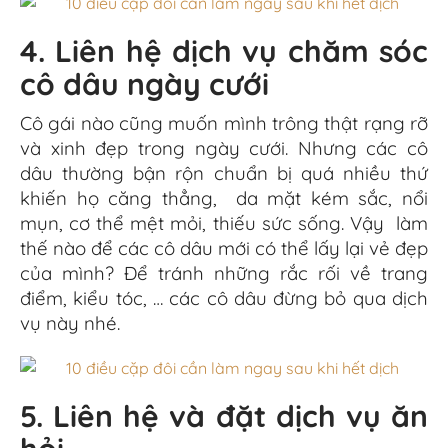
4. Liên hệ dịch vụ chăm sóc
cô dâu ngày cưới
Cô gái nào cũng muốn mình trông thật rạng rỡ
và xinh đẹp trong ngày cưới. Nhưng các cô
dâu thường bận rộn chuẩn bị quá nhiều thứ
khiến họ căng thẳng, da mặt kém sắc, nổi
mụn, cơ thể mệt mỏi, thiếu sức sống. Vậy làm
thế nào để các cô dâu mới có thể lấy lại vẻ đẹp
của mình? Để tránh những rắc rối về trang
điểm, kiểu tóc, … các cô dâu đừng bỏ qua dịch
vụ này nhé.
5. Liên hệ và đặt dịch vụ ăn