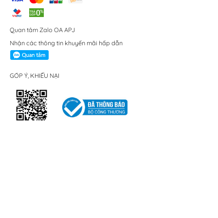
Quan tâm Zalo OA APJ
Nhận các thông tin khuyến mãi hấp dẫn
GÓP Ý, KHIẾU NẠI