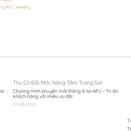
ng APJ Jewelry
Thu Cũ Đổi Mới, Nâng Tầm Trang Sức
iá
Chương trình khuyến mãi tháng 8 tại APJ – Tri ân
khách hàng với nhiều ưu đãi
01/08/2026
T
T