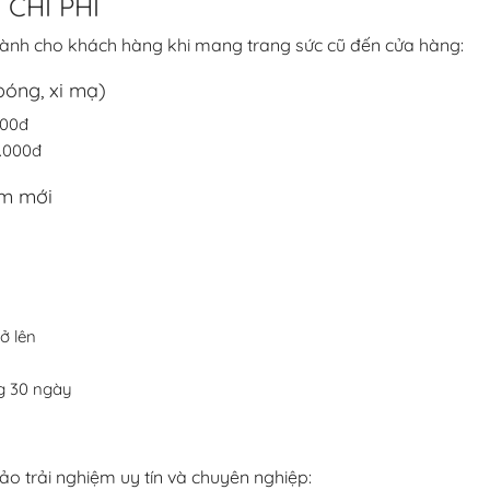
 CHI PHÍ
ành cho khách hàng khi mang trang sức cũ đến cửa hàng:
bóng, xi mạ)
000đ
0.000đ
ẩm mới
ở lên
ng 30 ngày
 trải nghiệm uy tín và chuyên nghiệp: