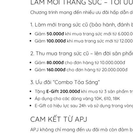
LÀM MỚI TRANG SỨC – TỐI ƯU
Chương trình mang đến nhiều ưu đãi hấp dẫn d
1. Làm mới trang sức cũ (bảo hành, đánh 
Giảm
50.000đ
khi mua trang sức mới từ 6.000.
Giảm
100.000đ
khi mua trang sức mới từ 12.00
2. Thu mua trang sức cũ – lên đời sản ph
Giảm
80.000đ
cho đơn hàng từ 10.000.000đ
Giảm
160.000đ
cho đơn hàng từ 20.000.000đ
3. Ưu đãi “Combo Tỏa Sáng”
Tặng
E-Gift 200.000đ
khi mua từ 3 sản phẩm tr
Áp dụng cho các dòng vàng 10K, 610, 18K
E-Gift có hiệu lực sau 24h và sử dụng trong vò
CAM KẾT TỪ APJ
APJ không chỉ mang đến ưu đãi mà còn đảm bảo