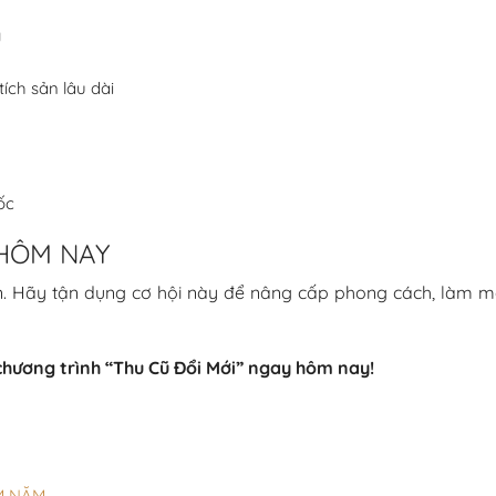
g
ích sản lâu dài
ốc
HÔM NAY
 Hãy tận dụng cơ hội này để nâng cấp phong cách, làm mới
chương trình “Thu Cũ Đổi Mới” ngay hôm nay!
M NĂM