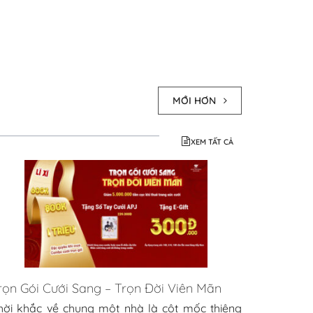
MỚI HƠN
XEM TẤT CẢ
rọn Gói Cưới Sang – Trọn Đời Viên Mãn
hời khắc về chung một nhà là cột mốc thiêng