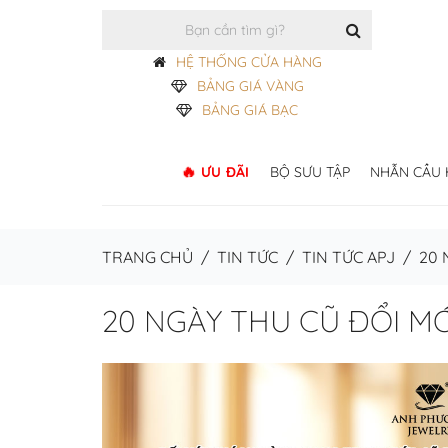
HỆ THỐNG CỬA HÀNG
BẢNG GIÁ VÀNG
BẢNG GIÁ BẠC
ƯU ĐÃI
BỘ SƯU TẬP
NHẪN CẦU
TRANG CHỦ
/
TIN TỨC
/
TIN TỨC APJ
/
20 
20 NGÀY THU CŨ ĐỔI MỚ