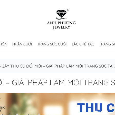
 HÔN
NHẪN CƯỚI
TRANG SỨC CƯỚI
LẮC CHẾ TÁC
TRANG S
NGÀY THU CŨ ĐỔI MỚI – GIẢI PHÁP LÀM MỚI TRANG SỨC TẠI
I – GIẢI PHÁP LÀM MỚI TRANG S