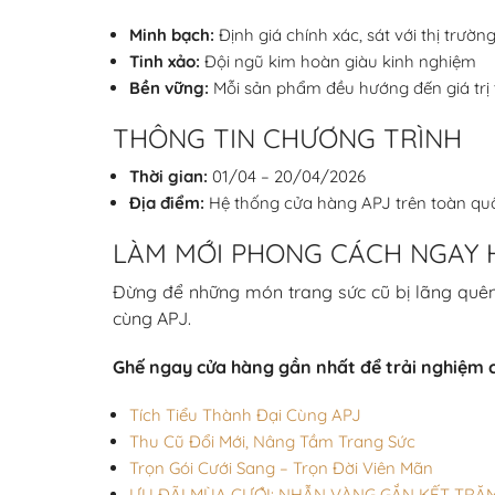
Minh bạch:
Định giá chính xác, sát với thị trườn
Tinh xảo:
Đội ngũ kim hoàn giàu kinh nghiệm
Bền vững:
Mỗi sản phẩm đều hướng đến giá trị t
THÔNG TIN CHƯƠNG TRÌNH
Thời gian:
01/04 – 20/04/2026
Địa điểm:
Hệ thống cửa hàng APJ trên toàn qu
LÀM MỚI PHONG CÁCH NGAY 
Đừng để những món trang sức cũ bị lãng quên.
cùng APJ.
Ghế ngay cửa hàng gần nhất để trải nghiệm 
Tích Tiểu Thành Đại Cùng APJ
Thu Cũ Đổi Mới, Nâng Tầm Trang Sức
Trọn Gói Cưới Sang – Trọn Đời Viên Mãn
ƯU ĐÃI MÙA CƯỚI: NHẪN VÀNG GẮN KẾT TRĂ