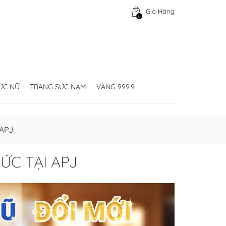
Giỏ Hàng
0
ỨC NỮ
TRANG SỨC NAM
VÀNG 999.9
 APJ
ỨC TẠI APJ