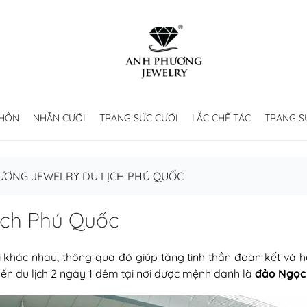
 HÔN
NHẪN CƯỚI
TRANG SỨC CƯỚI
LẮC CHẾ TÁC
TRANG S
ƯƠNG JEWELRY DU LỊCH PHÚ QUỐC
ịch Phú Quốc
 khác nhau, thông qua đó giúp tăng tinh thần đoàn kết và h
ến du lịch 2 ngày 1 đêm tại nơi được mệnh danh là
đảo Ngọc