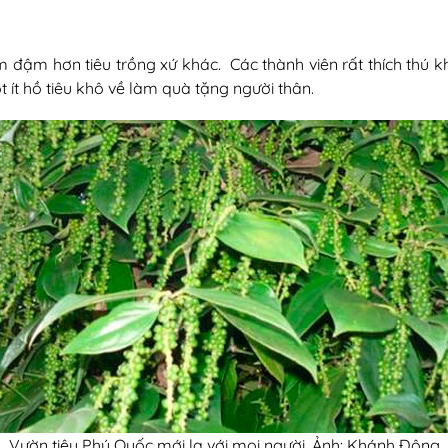
 đậm hơn tiêu trồng xứ khác. Các thành viên rất thích thú kh
 ít hồ tiêu khô về làm quà tặng người thân.
Vườn tiêu Phú Quốc mới lạ với mọi người. Ảnh: Khánh Đông