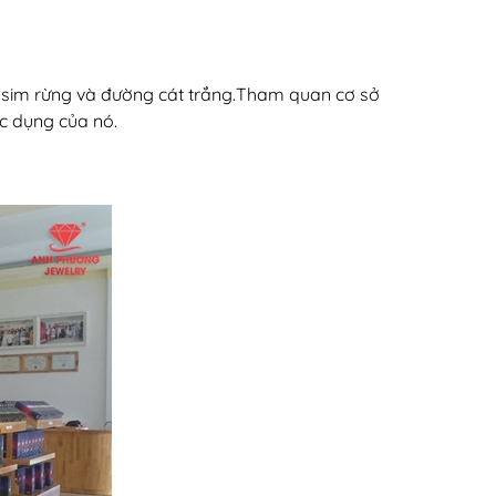
ái sim rừng và đường cát trắng.Tham quan cơ sở
ác dụng của nó.