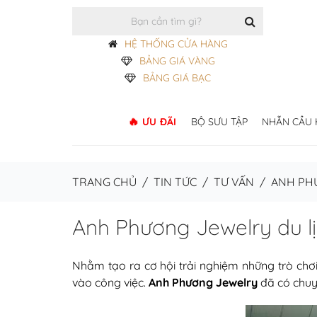
HỆ THỐNG CỬA HÀNG
BẢNG GIÁ VÀNG
BẢNG GIÁ BẠC
ƯU ĐÃI
BỘ SƯU TẬP
NHẪN CẦU
TRANG CHỦ
/
TIN TỨC
/
TƯ VẤN
/
ANH PH
Anh Phương Jewelry du l
Nhằm tạo ra cơ hội trải nghiệm những trò chơi
vào công việc.
Anh Phương Jewelry
đã có chuy