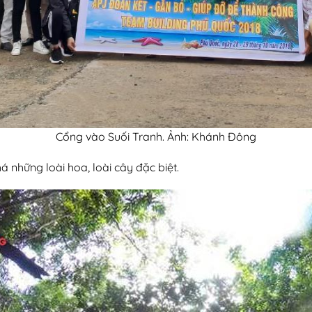
Cổng vào Suối Tranh. Ảnh: Khánh Đông
 những loài hoa, loài cây đặc biệt.