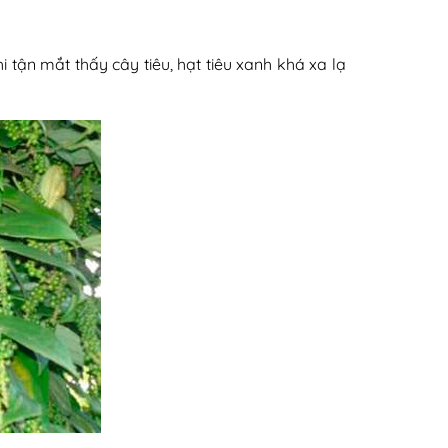
i tận mắt thấy cây tiêu, hạt tiêu xanh khá xa lạ