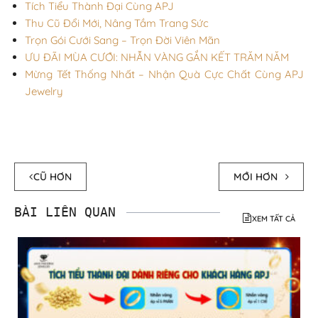
Tích Tiểu Thành Đại Cùng APJ
Thu Cũ Đổi Mới, Nâng Tầm Trang Sức
Trọn Gói Cưới Sang – Trọn Đời Viên Mãn
ƯU ĐÃI MÙA CƯỚI: NHẪN VÀNG GẮN KẾT TRĂM NĂM
Mừng Tết Thống Nhất – Nhận Quà Cực Chất Cùng APJ
Jewelry
CŨ HƠN
MỚI HƠN
BÀI LIÊN QUAN
XEM TẤT CẢ