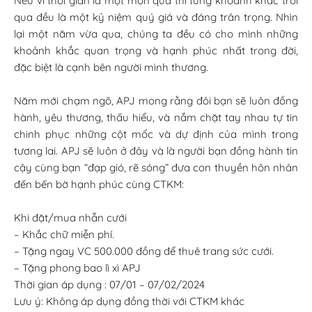
Nếu ví thời gian là một món quà thì từng khoảnh khắc trôi
qua đều là một kỷ niệm quý giá và đáng trân trọng. Nhìn
lại một năm vừa qua, chúng ta đều có cho mình những
khoảnh khắc quan trọng và hạnh phúc nhất trong đời,
đặc biệt là cạnh bên người mình thương.
Năm mới chạm ngõ, APJ mong rằng đôi bạn sẽ luôn đồng
hành, yêu thương, thấu hiểu, và nắm chặt tay nhau tự tin
chinh phục những cột mốc và dự định của mình trong
tương lai. APJ sẽ luôn ở đây và là người bạn đồng hành tin
cậy cùng bạn “đạp gió, rẽ sóng” đưa con thuyền hôn nhân
đến bến bờ hạnh phúc cùng CTKM:
Khi đặt/mua nhẫn cưới
– Khắc chữ miễn phí.
– Tặng ngay VC 500.000 đồng để thuê trang sức cưới.
– Tặng phong bao lì xì APJ
Thời gian áp dụng : 07/01 – 07/02/2024
Lưu ý: Không áp dụng đồng thời với CTKM khác