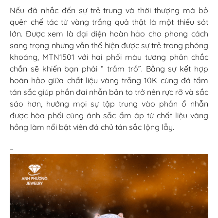
Nếu đã nhắc đến sự trẻ trung và thời thượng mà bỏ
quên chế tác từ vàng trắng quả thật là một thiếu sót
lớn. Được xem là đại diện hoàn hảo cho phong cách
sang trọng nhưng vẫn thể hiện được sự trẻ trong phóng
khoáng, MTN1501 với hai phối màu tương phản chắc
chắn sẽ khiến bạn phải “ trầm trồ”. Bằng sự kết hợp
hoàn hảo giữa chất liệu vàng trắng 10K cùng đá tấm
tán sắc giúp phần đai nhẫn bản to trở nên rực rỡ và sắc
sảo hơn, hướng mọi sự tập trung vào phần ổ nhẫn
được hòa phối cùng ánh sắc ấm áp từ chất liệu vàng
hồng làm nổi bật viên đá chủ tán sắc lộng lẫy.
–