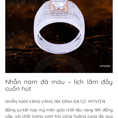
Nhẫn nam đá màu – lịch lãm đầy
cuốn hút
NHẪN NAM VÀNG VÀNG 18K ĐÍNH ĐÁ CZ- MTN1374
Bằng sự kết hợp mỹ mãn giữa chất liệu vàng 18K đẳng
cấp, với chất lượng vượt trội cộng hưởng cùng đá quý