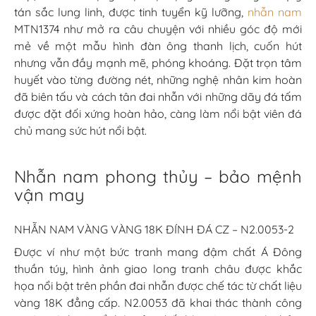
tán sắc lung linh, được tinh tuyển kỹ lưỡng,
nhẫn nam
MTN1374 như mở ra câu chuyện với nhiều góc độ mới
mẻ về một mẫu hình đàn ông thanh lịch, cuốn hút
nhưng vẫn đầy mạnh mẽ, phóng khoáng. Đặt trọn tâm
huyết vào từng đường nét, những nghệ nhân kim hoàn
đã biên tấu và cách tân đai nhẫn với những dãy đá tấm
được đặt đối xứng hoàn hảo, càng làm nổi bật viên đá
chủ mang sức hút nổi bật.
Nhẫn nam phong thủy – bảo mệnh
vận may
NHẪN NAM VÀNG VÀNG 18K ĐÍNH ĐÁ CZ – N2.0053-2
Được ví như một bức tranh mang đậm chất Á Đông
thuần túy, hình ảnh giao long tranh châu được khắc
họa nổi bật trên phần đai nhẫn được chế tác từ chất liệu
vàng 18K đẳng cấp. N2.0053 đã khai thác thành công