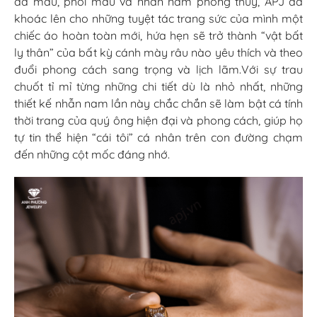
đá màu, phối màu và nhẫn nam phong thủy, APJ đã
khoác lên cho những tuyệt tác trang sức của mình một
chiếc áo hoàn toàn mới, hứa hẹn sẽ trở thành “vật bất
ly thân” của bất kỳ cánh mày râu nào yêu thích và theo
đuổi phong cách sang trọng và lịch lãm.Với sự trau
chuốt tỉ mỉ từng những chi tiết dù là nhỏ nhất, những
thiết kế nhẫn nam lần này chắc chắn sẽ làm bật cá tính
thời trang của quý ông hiện đại và phong cách, giúp họ
tự tin thể hiện “cái tôi” cá nhân trên con đường chạm
đến những cột mốc đáng nhớ.