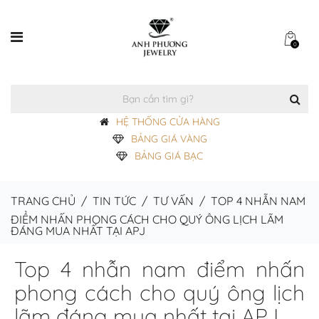
0
HỆ THỐNG CỬA HÀNG
BẢNG GIÁ VÀNG
BẢNG GIÁ BẠC
TRANG CHỦ
/
TIN TỨC
/
TƯ VẤN
/
TOP 4 NHẪN NAM
ĐIỂM NHẤN PHONG CÁCH CHO QUÝ ÔNG LỊCH LÃM
ĐÁNG MUA NHẤT TẠI APJ
Top 4 nhẫn nam điểm nhấn
phong cách cho quý ông lịch
lãm đáng mua nhất tại APJ