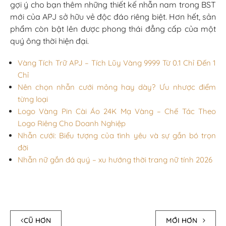
gợi ý cho bạn thêm
những thiết kế nhẫn nam trong BST
mới của APJ sở hữu vẻ độc đáo riêng biệt. Hơn hết, sản
phẩm còn bật lên được phong thái đẳng cấp của một
quý ông thời hiện đại.
Vàng Tích Trữ APJ – Tích Lũy Vàng 9999 Từ 0.1 Chỉ Đến 1
Chỉ
Nên chọn nhẫn cưới mỏng hay dày? Ưu nhược điểm
từng loại
Logo Vàng Pin Cài Áo 24K Mạ Vàng – Chế Tác Theo
Logo Riêng Cho Doanh Nghiệp
Nhẫn cưới: Biểu tượng của tình yêu và sự gắn bó trọn
đời
Nhẫn nữ gắn đá quý – xu hướng thời trang nữ tính 2026
CŨ HƠN
MỚI HƠN