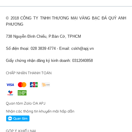
© 2018 CÔNG TY TNHH THƯƠNG MẠI VÀNG BẠC ĐÁ QUÝ ANH
PHƯƠNG
738 Nguyễn Đình Chiểu, P.Bàn Cờ, TPHCM
Số điện thoại: 028 3839 4774 - Email:
cskh@apj.vn
Giấy chứng nhận đăng ký kinh doanh: 0312040858
CHẤP NHẬN THANH TOÁN
Quan tâm Zalo OA APJ
Nhận các thông tin khuyến mãi hấp dẫn
GÓP Ý, KHIẾU NẠI