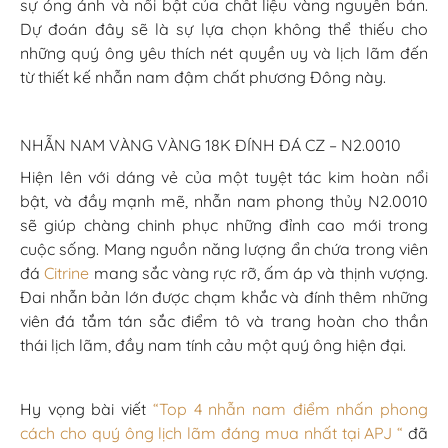
sự óng ánh và nổi bật của chất liệu vàng nguyên bản.
Dự đoán đây sẽ là sự lựa chọn không thể thiếu cho
những quý ông yêu thích nét quyền uy và lịch lãm đến
từ thiết kế nhẫn nam đậm chất phương Đông này.
NHẪN NAM VÀNG VÀNG 18K ĐÍNH ĐÁ CZ – N2.0010
Hiện lên với dáng vẻ của một tuyệt tác kim hoàn nổi
bật, và đầy mạnh mẽ, nhẫn nam phong thủy N2.0010
sẽ giúp chàng chinh phục những đỉnh cao mới trong
cuộc sống. Mang nguồn năng lượng ẩn chứa trong viên
đá
Citrine
mang sắc vàng rực rỡ, ấm áp và thịnh vượng.
Đai nhẫn bản lớn được chạm khắc và đính thêm những
viên đá tắm tán sắc điểm tô và trang hoàn cho thần
thái lịch lãm, đầy nam tính cảu một quý ông hiện đại.
Hy vọng bài viết
“Top 4 nhẫn nam điểm nhấn phong
cách cho quý ông lịch lãm đáng mua nhất tại APJ “
đã