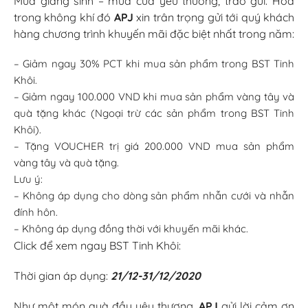
Mùa giáng sinh – mùa của yêu thương, trao gửi. Hòa
trong không khí đó
APJ
xin trân trọng gửi tới quý khách
hàng chương trình khuyến mãi đặc biệt nhất trong năm:
– Giảm ngay 30% PCT khi mua sản phẩm trong BST Tinh
Khôi.
– Giảm ngay 100.000 VND khi mua sản phẩm vàng tây và
quà tặng khác (Ngoại trừ các sản phẩm trong BST Tinh
Khôi).
– Tặng VOUCHER trị giá 200.000 VND mua sản phẩm
vàng tây và quà tặng.
Lưu ý:
– Không áp dụng cho dòng sản phẩm nhẫn cưới và nhẫn
đính hôn.
– Không áp dụng đồng thời với khuyến mãi khác.
Click để xem ngay BST Tinh Khôi:
Thời gian áp dụng:
21/12-31/12/2020
Như một món quà đầy yêu thương,
APJ
gửi lời cảm ơn