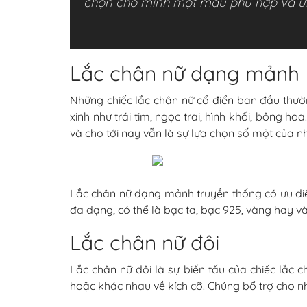
chọn cho mình một mẫu phù hợp và ưn
Lắc chân nữ dạng mảnh
Những chiếc lắc chân nữ cổ điển ban đầu thư
xinh như trái tim, ngọc trai, hình khối, bông h
và cho tới nay vẫn là sự lựa chọn số một của 
Lắc chân nữ dạng mảnh truyền thống có ưu điểm 
đa dạng, có thể là bạc ta, bạc 925, vàng hay v
Lắc chân nữ đôi
Lắc chân nữ đôi là sự biến tấu của chiếc lắc
hoặc khác nhau về kích cỡ. Chúng bổ trợ cho n