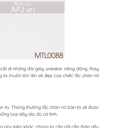
 cất đi những đôi giày sneaker năng động, thay
g ta muốn tôn lên vẻ đẹp của chiếc lắc chân nữ
ản to. Thông thường lắc chân nữ bản to sẽ được
ững loại dây da, dù cá tính.
g phụ kiện khác, chúng ta cần rất cẩn thận nếu