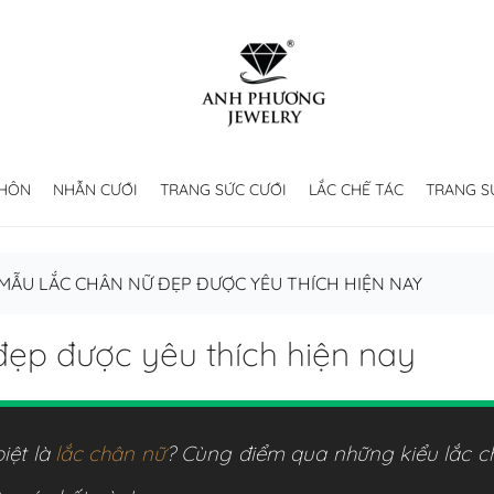
 HÔN
NHẪN CƯỚI
TRANG SỨC CƯỚI
LẮC CHẾ TÁC
TRANG S
ẪU LẮC CHÂN NỮ ĐẸP ĐƯỢC YÊU THÍCH HIỆN NAY
ẹp được yêu thích hiện nay
iệt là
lắc chân nữ
? Cùng điểm qua những kiểu lắc c