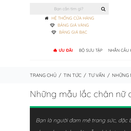
HỆ THỐNG CỬA HÀNG
BẢNG GIÁ VÀNG
BẢNG GIÁ BẠC
ƯU ĐÃI
BỘ SƯU TẬP
NHẪN CẦU
TRANG CHỦ
/
TIN TỨC
/
TƯ VẤN
/
NHỮNG M
Những mẫu lắc chân nữ đ
Bạn là người đam mê trang sức, đặc b