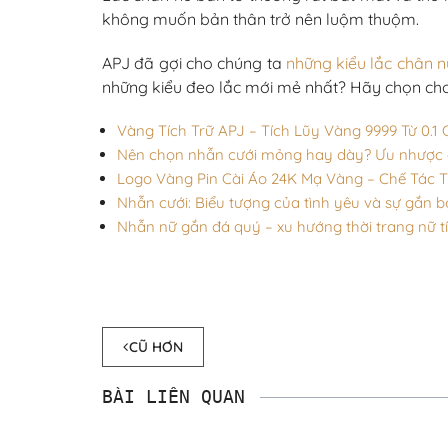
không muốn bản thân trở nên luộm thuộm.
APJ đã gợi cho chúng ta
những kiểu lắc chân n
những kiểu đeo lắc mới mẻ nhất? Hãy chọn ch
Vàng Tích Trữ APJ – Tích Lũy Vàng 9999 Từ 0.1 C
Nên chọn nhẫn cưới mỏng hay dày? Ưu nhược đ
Logo Vàng Pin Cài Áo 24K Mạ Vàng – Chế Tác 
Nhẫn cưới: Biểu tượng của tình yêu và sự gắn b
Nhẫn nữ gắn đá quý – xu hướng thời trang nữ t
CŨ HƠN
BÀI LIÊN QUAN