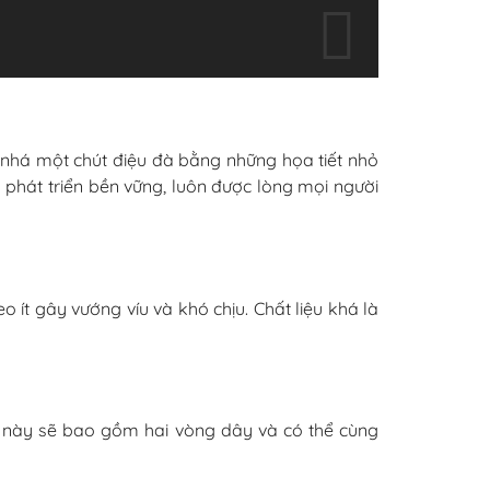
nhá một chút điệu đà bằng những họa tiết nhỏ
an phát triển bền vững, luôn được lòng mọi người
 ít gây vướng víu và khó chịu. Chất liệu khá là
ân này sẽ bao gồm hai vòng dây và có thể cùng