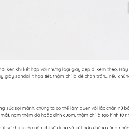
ơi kén khi kết hợp với những loại giày dép đi kèm theo. Hãy
giày sandal ít họa tiết, thậm chí là để chân trần… nếu chún
g sức sợi mảnh, chúng ta có thể làm quen với lắc chân nữ b
 mắt, nạm thêm đá hoặc đính cườm, thậm chí là tạo hình từ nh
hút sự chú ý cho nên khi sử dụng và kết hợp chúng cùng nhữn