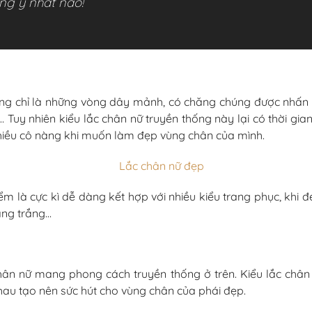
g ý nhất nào!
ờng chỉ là những vòng dây mảnh, có chăng chúng được nhấn 
oa… Tuy nhiên kiểu lắc chân nữ truyền thống này lại có thời gi
nhiều cô nàng khi muốn làm đẹp vùng chân của mình.
là cực kì dễ dàng kết hợp với nhiều kiểu trang phục, khi đeo
àng trắng…
 chân nữ mang phong cách truyền thống ở trên. Kiểu lắc ch
hau tạo nên sức hút cho vùng chân của phái đẹp.