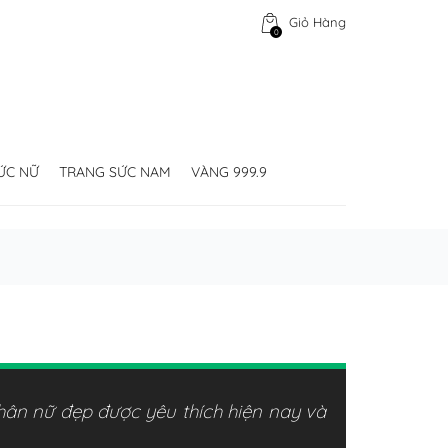
Giỏ Hàng
0
ỨC NỮ
TRANG SỨC NAM
VÀNG 999.9
hân nữ đẹp được yêu thích hiện nay và