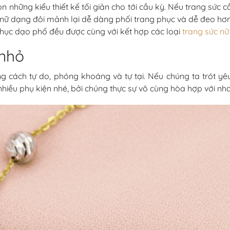
n những kiểu thiết kế tối giản cho tới cầu kỳ. Nếu trang sức cầ
n nữ dạng đôi mảnh lại dễ dàng phối trang phục và dễ đeo hơ
phục dạo phố đều được cùng với kết hợp các loại
trang sức nữ
 nhỏ
cách tự do, phóng khoáng và tự tại. Nếu chúng ta trót yê
nhiều phụ kiện nhé, bởi chúng thực sự vô cùng hòa hợp với nh