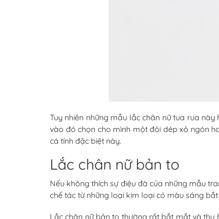
Tuy nhiên những mẫu lắc chân nữ tua rua này h
vào đó chọn cho mình một đôi dép xỏ ngón hay 
cá tính đặc biệt này.
Lắc chân nữ bản to
Nếu không thích sự điệu đà của những mẫu tran
chế tác từ những loại kim loại có màu sáng bắt
Lắc chân nữ bản to thường rất bắt mắt và thu 