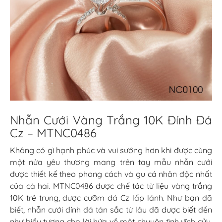
Nhẫn Cưới Vàng Trắng 10K Đính Đá
Cz – MTNC0486
Không có gì hạnh phúc và vui sướng hơn khi được cùng
một nửa yêu thương mang trên tay mẫu nhẫn cưới
được thiết kế theo phong cách và gu cá nhân độc nhất
của cả hai. MTNC0486 được chế tác từ liệu vàng trắng
10K trẻ trung, được cưỡm đá Cz lấp lánh. Như bạn đã
biết, nhẫn cưới đính đá tán sắc từ lâu đã được biết đến
như biểu tượng cho lời hứa về một chuyện tình vĩnh cửu,