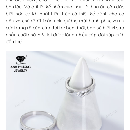
bền lâu. Và ở thiết kế nhẫn cưới này, lời hứa ấy còn đặc
biệt hơn cả khi xuất hiện trên cả thiết kế dành cho cô
dâu và chú rể. Chỉ cần nhìn gương mặt hạnh phúc và nụ
cười rạng rỡ của cặp đôi trẻ bên dưới, bạn sẽ biết vì sao
nhẫn cưới nhà APJ lại được lòng nhiều cặp đôi sắp cưới
đến thế.