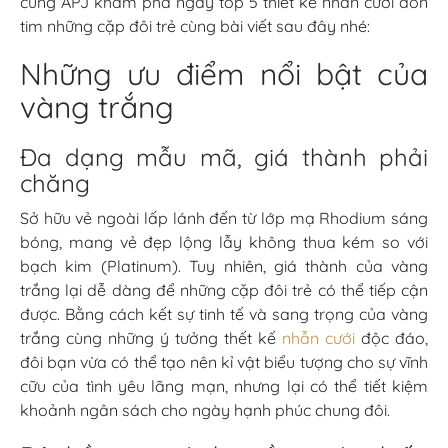
cùng APJ khám phá ngay top 5 thiết kế nhẫn cưới đốn
tim những cặp đôi trẻ cùng bài viết sau đây nhé:
Những ưu điểm nổi bật của
vàng trắng
Đa dạng mẫu mã, giá thành phải
chăng
Sở hữu vẻ ngoài lấp lánh đến từ lớp mạ
Rhodium sáng
bóng, mang vẻ đẹp lộng lẫy không thua kém so với
bạch kim (Platinum). Tuy nhiên, giá thành của vàng
trắng lại dễ dàng để những cặp đôi trẻ có thể tiếp cận
được. Bằng cách kết sự tinh tế và sang trọng của vàng
trắng cùng những ý tưởng thết kế
nhẫn cưới
độc đáo,
đôi bạn vừa có thể tạo nên kỉ vật biểu tượng cho sự vĩnh
cữu của tình yêu lãng mạn, nhưng lại có thể tiết kiệm
khoảnh ngân sách cho ngày hạnh phúc chung đôi.