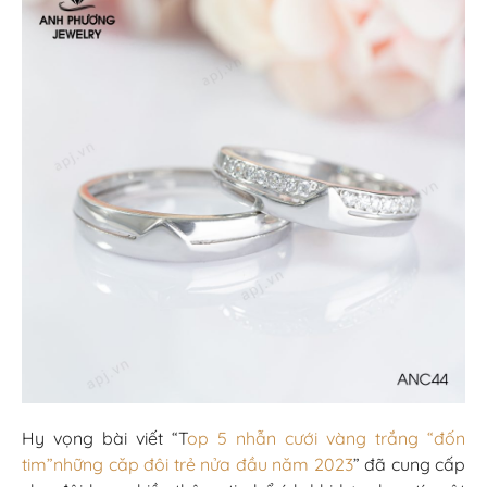
Hy vọng bài viết “T
op 5 nhẫn cưới vàng trắng “đốn
tim”những căp đôi trẻ nửa đầu năm 2023
” đã cung cấp