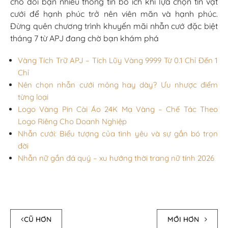
cho đôi bạn nhiều thông tin bổ ích khi lựa chọn tín vật
cưới để hạnh phúc trở nên viên mãn và hạnh phúc.
Đừng quên chương trình khuyến mãi nhẫn cướ đặc biệt
tháng 7 từ APJ đang chờ bạn khám phá
Vàng Tích Trữ APJ – Tích Lũy Vàng 9999 Từ 0.1 Chỉ Đến 1
Chỉ
Nên chọn nhẫn cưới mỏng hay dày? Ưu nhược điểm
từng loại
Logo Vàng Pin Cài Áo 24K Mạ Vàng – Chế Tác Theo
Logo Riêng Cho Doanh Nghiệp
Nhẫn cưới: Biểu tượng của tình yêu và sự gắn bó trọn
đời
Nhẫn nữ gắn đá quý – xu hướng thời trang nữ tính 2026
CŨ HƠN
MỚI HƠN