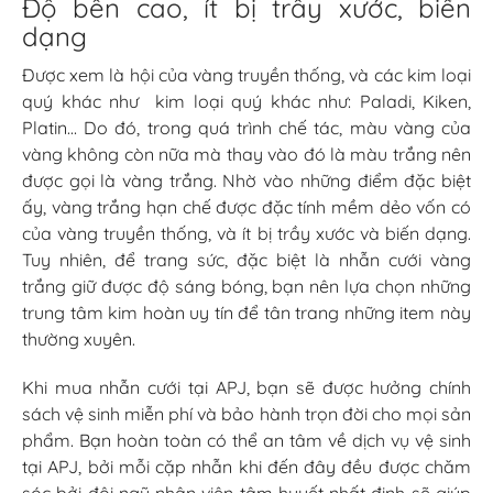
Độ bền cao, ít bị trầy xước, biến
dạng
Được xem là hội của vàng truyền thống, và các kim loại
quý khác như kim loại quý khác như: Paladi, Kiken,
Platin… Do đó, trong quá trình chế tác, màu vàng của
vàng không còn nữa mà thay vào đó là màu trắng nên
được gọi là vàng trắng. Nhờ vào những điểm đặc biệt
ấy, vàng trắng hạn chế được đặc tính mềm dẻo vốn có
của vàng truyền thống, và ít bị trầy xước và biến dạng.
Tuy nhiên, để trang sức, đặc biệt là nhẫn cưới vàng
trắng giữ được độ sáng bóng, bạn nên lựa chọn những
trung tâm kim hoàn uy tín để tân trang những item này
thường xuyên.
Khi mua nhẫn cưới tại APJ, bạn sẽ được hưởng chính
sách vệ sinh miễn phí và bảo hành trọn đời cho mọi sản
phẩm. Bạn hoàn toàn có thể an tâm về dịch vụ vệ sinh
tại APJ, bởi mỗi cặp nhẫn khi đến đây đều được chăm
sóc bởi đội ngũ nhân viên tâm huyết nhất định sẽ giúp