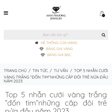
0
HỆ THỐNG CỬA HÀNG
BẢNG GIÁ VÀNG
BẢNG GIÁ BẠC
TRANG CHỦ
/
TIN TỨC
/
TƯ VẤN
/
TOP 5 NHẪN CƯỚI
VÀNG TRẮNG “ĐỐN TIM”NHỮNG CĂP ĐÔI TRẺ NỬA ĐẦU
NĂM 2023
Top 5 nhẫn cưới vàng trắng
“đốn tim”những căp đôi trẻ
nửa đầu năm 2023