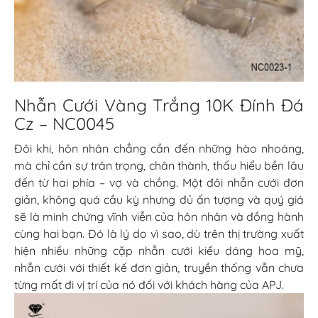
Nhẫn Cưới Vàng Trắng 10K Đính Đá
Cz – NC0045
Đôi khi, hôn nhân chẳng cần đến những hào nhoáng,
mà chỉ cần sự trân trọng, chân thành, thấu hiểu bền lâu
đến từ hai phía – vợ và chồng. Một đôi nhẫn cưới đơn
giản, không quá cầu kỳ nhưng đủ ấn tượng và quý giá
sẽ là minh chứng vĩnh viễn của hôn nhân và đồng hành
cùng hai bạn. Đó là lý do vì sao, dù trên thị trường xuất
hiện nhiều những cặp nhẫn cưới kiểu dáng hoa mỹ,
nhẫn cưới với thiết kế đơn giản, truyền thống vẫn chưa
từng mất đi vị trí của nó đối với khách hàng của APJ.