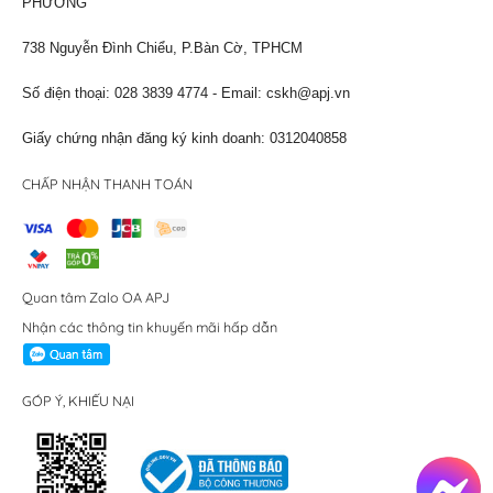
PHƯƠNG
738 Nguyễn Đình Chiểu, P.Bàn Cờ, TPHCM
Số điện thoại: 028 3839 4774 - Email:
cskh@apj.vn
Giấy chứng nhận đăng ký kinh doanh: 0312040858
CHẤP NHẬN THANH TOÁN
Quan tâm Zalo OA APJ
Nhận các thông tin khuyến mãi hấp dẫn
GÓP Ý, KHIẾU NẠI