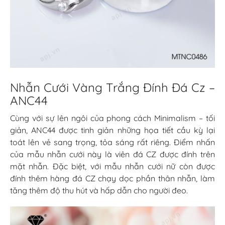
Nhẫn Cưới Vàng Trắng Đính Đá Cz –
ANC44
Cùng với sự lên ngôi của phong cách Minimalism – tối
giản, ANC44 được tinh giản những họa tiết cầu kỳ lại
toát lên vẻ sang trọng, tỏa sáng rất riêng. Điểm nhấn
của mẫu nhẫn cưới này là viên đá CZ được đính trên
mặt nhẫn. Đặc biệt, với mẫu nhẫn cưới nữ còn được
đính thêm hàng đá CZ chạy dọc phần thân nhẫn, làm
tăng thêm độ thu hút và hấp dẫn cho người đeo.