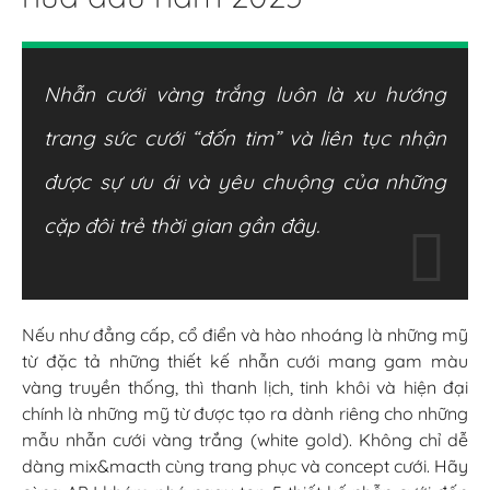
Nhẫn cưới vàng trắng luôn là xu hướng
trang sức cưới “đốn tim” và liên tục nhận
được sự ưu ái và yêu chuộng của những
cặp đôi trẻ thời gian gần đây.
Nếu như đẳng cấp, cổ điển và hào nhoáng là những mỹ
từ đặc tả những thiết kế nhẫn cưới mang gam màu
vàng truyền thống, thì thanh lịch, tinh khôi và hiện đại
chính là những mỹ từ được tạo ra dành riêng cho những
mẫu nhẫn cưới vàng trắng (white gold). Không chỉ dễ
dàng mix&macth cùng trang phục và concept cưới. Hãy