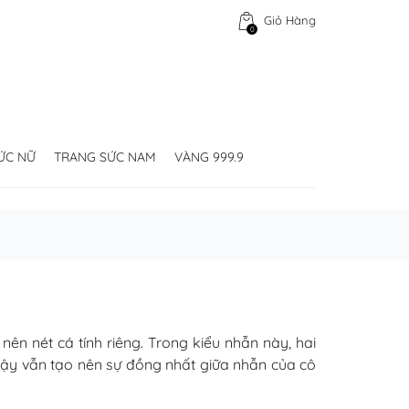
Giỏ Hàng
0
ỨC NỮ
TRANG SỨC NAM
VÀNG 999.9
ên nét cá tính riêng. Trong kiểu nhẫn này, hai
 vậy vẫn tạo nên sự đồng nhất giữa nhẫn của cô