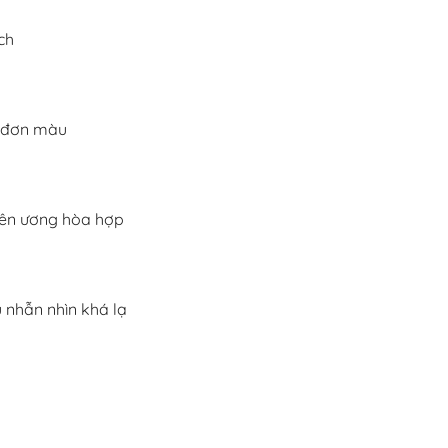
ch
i đơn màu
uyên ương hòa hợp
u nhẫn nhìn khá lạ