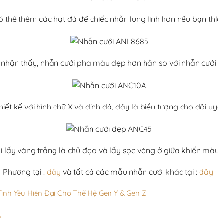
ó thể thêm các hạt đá để chiếc nhẫn lung linh hơn nếu bạn thí
nhận thấy, nhẫn cưới pha màu đẹp hơn hẳn so với nhẫn cướ
iết kế với hình chữ X và đính đá, đây là biểu tượng cho đôi 
lại lấy vàng trắng là chủ đạo và lấy sọc vàng ở giữa khiến mà
 Phương tại :
đây
và tất cả các mẫu nhẫn cưới khác tại :
đây
ình Yêu Hiện Đại Cho Thế Hệ Gen Y & Gen Z
n