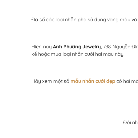
Đa số các loại nhẫn pha sử dụng vàng màu và v
Hiện nay
Anh Phương Jewelry
, 738 Nguyễn Đìn
kế hoặc mua loại nhẫn cưới hai màu này.
Hãy xem một số
mẫu nhẫn cưới đẹp
có hai mà
Đôi nh