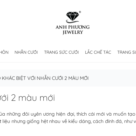
 HÔN
NHẪN CƯỚI
TRANG SỨC CƯỚI
LẮC CHẾ TÁC
TRANG S
 KHÁC BIỆT VỚI NHẪN CƯỚI 2 MÀU MỚI
ưới 2 màu mới
a những đôi uyên ương hiện đại, thích cái mới và muốn tạo n
 liệu nhưng giống hệt nhau về kiểu dáng, cách đính đá, như