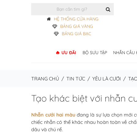
HỆ THỐNG CỬA HÀNG
BẢNG GIÁ VÀNG
BẢNG GIÁ BẠC
ƯU ĐÃI
BỘ SƯU TẬP
NHẪN CẦU
TRANG CHỦ
/
TIN TỨC
/
YÊU LÀ CƯỚI
/
TẠO
Tạo khác biệt với nhẫn c
Nhẫn cưới hai màu
đang là sự lựa chọn mới củ
chiếc nhẫn có thể khác nhau hoàn toàn về chất
dâu và chú rể.