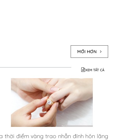
MỚI HƠN
XEM TẤT CẢ
a thời điểm vàng trao nhẫn đính hôn lãng