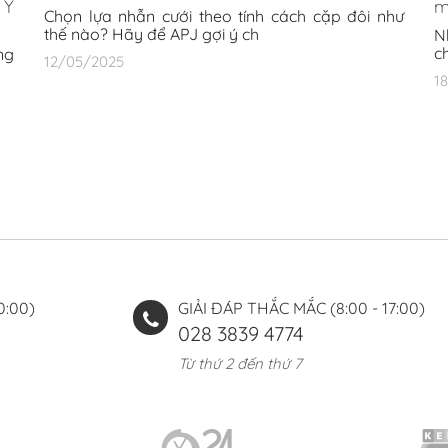
 Y
m
Chọn lựa nhẫn cưới theo tính cách cặp đôi như
thế nào? Hãy để APJ gợi ý ch
N
c
ng
12/05/2025
1
0:00)
GIẢI ĐÁP THẮC MẮC (8:00 - 17:00)
028 3839 4774
Từ thứ 2 đến thứ 7