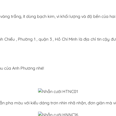
àng trắng, ít dùng bạch kim, vì khối lượng và độ bền của ha
h Chiểu , Phường 1 , quận 3 , Hồ Chí Minh là địa chỉ tin cậy đ
u của Anh Phương nhé!
ẫn pha màu với kiểu dáng trơn nhìn nhã nhặn, đơn giản mà 