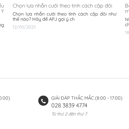
ểu
Chọn lựa nhẫn cưới theo tính cách cặp đôi
B
 Y
m
Chọn lựa nhẫn cưới theo tính cách cặp đôi như
thế nào? Hãy để APJ gợi ý ch
N
c
ng
12/05/2025
1
0:00)
GIẢI ĐÁP THẮC MẮC (8:00 - 17:00)
028 3839 4774
Từ thứ 2 đến thứ 7