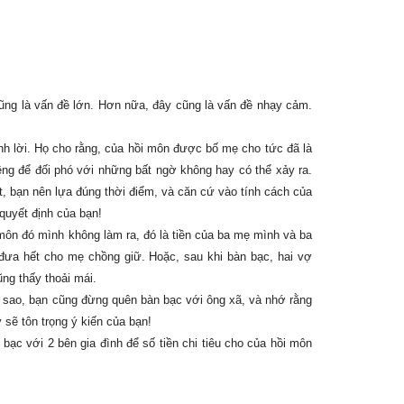
cũng là vấn đề lớn. Hơn nữa, đây cũng là vấn đề nhạy cảm.
nh lời. Họ cho rằng, của hồi môn được bố mẹ cho tức đã là
êng để đối phó với những bất ngờ không hay có thể xảy ra.
t, bạn nên lựa đúng thời điểm, và căn cứ vào tính cách của
quyết định của bạn!
 môn đó mình không làm ra, đó là tiền của ba mẹ mình và ba
 đưa hết cho mẹ chồng giữ. Hoặc, sau khi bàn bạc, hai vợ
ũng thấy thoải mái.
ra sao, bạn cũng đừng quên bàn bạc với ông xã, và nhớ rằng
 sẽ tôn trọng ý kiến của bạn!
ạc với 2 bên gia đình để số tiền chi tiêu cho của hồi môn