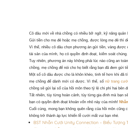
Cô dâu mới về nhà chồng có nhiều bỡ ngỡ, kỹ năng quản lý
Gửi tiền cho mẹ đẻ hoặc mẹ chồng, được lòng mẹ đẻ thì dễ
Vì thế, nhiều cô dâu chọn phương án gửi tiền, vàng được 
tài sản của mình, họ có quyền định đoạt, kiểm soát chúng
Tuy nhiên, phương án này không phải lúc nào cũng an toàn,
chồng, mẹ chồng để nói cho họ biết rằng bạn đã đem gửi ti
Một số cô dâu được cho là khôn khéo, tinh tế hơn khi đã t
mẹ chồng để dành mới có được. Vì thế, số
nữ trang cướ
chồng sẽ gửi lại số của hồi môn theo tỷ lệ chi phí hai bên
Tất nhiên, tùy từng hoàn cảnh, tùy từng gia đình mà bạn s
bạn có quyền định đoạt khoản vốn nhỏ này của mình!
Nhẫn
Cuối cùng, mong bạn không quên rằng của hồi môn cũng chỉ
không trở thành áp lực khiến lễ cưới mất vui bạn nhé.
BST Nhẫn Cưới Unity Connection – Biểu Tượng T