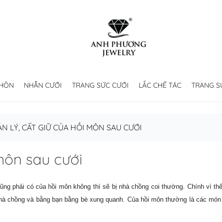
 HÔN
NHẪN CƯỚI
TRANG SỨC CƯỚI
LẮC CHẾ TÁC
TRANG S
N LÝ, CẤT GIỮ CỦA HỒI MÔN SAU CƯỚI
môn sau cưới
ng phải có của hồi môn không thì sẽ bị nhà chồng coi thường. Chính vì thế
nhà chồng và bằng bạn bằng bè xung quanh. Của hồi môn thường là các mó