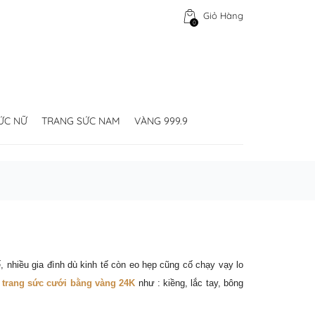
Giỏ Hàng
0
ỨC NỮ
TRANG SỨC NAM
VÀNG 999.9
, nhiều gia đình dù kinh tế còn eo hẹp cũng cố chạy vạy lo
n
trang sức cưới bằng vàng 24K
như : kiềng, lắc tay, bông