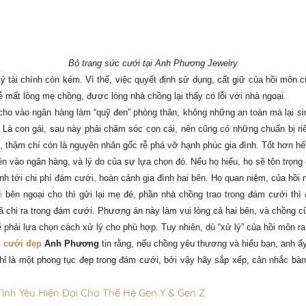
Bộ trang sức cưới tại Anh Phương Jewelry
 tài chính còn kém. Vì thế, việc quyết định sử dụng, cất giữ của hồi môn 
 mất lòng mẹ chồng, được lòng nhà chồng lại thấy có lỗi với nhà ngoại.
cho vào ngân hàng làm “quỹ đen” phòng thân, không những an toàn mà lại si
. Là con gái, sau này phải chăm sóc con cái, nên cũng có những chuẩn bị ri
 thậm chí còn là nguyên nhân gốc rễ phá vỡ hạnh phúc gia đình. Tốt hơn hế
ền vào ngân hàng, và lý do của sự lựa chọn đó. Nếu họ hiểu, họ sẽ tôn trọng 
ính tới chi phí đám cưới, hoàn cảnh gia đình hai bên. Họ quan niệm, của hồi
i
bên ngoại cho thì gửi lại mẹ đẻ, phần nhà chồng trao trong đám cưới thì
 đã chi ra trong đám cưới. Phương án này làm vui lòng cả hai bên, và chồng c
ẽ phải lựa chọn cách xử lý cho phù hợp. Tuy nhiên, dù “xử lý” của hồi môn 
 cưới đẹp
Anh Phương
tin rằng, nếu chồng yêu thương và hiểu bạn, anh ấy
 là một phong tục đẹp trong đám cưới, bởi vậy hãy sắp xếp, cân nhắc bàn b
ình Yêu Hiện Đại Cho Thế Hệ Gen Y & Gen Z