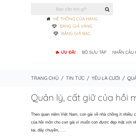
HỆ THỐNG CỬA HÀNG
BẢNG GIÁ VÀNG
BẢNG GIÁ BẠC
ƯU ĐÃI
BỘ SƯU TẬP
NHẪN CẦU
TRANG CHỦ
/
TIN TỨC
/
YÊU LÀ CƯỚI
/
QUẢ
Quản lý, cất giữ của hồi 
Theo quan niệm Việt Nam, con gái về nhà chồng ít nhiều cũ
của hồi môn cho con gái vì muốn con được đẹp mặt với 
tai, dây chuyền, ….