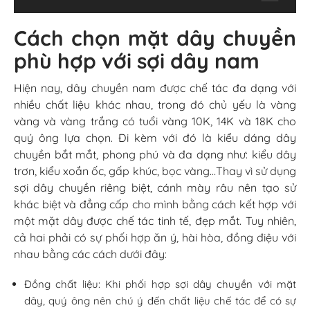
Cách chọn mặt dây chuyền
phù hợp với sợi dây nam
Hiện nay, dây chuyền nam được chế tác đa dạng với
nhiều chất liệu khác nhau, trong đó chủ yếu là vàng
vàng và vàng trắng có tuổi vàng 10K, 14K và 18K cho
quý ông lựa chọn. Đi kèm với đó là kiểu dáng dây
chuyền bắt mắt, phong phú và đa dạng như: kiểu dây
trơn, kiểu xoắn ốc, gấp khúc, bọc vàng…Thay vì sử dụng
sợi dây chuyền riêng biệt, cánh mày râu nên tạo sử
khác biệt và đẳng cấp cho mình bằng cách kết hợp với
một mặt dây được chế tác tinh tế, đẹp mắt. Tuy nhiên,
cả hai phải có sự phối hợp ăn ý, hài hòa, đồng điệu với
nhau bằng các cách dưới đây:
Đồng chất liệu: Khi phối hợp sợi dây chuyền với mặt
dây, quý ông nên chú ý đến chất liệu chế tác để có sự