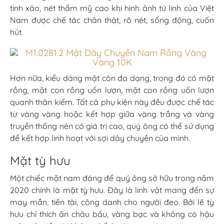
tinh xảo, nét thẩm mỹ cao khi hình ảnh tứ linh của Việt
Nam được chế tác chân thật, rõ nét, sống động, cuốn
hút.
Hơn nữa, kiểu dáng mặt còn đa dạng, trong đó có mặt
rồng, mặt con rồng uốn lượn, mặt con rồng uốn lượn
quanh thân kiếm. Tất cả phụ kiện này đều được chế tác
từ vàng vàng hoặc kết hợp giữa vàng trắng và vàng
truyền thống nên có giá trị cao, quý ông có thể sử dụng
để kết hợp linh hoạt với sợi dây chuyền của mình.
Mặt tỳ hưu
Một chiếc mặt nam đáng để quý ông sở hữu trong năm
2020 chính là mặt tỳ hưu. Đây là linh vật mang đến sự
may mắn, tiền tài, công danh cho người đeo. Bởi lẽ tỳ
hưu chỉ thích ăn châu bấu, vàng bạc và không có hậu