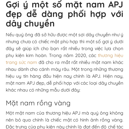
Gợi ý một số mặt nam APJ
đẹp dễ dàng phối hợp với
dây chuyền
Nếu quý ông đã sở hữu được một sợi dây chuyền như ý
nhưng chưa có chiếc mặt phù hợp thì một số gợi ý dưới
đây sẽ giúp ích cho bạn rất nhiều trong việc lựa chọn
phụ kiện kim hoàn. Trong năm 2020, các
thương hiệu
trang sức nam
đã cho ra mắt rất nhiều mặt nam khác
nhau dành cho cánh mày râu. Một trong những thương
hiệu uy tín hàng đầu hiện nay chính là APJ. Hiện nay,
mặt nam APJ đẹp, dễ phối hợp với các loại dây chuyền
khác nhau có những mẫu dưới đây:
Mặt nam rồng vàng
Một mặt nam của thương hiệu APJ mà quý ông không
nên bỏ qua chính là chiếc mặt có hình ảnh rồng vàng.
Đặc trưng của phụ kiện này chính là đạt đến độ chế tác