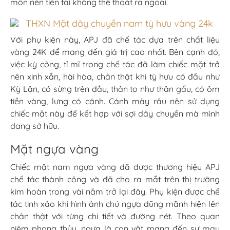
môn nên tiền tài không thể thoát ra ngoài.
Với phụ kiện này, APJ đã chế tác dựa trên chất liệu
vàng 24K để mang đến giá trị cao nhất. Bên cạnh đó,
việc kỳ công, tỉ mĩ trong chế tác đã làm chiếc mặt trở
nên xinh xắn, hài hòa, chân thật khi tỳ hưu có đầu như
Kỳ Lân, có sừng trên đầu, thân to như thân gấu, có ôm
tiền vàng, lưng có cánh. Cánh mày râu nên sử dụng
chiếc mặt này để kết hợp với sợi dây chuyền mà mình
đang sở hữu.
Mặt ngựa vàng
Chiếc mặt nam ngựa vàng đã được thương hiệu APJ
chế tác thành công và đã cho ra mắt trên thị trường
kim hoàn trong vài năm trở lại đây. Phụ kiện được chế
tác tinh xảo khi hình ảnh chú ngựa dũng mãnh hiện lên
chân thật với từng chi tiết và đường nét. Theo quan
niệm phong thủy, ngựa là con vật mang đến sự may