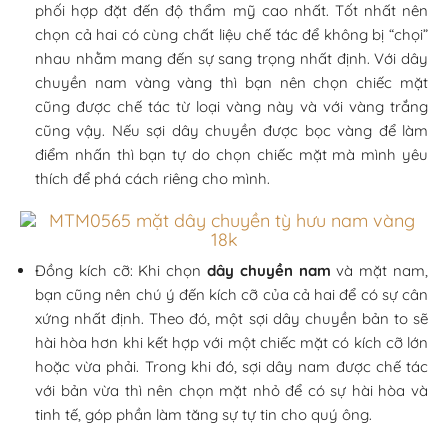
phối hợp đặt đến độ thẩm mỹ cao nhất. Tốt nhất nên
chọn cả hai có cùng chất liệu chế tác để không bị “chọi”
nhau nhằm mang đến sự sang trọng nhất định. Với dây
chuyền nam vàng vàng thì bạn nên chọn chiếc mặt
cũng được chế tác từ loại vàng này và với vàng trắng
cũng vậy. Nếu sợi dây chuyền được bọc vàng để làm
điểm nhấn thì bạn tự do chọn chiếc mặt mà mình yêu
thích để phá cách riêng cho mình.
Đồng kích cỡ: Khi chọn
dây chuyền nam
và mặt nam,
bạn cũng nên chú ý đến kích cỡ của cả hai để có sự cân
xứng nhất định. Theo đó, một sợi dây chuyền bản to sẽ
hài hòa hơn khi kết hợp với một chiếc mặt có kích cỡ lớn
hoặc vừa phải. Trong khi đó, sợi dây nam được chế tác
với bản vừa thì nên chọn mặt nhỏ để có sự hài hòa và
tinh tế, góp phần làm tăng sự tự tin cho quý ông.