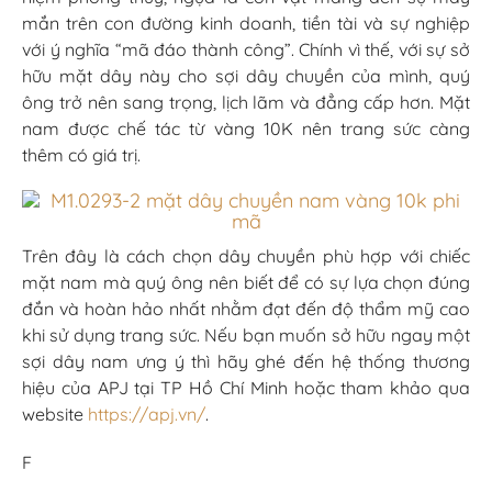
mắn trên con đường kinh doanh, tiền tài và sự nghiệp
với ý nghĩa “mã đáo thành công”. Chính vì thế, với sự sở
hữu mặt dây này cho sợi dây chuyền của mình, quý
ông trở nên sang trọng, lịch lãm và đẳng cấp hơn. Mặt
nam được chế tác từ vàng 10K nên trang sức càng
thêm có giá trị.
Trên đây là cách chọn dây chuyền phù hợp với chiếc
mặt nam mà quý ông nên biết để có sự lựa chọn đúng
đắn và hoàn hảo nhất nhằm đạt đến độ thẩm mỹ cao
khi sử dụng trang sức. Nếu bạn muốn sở hữu ngay một
sợi dây nam ưng ý thì hãy ghé đến hệ thống thương
hiệu của APJ tại TP Hồ Chí Minh hoặc tham khảo qua
website
https://apj.vn/
.
F