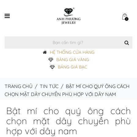
0
HỆ THỐNG CỬA HÀNG
BẢNG GIÁ VÀNG
BẢNG GIÁ BẠC
TRANG CHỦ
/
TIN TỨC
/
BẬT MÍ CHO QUÝ ÔNG CÁCH
CHỌN MẶT DÂY CHUYỀN PHÙ HỢP VỚI DÂY NAM
Bật mí cho quý ông cách
chọn mặt dây chuyền phù
hợp với dây nam