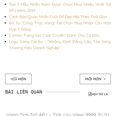
Top 5 Mẫu Nhẫn Nam Được Chọn Mua Nhiều Nhất Tại
APJ Năm 2024
Cách Bảo Quản Nhẫn Cưới Để Đẹp Mãi Theo Thời Gian
Bỏ Túi “Công Thức Vàng” Để Chọn Mua Nhẫn Cầu Hôn
Hợp Ý Nàng
Combo Trang Sức Cưới “Chuẩn” Dành Cho Cô Dâu
Logo Vàng Cài Áo – “Khẳng Định Đẳng Cấp, Tỏa Sáng
Thương Hiệu Doanh Nghiệp”
CŨ HƠN
MỚI HƠN
BÀI LIÊN QUAN
XEM TẤT CẢ
Vàng Tích Trữ APJ – Tích Lũy Vàng 9999 Từ 0.1