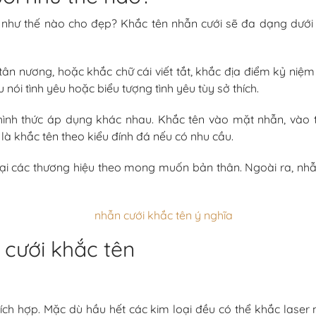
như thế nào cho đẹp? Khắc tên nhẫn cưới sẽ đa dạng dưới n
tân nương, hoặc khắc chữ cái viết tắt, khắc địa điểm kỷ niệ
ói tình yêu hoặc biểu tượng tình yêu tùy sở thích.
u hình thức áp dụng khác nhau. Khắc tên vào mặt nhẫn, vào
là khắc tên theo kiểu đính đá nếu có nhu cầu.
ại các thương hiệu theo mong muốn bản thân. Ngoài ra, nhẫn 
 cưới khắc tên
hích hợp. Mặc dù hầu hết các kim loại đều có thể khắc lase