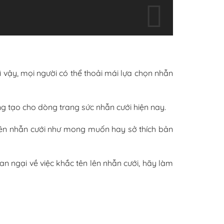
 vậy, mọi người có thể thoải mái lựa chọn nhẫn
ng tạo cho dòng trang sức nhẫn cưới hiện nay.
 lên nhẫn cưới như mong muốn hay sở thích bản
an ngại về việc khắc tên lên nhẫn cưới, hãy làm