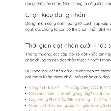
dung khắc lên nhẫn. Nếu chúng ta có ý định kh
Chọn kiểu dáng nhẫn
Dáng nhẫn cũng ảnh hưởng tới cách sắp xếp c
cạnh đó, chúng ta còn có thể chọn nhẫn đính k
Thời gian đặt nhẫn cưới khắc 
Thông thường, các cặp đôi sẽ đặt khắc tên ng
chắn chúng ta nên đặt nhẫn trước ít nhất 1 tháng
Hy vọng bài viết trên đã giúp các bạn có thêm 
phí, tham khảo thêm nhiều mẫu nhẫn cưới đẹp
Vàng Tích Trữ APJ – Tích Lũy Vàng 9999 Từ 0.1 C
Nên chọn nhẫn cưới mỏng hay dày? Ưu nhược đ
Logo Vàng Pin Cài Áo 24K Mạ Vàng – Chế Tác 
Nhẫn cưới: Biểu tượng của tình yêu và sự gắn b