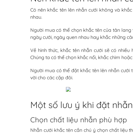
Có nên khắc tên lên nhẫn cưới không và khắc 
nhau.
Người mua có thể chọn khắc tên của tân lang 
ngày cưới, ngày quen nhau hay khắc những câu n
Về hình thức, khắc tên nhẫn cưới sẽ có nhiề
Chúng ta có thể chọn khắc nổi, khắc chìm hoặc 
Người mua có thể đặt khắc tên lên nhẫn cưới t
vời cho các cặp đôi.
Một số lưu ý khi đặt nhẫn
Chọn chất liệu nhẫn phù hợp
Nhẫn cưới khắc tên cần chú ý chọn chất liệu t