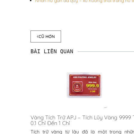
Nhẫn nữ gắn đá quý – xu hướng thời trang nữ t
CŨ HƠN
BÀI LIÊN QUAN
Vàng Tích Trữ APJ – Tích Lũy Vàng 9999 
0.1 Chỉ Đến 1 Chỉ
Tích trữ vàng từ lâu đã là một trong nhữ