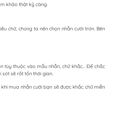
am khảo thật kỹ càng.
u chữ, chúng ta nên chọn nhẫn cưới trơn. Bên
còn tùy thuộc vào mẫu nhẫn, chữ khắc… Để chắc
sót sẽ rất tốn thời gian.
PJ khi mua nhẫn cưới bạn sẽ được khắc chữ miễn