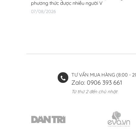
phương thức được nhiều người V
07/08/2026
TƯ VẤN MUA HÀNG (8:00 - 2
Zalo: 0906 393 661
Từ thứ 2 đến chủ nhật