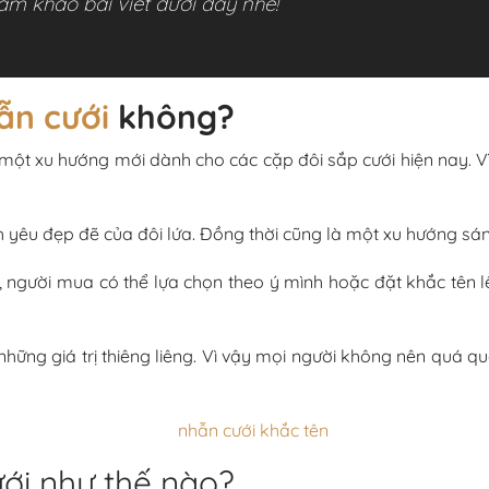
m khảo bài viết dưới đây nhé!
ẫn cưới
không?
ột xu hướng mới dành cho các cặp đôi sắp cưới hiện nay. Vì
nh yêu đẹp đẽ của đôi lứa. Đồng thời cũng là một xu hướng sá
u, người mua có thể lựa chọn theo ý mình hoặc đặt khắc tên
hững giá trị thiêng liêng. Vì vậy mọi người không nên quá qu
ới như thế nào?