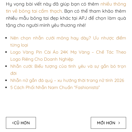
Hy vọng bài viết này đã giúp bạn có thêm
nhiều thông
tin về bông tai cẩm thạch
. Bạn có thể tham khảo thêm
nhiều mẫu bông tai đẹp khác tại APJ để chọn làm quà
tặng cho người mình yêu thương nhé!
Nên chọn nhẫn cưới mỏng hay dày? Ưu nhược điểm
từng loại
Logo Vàng Pin Cài Áo 24K Mạ Vàng – Chế Tác Theo
Logo Riêng Cho Doanh Nghiệp
Nhẫn cưới: Biểu tượng của tình yêu và sự gắn bó trọn
đời
Nhẫn nữ gắn đá quý – xu hướng thời trang nữ tính 2026
5 Cách Phối Nhẫn Nam Chuẩn “Fashionista”
CŨ HƠN
MỚI HƠN