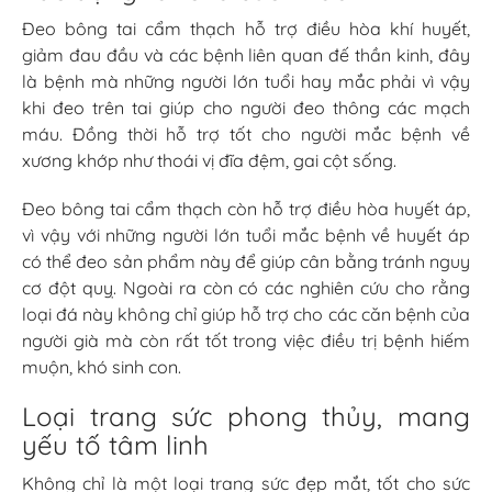
Đeo bông tai cẩm thạch hỗ trợ điều hòa khí huyết,
giảm đau đầu và các bệnh liên quan đế thần kinh, đây
là bệnh mà những người lớn tuổi hay mắc phải vì vậy
khi đeo trên tai giúp cho người đeo thông các mạch
máu. Đồng thời hỗ trợ tốt cho người mắc bệnh về
xương khớp như thoái vị đĩa đệm, gai cột sống.
Đeo bông tai cẩm thạch còn hỗ trợ điều hòa huyết áp,
vì vậy với những người lớn tuổi mắc bệnh về huyết áp
có thể đeo sản phẩm này để giúp cân bằng tránh nguy
cơ đột quỵ. Ngoài ra còn có các nghiên cứu cho rằng
loại đá này không chỉ giúp hỗ trợ cho các căn bệnh của
người già mà còn rất tốt trong việc điều trị bệnh hiếm
muộn, khó sinh con.
Loại trang sức phong thủy, mang
yếu tố tâm linh
Không chỉ là một loại trang sức đẹp mắt, tốt cho sức