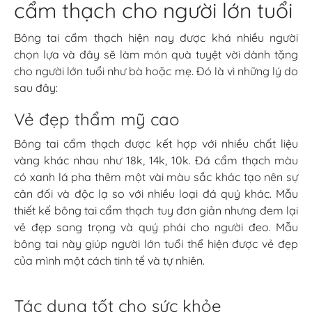
cẩm thạch cho người lớn tuổi
Bông tai cẩm thạch hiện nay được khá nhiều người
chọn lựa và đây sẽ làm món quà tuyệt vời dành tặng
cho người lớn tuổi như bà hoặc mẹ. Đó là vì những lý do
sau đây:
Vẻ đẹp thẩm mỹ cao
Bông tai cẩm thạch được kết hợp với nhiều chất liệu
vàng khác nhau như 18k, 14k, 10k. Đá cẩm thạch màu
có xanh lá pha thêm một vài màu sắc khác tạo nên sự
cân đối và độc lạ so với nhiều loại đá quý khác. Mẫu
thiết kế bông tai cẩm thạch tuy đơn giản nhưng đem lại
vẻ đẹp sang trọng và quý phái cho người đeo. Mẫu
bông tai này giúp người lớn tuổi thể hiện được vẻ đẹp
của mình một cách tinh tế và tự nhiên.
Tác dụng tốt cho sức khỏe