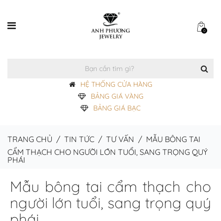
0
HỆ THỐNG CỬA HÀNG
BẢNG GIÁ VÀNG
BẢNG GIÁ BẠC
TRANG CHỦ
/
TIN TỨC
/
TƯ VẤN
/
MẪU BÔNG TAI
CẨM THẠCH CHO NGƯỜI LỚN TUỔI, SANG TRỌNG QUÝ
PHÁI
Mẫu bông tai cẩm thạch cho
người lớn tuổi, sang trọng quý
phái