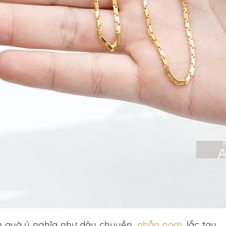
 quà ý nghĩa như dây chuyền,
nhẫn nam
, lắc tay