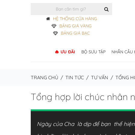
HỆ THỐNG CỬA HÀNG
BẢNG GIÁ VÀNG
BẢNG GIÁ BẠC
ƯU ĐÃI
BỘ SƯU TẬP
NHẪN CẦU
TRANG CHỦ
/
TIN TỨC
/
TƯ VẤN
/
TỔNG H
Tổng hợp lời chúc nhân 
Ngày của Cha là dịp để bạn thể hiện 