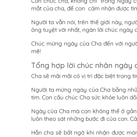
Con chúc cha, không chỉ trong Ngày củ
mắt của cha, để con cảm nhận được tình
Người ta vẫn nói, trên thế giới này, n
ông tuyệt vời nhất, ngàn lời chúc ngày
Chúc mừng ngày của Cha đến với người
mẽ!
Tổng hợp lời chúc nhân ngày 
Cha sẽ mãi mãi có vị trí đặc biệt trong
Người ta mừng ngày của Cha bằng những
tim. Con cầu chúc Cha sức khỏe luôn dồ
Ngày của Cha mà con không thể ở gần để
luôn theo sát những bước đi của con. 
Hẳn cha sẽ bất ngờ khi nhận được món