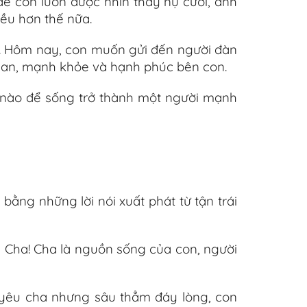
ể con luôn được nhìn thấy nụ cười, ánh
ều hơn thế nữa.
ha. Hôm nay, con muốn gửi đến người đàn
nh an, mạnh khỏe và hạnh phúc bên con.
 nào để sống trở thành một người mạnh
ng những lời nói xuất phát từ tận trái
i Cha! Cha là nguồn sống của con, người
 yêu cha nhưng sâu thẳm đáy lòng, con