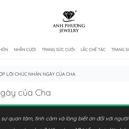
 HÔN
NHẪN CƯỚI
TRANG SỨC CƯỚI
LẮC CHẾ TÁC
TRANG S
ỢP LỜI CHÚC NHÂN NGÀY CỦA CHA
ngày của Cha
sự quan tâm, tình cảm và lòng biết ơn đối với ngườ