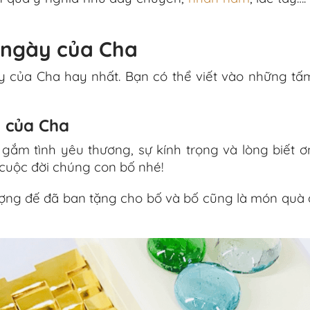
 ngày của Cha
y của Cha hay nhất. Bạn có thể viết vào những tấ
y của Cha
 gắm tình yêu thương, sự kính trọng và lòng biết
cuộc đời chúng con bố nhé!
ợng đế đã ban tặng cho bố và bố cũng là món quà