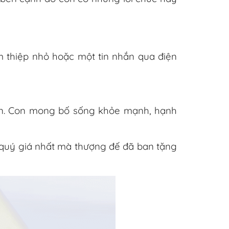
m thiệp nhỏ hoặc một tin nhắn qua điện
 ơn. Con mong bố sống khỏe mạnh, hạnh
 quý giá nhất mà thượng đế đã ban tặng