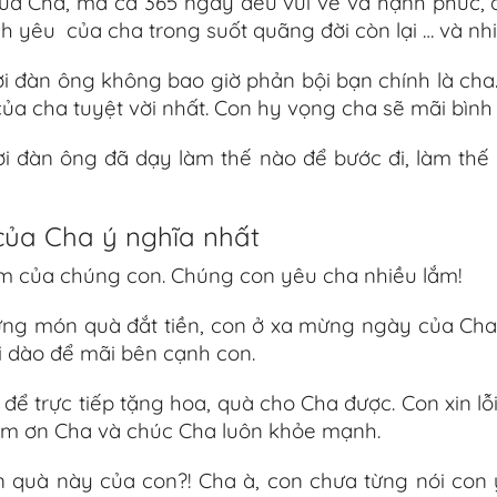
a Cha, mà cả 365 ngày đều vui vẻ và hạnh phúc, đ
 yêu của cha trong suốt quãng đời còn lại … và nhi
gười đàn ông không bao giờ phản bội bạn chính là c
 của cha tuyệt vời nhất. Con hy vọng cha sẽ mãi bì
 đàn ông đã dạy làm thế nào để bước đi, làm thế
của Cha ý nghĩa nhất
 tim của chúng con. Chúng con yêu cha nhiều lắm!
 món quà đắt tiền, con ở xa mừng ngày của Cha bằ
i dào để mãi bên cạnh con.
 trực tiếp tặng hoa, quà cho Cha được. Con xin lỗ
Cảm ơn Cha và chúc Cha luôn khỏe mạnh.
 quà này của con?! Cha à, con chưa từng nói con