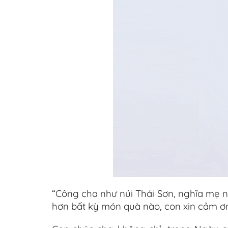
“Công cha như núi Thái Sơn, nghĩa mẹ 
hơn bất kỳ món quà nào, con xin cảm ơ