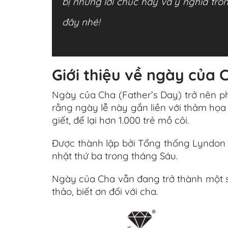
bị những lời chúc hay và ý nghĩa tr
đây nhé!
Giới thiệu về ngày của 
Ngày của Cha (Father’s Day) trở nên phổ
rằng ngày lễ này gắn liền với thảm họ
giết, để lại hơn 1.000 trẻ mồ côi.
Được thành lập bởi Tổng thống Lyndon
nhật thứ ba trong tháng Sáu.
Ngày của Cha vẫn đang trở thành một sự 
thảo, biết ơn đối với cha.