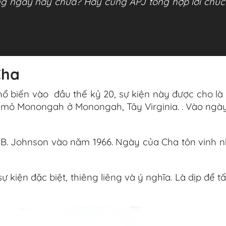
ong ngày này chưa? Hãy cùng APJ tổng hợp lời chúc
Cha
 biến vào đầu thế kỷ 20, sự kiện này được cho là đ
a mỏ Monongah ở Monongah, Tây Virginia. . Vào ngày
 B. Johnson vào năm 1966. Ngày của Cha tôn vinh 
kiện đặc biệt, thiêng liêng và ý nghĩa. Là dịp để t