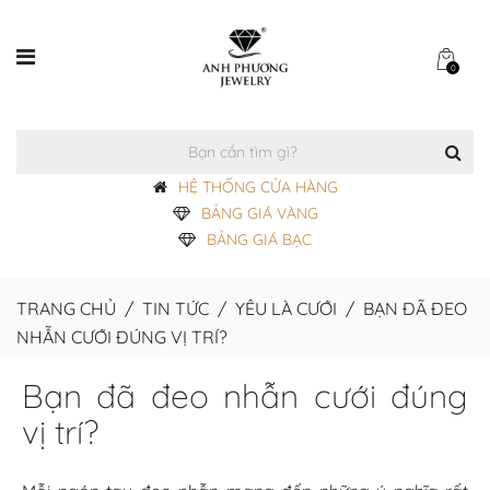
0
HỆ THỐNG CỬA HÀNG
BẢNG GIÁ VÀNG
BẢNG GIÁ BẠC
TRANG CHỦ
/
TIN TỨC
/
YÊU LÀ CƯỚI
/
BẠN ĐÃ ĐEO
NHẪN CƯỚI ĐÚNG VỊ TRÍ?
Bạn đã đeo nhẫn cưới đúng
vị trí?