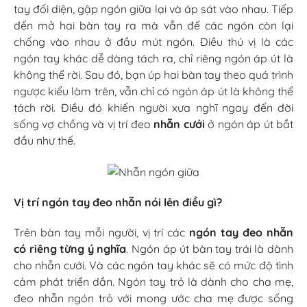
tay đối diện, gập ngón giữa lại và áp sát vào nhau. Tiếp
đến mở hai bàn tay ra mà vẫn để các ngón còn lại
chống vào nhau ở đầu mút ngón. Điều thú vị là các
ngón tay khác dễ dàng tách ra, chỉ riêng ngón áp út là
không thể rời. Sau đó, bạn úp hai bàn tay theo quá trình
ngược kiểu làm trên, vẫn chỉ có ngón áp út là không thể
tách rời. Điều đó khiến người xưa nghĩ ngay đến đời
sống vợ chồng và vị trí đeo
nhẫn cưới
ở ngón áp út bắt
đầu như thế.
Vị trí ngón tay đeo nhẫn nói lên điều gì?
Trên bàn tay mỗi người, vị trí các
ngón tay đeo nhẫn
có riêng từng ý nghĩa
. Ngón áp út bàn tay trái là dành
cho nhẫn cưới. Và các ngón tay khác sẽ có mức độ tình
cảm phát triển dần. Ngón tay trỏ là dành cho cha mẹ,
đeo nhẫn ngón trỏ với mong ước cha mẹ được sống