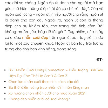
các đôi vợ chồng. Ngón áp út dành cho người mà bạn
yêu, thể hiện thông điệp “tôi đã có chủ rồi đấy”. Còn về
ngón cuối cùng – ngón út, nhiều người cho rằng ngón út
là dành cho con cái. Ngoài ra, ngón út còn là thông
điệp cho sự khiêm tốn, cho trạng thái tình cảm “tôi
không muốn yêu, hãy để tôi yên”. Tuy nhiên, nếu thấy
có ai đeo
nhẫn cưới đẹp
trên ngón út bàn tay trái thì đó
lại là một câu chuyện khác. Ngón út bàn tay trái tượng
trưng cho tình bạn vĩnh hằng, trong sáng.
-ST-
BST Nhẫn Cưới Unity Connection – Biểu Tượng Tình Yêu
Hiện Đại Cho Thế Hệ Gen Y & Gen Z
Chọn lựa nhẫn cưới theo tính cách cặp đôi
Ba thời điểm vàng trao nhẫn đính hôn lãng mạn
Xu hướng chọn nhẫn cưới cho mùa Xuân 2021
Không đeo nhẫn cưới có sao không?