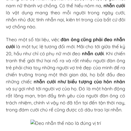
nam nữ thành vợ chồng. Có thể hiểu nôm na,
nhẫn cưới
là vật dụng mang theo mỗi người trong ngày cưới,
nhắn nhủ đức tính nhẫn nại, kiên trì trong của bất cứ đôi
vợ chồng nào.
Theo một số tài liệu, việc
đàn ông cũng phải đeo nhẫn
cưới
là một tục lệ tương đối mới. Mãi cho tới giữa thế kỷ
20, hầu như chỉ có phụ nữ mới đeo
nhẫn cưới
. Khi chiến
tranh thế giới thứ hai nổ ra và rất nhiều người đàn ông
trẻ phải chia tay những người vợ trẻ đẹp của mình để ra
chiến trường trong một thời gian dài, họ bắt đầu đeo
những chiếc
nhẫn cưới như biểu tượng của hôn nhân
và sự gợi nhớ tới người vợ của họ. Đó là một hành động
rất lãng mạn, tràn đầy tình yêu của người đàn ông có
trách nhiệm, chính vì vậy nó đã tồn tại đến tận thời nay,
trong đám cưới chú rể cũng được cô dâu trao lại nhẫn.