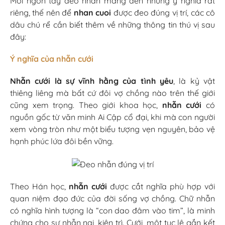
Mỗi ngón tay đeo nhẫn mang đến những ý nghĩa rất
riêng, thế nên để
nhan cuoi
được đeo đúng vị trí, các cô
dâu chú rể cần biết thêm về những thông tin thú vị sau
đây:
Ý nghĩa của nhẫn cưới
Nhẫn cưới
là sự vĩnh hằng của tình yêu
, là kỷ vật
thiêng liêng mà bất cứ đôi vợ chồng nào trên thế giới
cũng xem trọng. Theo giới khoa học,
nhẫn cưới
có
nguồn gốc từ văn minh Ai Cập cổ đại, khi mà con người
xem vòng tròn như một biểu tượng vẹn nguyên, bảo vệ
hạnh phúc lứa đôi bền vững.
Theo Hán học,
nhẫn cưới
được cắt nghĩa phù hợp với
quan niệm đạo đức của đời sống vợ chồng. Chữ nhẫn
có nghĩa hình tượng là “con dao đâm vào tim”, là minh
chứng cho sự nhẫn nại, kiên trì. Cưới, một tục lệ gắn kết