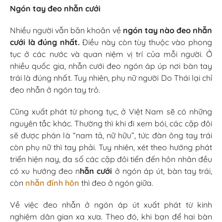
Ngón tay đeo nhẫn cưới
Nhiều người vẫn băn khoăn về
ngón tay nào đeo nhẫn
cưới là đúng nhất.
Điều này còn tùy thuộc vào phong
tục ở các nước và quan niệm vị trí của mỗi người. Ở
nhiều quốc gia, nhẫn cưới đeo ngón áp úp nơi bàn tay
trái là đúng nhất. Tuy nhiên, phụ nữ người Do Thái lại chỉ
đeo nhẫn ở ngón tay trỏ.
Cũng xuất phát từ phong tục, ở Việt Nam sẽ có những
nguyên tắc khác. Thường thì khi đi xem bói, các cặp đôi
sẽ được phán là “nam tả, nữ hữu”, tức đàn ông tay trái
còn phụ nữ thì tay phải. Tuy nhiên, xét theo hướng phát
triển hiện nay, đa số các cặp đôi tiến đến hôn nhân đều
có xu hướng đeo n
hẫn cưới
ở ngón áp út, bàn tay trái,
còn
nhẫn đính hôn
thì đeo ở ngón giữa.
Về việc đeo nhẫn ở ngón áp út xuất phát từ kinh
nghiệm dân gian xa xưa. Theo đó, khi bạn để hai bàn