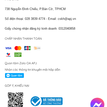
738 Nguyễn Đình Chiểu, P.Bàn Cờ, TPHCM
Số điện thoại: 028 3839 4774 - Email:
cskh@apj.vn
Giấy chứng nhận đăng ký kinh doanh: 0312040858
CHẤP NHẬN THANH TOÁN
Quan tâm Zalo OA APJ
Nhận các thông tin khuyến mãi hấp dẫn
GÓP Ý, KHIẾU NẠI