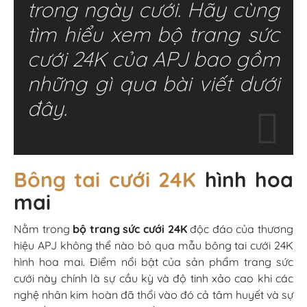
trong ngày cưới. Hãy cùng
tìm hiểu xem bộ trang sức
cưới 24K của APJ bao gồm
những gì qua bài viết dưới
đây.
Bông tai cưới 24K
hình hoa
mai
Nằm trong
bộ trang sức cưới 24K
độc đáo của thương
hiệu APJ không thể nào bỏ qua mẫu bông tai cưới 24K
hình hoa mai. Điểm nổi bật của sản phẩm trang sức
cưới này chính là sự cầu kỳ và độ tinh xảo cao khi các
nghệ nhân kim hoàn đã thổi vào đó cả tâm huyết và sự