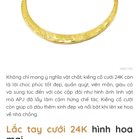
Không chỉ mang ý nghĩa vật chất, kiềng cổ cưới 24K còn
là lời chúc phúc tốt đẹp, quấn quýt, viên mãn, giàu có
và sung túc đến với các cặp đôi như hình ảnh linh vật
mà APJ đã lấy làm cảm hứng chế tác. Kiềng cổ cưới
còn giúp cô dâu thêm xinh đẹp và nổi bật khi lên xe hoa
về nhà chồng.
Lắc tay cưới 24K
hình hoa