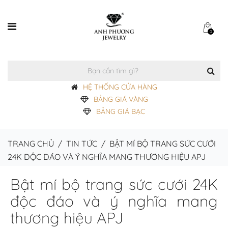
0
HỆ THỐNG CỬA HÀNG
BẢNG GIÁ VÀNG
BẢNG GIÁ BẠC
TRANG CHỦ
/
TIN TỨC
/
BẬT MÍ BỘ TRANG SỨC CƯỚI
24K ĐỘC ĐÁO VÀ Ý NGHĨA MANG THƯƠNG HIỆU APJ
Bật mí bộ trang sức cưới 24K
độc đáo và ý nghĩa mang
thương hiệu APJ