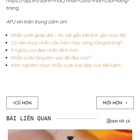
https://apj.vn/danh-muc/nhan-cuoi/nhan-cuoi-vang-
trang
APJ xin trân trọng cảm ơn!
Nhẫn cưới ghép đôi – tín vật gắn kết tình yêu trọn đời
Có nên mua nhẫn cầu hôn màu vàng hồng không?
Ý nghĩa của đeo nhẫn đính hôn
Nhẫn cưới rộng làm sao để đeo vừa?
Kinh nghiệm chọn nhẫn cưới vừa đẹp vừa tiết kiệm
CŨ HƠN
MỚI HƠN
BÀI LIÊN QUAN
XEM TẤT CẢ