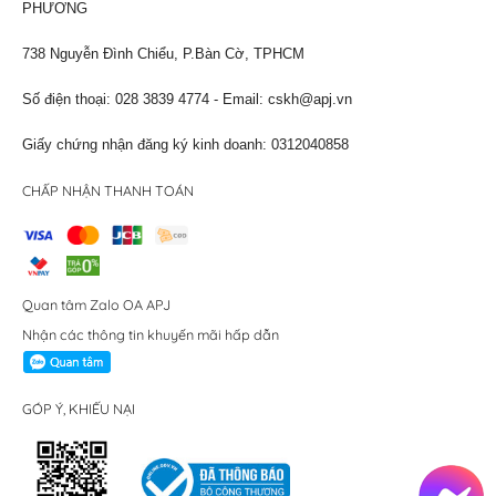
PHƯƠNG
738 Nguyễn Đình Chiểu, P.Bàn Cờ, TPHCM
Số điện thoại: 028 3839 4774 - Email:
cskh@apj.vn
Giấy chứng nhận đăng ký kinh doanh: 0312040858
CHẤP NHẬN THANH TOÁN
Quan tâm Zalo OA APJ
Nhận các thông tin khuyến mãi hấp dẫn
GÓP Ý, KHIẾU NẠI