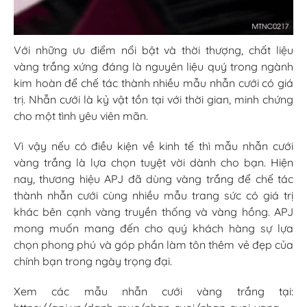
Với những ưu điểm nổi bật và thời thượng, chất liệu
vàng trắng xứng đáng là nguyên liệu quý trong ngành
kim hoàn để chế tác thành nhiều mẫu nhẫn cưới có giá
trị. Nhẫn cưới là kỷ vật tồn tại với thời gian, minh chứng
cho một tình yêu viên mãn.
Vì vậy nếu có điều kiện về kinh tế thì mẫu nhẫn cưới
vàng trắng là lựa chọn tuyệt vời dành cho bạn. Hiện
nay, thương hiệu APJ đã dùng vàng trắng để chế tác
thành nhẫn cưới cùng nhiều mẫu trang sức có giá trị
khác bên cạnh vàng truyền thống và vàng hồng. APJ
mong muốn mang đến cho quý khách hàng sự lựa
chọn phong phú và góp phần làm tôn thêm vẻ đẹp của
chính bạn trong ngày trọng đại.
Xem các mẫu nhẫn cưới vàng trắng tại: