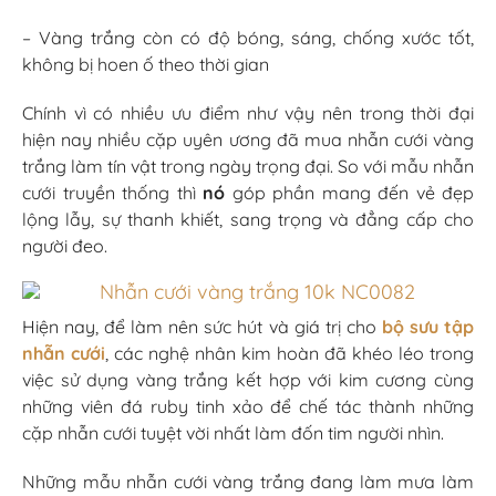
– Vàng trắng còn có độ bóng, sáng, chống xước tốt,
không bị hoen ố theo thời gian
Chính vì có nhiều ưu điểm như vậy nên trong thời đại
hiện nay nhiều cặp uyên ương đã mua nhẫn cưới vàng
trắng làm tín vật trong ngày trọng đại. So với mẫu nhẫn
cưới truyền thống thì
nó
góp phần mang đến vẻ đẹp
lộng lẫy, sự thanh khiết, sang trọng và đẳng cấp cho
người đeo.
Hiện nay, để làm nên sức hút và giá trị cho
bộ sưu tập
nhẫn cưới
, các nghệ nhân kim hoàn đã khéo léo trong
việc sử dụng vàng trắng kết hợp với kim cương cùng
những viên đá ruby tinh xảo để chế tác thành những
cặp nhẫn cưới tuyệt vời nhất làm đốn tim người nhìn.
Những mẫu nhẫn cưới vàng trắng đang làm mưa làm