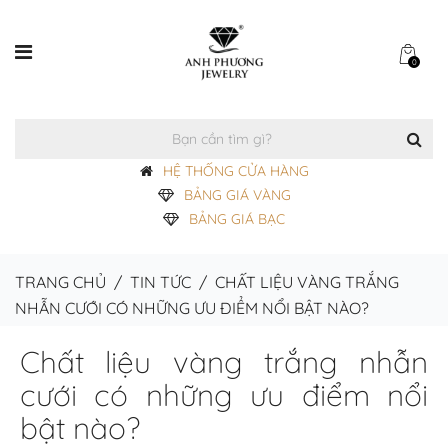
0
HỆ THỐNG CỬA HÀNG
BẢNG GIÁ VÀNG
BẢNG GIÁ BẠC
TRANG CHỦ
/
TIN TỨC
/
CHẤT LIỆU VÀNG TRẮNG
NHẪN CƯỚI CÓ NHỮNG ƯU ĐIỂM NỔI BẬT NÀO?
Chất liệu vàng trắng nhẫn
cưới có những ưu điểm nổi
bật nào?