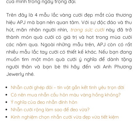
của mình trong ngày trọng đại.
Trên đây là 4 mẫu lắc vàng cưới đẹp mắt của thương
hiệu APJ mà bạn nên quan tâm. Với sự độc đáo và thu
hút, mãn nhãn người nhìn,
trang sức cưới
này đã trở
thành món quà cưới có giá trị và hot trong mùa cưới
các năm qua. Ngoài những mẫu trên, APJ còn có rất
nhiều mẫu lắc tay cưới có thiết kế khác. Nếu bạn đang
muốn tìm một món quà cưới ý nghĩa để dành tặng
người thân và bạn bè thì hãy đến với Anh Phương
Jewerly nhé.
Nhẫn cưới ghép đôi – tín vật gắn kết tình yêu trọn đời
Có nên mua nhẫn cầu hôn màu vàng hồng không?
Ý nghĩa của đeo nhẫn đính hôn
Nhẫn cưới rộng làm sao để đeo vừa?
Kinh nghiệm chọn nhẫn cưới vừa đẹp vừa tiết kiệm