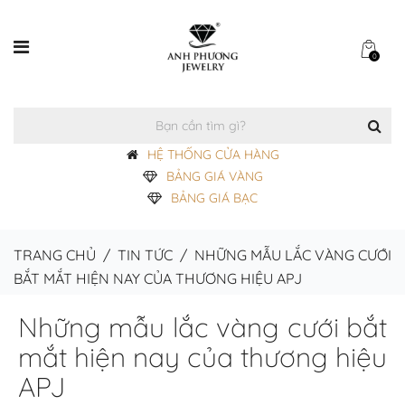
0
HỆ THỐNG CỬA HÀNG
BẢNG GIÁ VÀNG
BẢNG GIÁ BẠC
TRANG CHỦ
/
TIN TỨC
/
NHỮNG MẪU LẮC VÀNG CƯỚI
BẮT MẮT HIỆN NAY CỦA THƯƠNG HIỆU APJ
Những mẫu lắc vàng cưới bắt
mắt hiện nay của thương hiệu
APJ