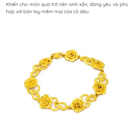
Khiến cho món quà trở nên xinh xắn, đáng yêu và phù
hợp với bàn tay mềm mại của cô dâu.