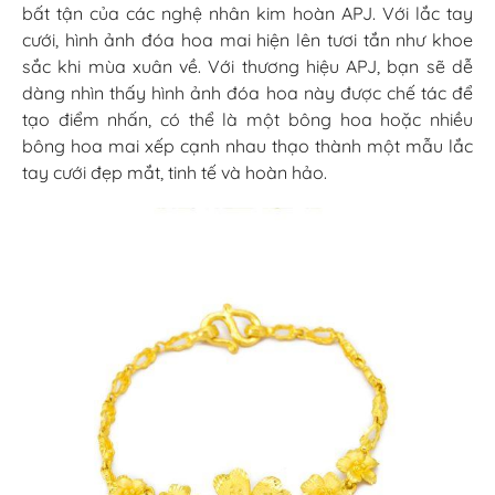
bất tận của các nghệ nhân kim hoàn APJ. Với lắc tay
cưới, hình ảnh đóa hoa mai hiện lên tươi tắn như khoe
sắc khi mùa xuân về. Với thương hiệu APJ, bạn sẽ dễ
dàng nhìn thấy hình ảnh đóa hoa này được chế tác để
tạo điểm nhấn, có thể là một bông hoa hoặc nhiều
bông hoa mai xếp cạnh nhau thạo thành một mẫu lắc
tay cưới đẹp mắt, tinh tế và hoàn hảo.