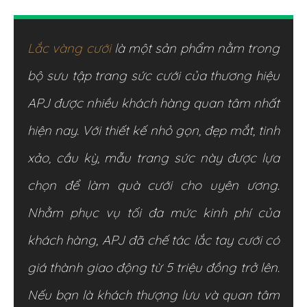
Lắc vàng cưới
là một sản phẩm nằm trong
bộ sưu tập trang sức cưới của thương hiệu
APJ được nhiều khách hàng quan tâm nhất
hiện nay. Với thiết kế nhỏ gọn, đẹp mắt, tinh
xảo, cầu kỳ, mẫu trang sức này được lựa
chọn để làm quà cưới cho uyên ương.
Nhằm phục vụ tối đa mức kinh phí của
khách hàng, APJ đã chế tác lắc tay cưới có
giá thành giao động từ 5 triệu đồng trở lên.
Nếu bạn là khách thượng lưu và quan tâm