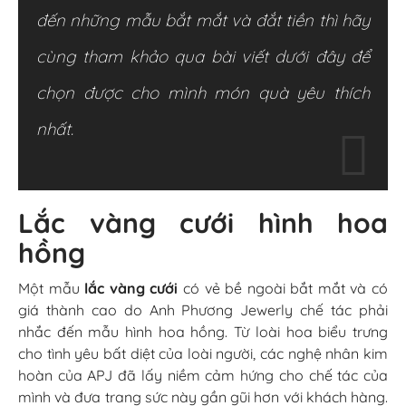
đến những mẫu bắt mắt và đắt tiền thì hãy
cùng tham khảo qua bài viết dưới đây để
chọn được cho mình món quà yêu
thích
nhất.
Lắc vàng cưới hình hoa
hồng
Một mẫu
lắc vàng cưới
có vẻ bề ngoài bắt mắt và có
giá thành cao do Anh Phương Jewerly chế tác phải
nhắc đến mẫu hình hoa hồng. Từ loài hoa biểu trưng
cho tình yêu bất diệt của loài người, các nghệ nhân kim
hoàn của APJ đã lấy niềm cảm hứng cho chế tác của
mình và đưa trang sức này gần gũi hơn với khách hàng.