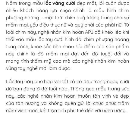
Nằm trong mẫu
lắc vàng cưới
đẹp mắt, lôi cuốn được
nhiều khách hàng lựa chọn chính là mẫu hình chim
phượng hoàng – một loài chim quý tượng trưng cho sự
mềm mại, yểu điệu thục nữ và quý phái của phái nữ. Từ
loài chim này, nghệ nhân kim hoàn APJ đã khéo léo khi
thổi vào mẫu lắc tay cưới hình đôi chim phượng hoàng
tung cánh, khoe sắc bên nhau. Ưu điểm của sản phẩm
này chính là độ mềm mại đạt đến độ tuyệt đối và
mang tính thẩm mỹ cao mà các nghệ nhân kim hoàn
vững tay nghề mới làm được.
Lắc tay này phù hợp với tất cả cô dâu trong ngày cưới
dù bạn đang ở độ tuổi nào. Thông qua mẫu trang sức
này, các nghệ nhân kim hoàn muốn tôn vinh vẻ đẹp
của tân nương và không quên gửi lời chúc phúc trăm
năm viên mãn, kết trọn tình phu thê đến với uyên ương.