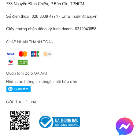
738 Nguyễn Đình Chiểu, P.Bàn Cờ, TPHCM
Số điện thoại: 028 3839 4774 - Email:
cskh@apj.vn
Giấy chứng nhận đăng ký kinh doanh: 0312040858
CHẤP NHẬN THANH TOÁN
Quan tâm Zalo OA APJ
Nhận các thông tin khuyến mãi hấp dẫn
GÓP Ý, KHIẾU NẠI