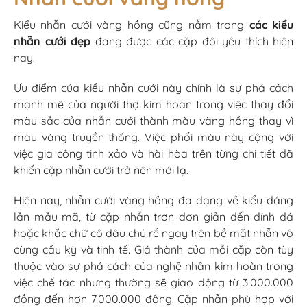
Kiểu nhẫn cưới vàng hồng cũng nằm trong
các kiểu
nhẫn cưới đẹp
đang được các cặp đôi yêu thích hiện
nay.
Ưu điểm của kiểu nhẫn cưới này chính là sự phá cách
mạnh mẽ của người thợ kim hoàn trong việc thay đổi
màu sắc của nhẫn cưới thành màu vàng hồng thay vì
màu vàng truyền thống. Việc phối màu này cộng với
việc gia công tinh xảo và hài hòa trên từng chi tiết đã
khiến cặp nhẫn cưới trở nên mới lạ.
Hiện nay, nhẫn cưới vàng hồng đa dạng về kiểu dáng
lẫn mẫu mã, từ cặp nhẫn trơn đơn giản đến đính đá
hoặc khắc chữ cô dâu chú rể ngay trên bề mặt nhẫn vô
cùng cầu kỳ và tinh tế. Giá thành của mỗi cặp còn tùy
thuộc vào sự phá cách của nghệ nhân kim hoàn trong
việc chế tác nhưng thường sẽ giao động từ 3.000.000
đồng đến hơn 7.000.000 đồng. Cặp nhẫn phù hợp với