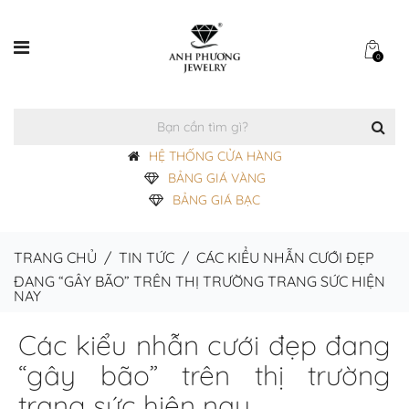
0
HỆ THỐNG CỬA HÀNG
BẢNG GIÁ VÀNG
BẢNG GIÁ BẠC
TRANG CHỦ
/
TIN TỨC
/
CÁC KIỂU NHẪN CƯỚI ĐẸP
ĐANG “GÂY BÃO” TRÊN THỊ TRƯỜNG TRANG SỨC HIỆN
NAY
Các kiểu nhẫn cưới đẹp đang
“gây bão” trên thị trường
trang sức hiện nay