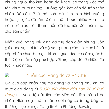
những người thợ kim hoàn đã khéo léo trong việc chế
tác khi đưa ra những ý tưởng gắn kết viên đá trên thân
nhẫn. Đó có thể là một viên đá hình tròn, hình vuông
hoặc lục giác để làm điểm nhấn hoặc nhiều viên nhỏ
nằm trải rác trên thân nhẫn để tạo nên độ mềm mại
cho sản phẩm.
Nhẫn cưới vàng 18k đính đá tuy đơn giản nhưng luôn
giữ được sự tươi trẻ và độ sang trọng của nó. Hơn hết là
cặp nhẫn chưa bao giờ khiến người đeo có cảm giác bị
thô. Cặp nhẫn này phù hợp với mọi cặp đôi ở nhiều lứa
tuổi khác nhau.
Giá của cặp nhẫn này đa dạng và phong phú khi có
mức giao động từ
3.000.000 đồng đến hơn 7.000.000
đồng
tùy vào độ đắt tiền của viên đá đính trên chiếc
nhẫn. Hiện nay, mẫu nhẫn cưới này có trưng bày tại
thương hiệu trang sức uy tín Anh Phương Jewelry.