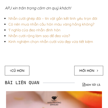
APJ xin trân trọng cảm ơn quý khách!
Nhẫn cưới ghép đôi – tín vật gắn kết tình yêu trọn đời
Có nên mua nhẫn cầu hôn màu vàng hồng không?
Ý nghĩa của đeo nhẫn đính hôn
Nhẫn cưới rộng làm sao để đeo vừa?
Kinh nghiệm chọn nhẫn cưới vừa đẹp vừa tiết kiệm
CŨ HƠN
MỚI HƠN
BÀI LIÊN QUAN
XEM TẤT CẢ