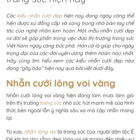
Các
kiểu nhẫn cưới đẹp
hiện nay đang ngày càng thể
hiện được sự đẳng cấp và sang trọng nhờ bàn tay chế
tác của nghệ nhân kim hoàn. Một mẫu nhẫn cưới đẹp
ra đời sẽ góp phần trong việc đưa thị trường trang sức
Việt Nam ngày càng bức phá. Hơn cả là giúp cho ngày
trọng đại của các đôi uyên ương thêm hoàn hảo nhất.
Hãy cùng tìm hiểu xem các kiểu nhẫn cưới đẹp nào
đang “gây bão” hiện nay qua bài viết dưới đây.
Nhẫn cưới lông voi vàng
Nhẫn cưới lông voi vàng hiện đang làm mưa làm gió
trên thị trường
trang sức
nhờ sức hút mạnh mẽ của hình
thức bên ngoài lẫn ý nghĩa sâu xa mà cặp nhẫn mang
lại.
Từ xưa,
nhẫn lông voi
là trang sức của người dân tộc Ê
Đê khi họ cho rằng đeo lông voi sẽ mang đến nhiều sự