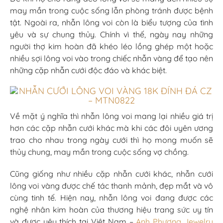
may mắn trong cuộc sống lẫn phòng tránh được bệnh
tật. Ngoài ra, nhẫn lông voi còn là biểu tượng của tình
yêu và sự chung thủy. Chính vì thế, ngày nay những
người thợ kim hoàn đã khéo léo lồng ghép một hoặc
nhiều sợi lông voi vào trong chiếc nhẫn vàng để tạo nên
những cặp nhẫn cưới độc đáo và khác biệt.
Về mặt ý nghĩa thì nhẫn lông voi mang lại nhiều giá trị
hơn các cặp nhẫn cưới khác mà khi các đôi uyên ương
trao cho nhau trong ngày cưới thì họ mong muốn sẽ
thủy chung, may mắn trong cuộc sống vợ chồng.
Cũng giống như nhiều cặp nhẫn cưới khác, nhẫn cưới
lông voi vàng được chế tác thanh mảnh, đẹp mắt và vô
cùng tinh tế. Hiện nay, nhẫn lông voi đang được các
nghệ nhân kim hoàn của thương hiệu trang sức uy tín
và được yêu thích tại Việt Nam –
Anh Phương Jewelry