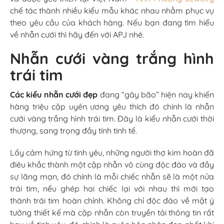
chế tác thành nhiều kiểu mẫu khác nhau nhằm phục vụ
theo yêu cầu của khách hàng. Nếu bạn đang tìm hiểu
về nhẫn cưới thì hãy đến với APJ nhé.
Nhẫn cưới vàng trắng hình
trái tim
Các kiểu nhẫn cưới đẹp
đang “gây bão” hiện nay khiến
hàng triệu cặp uyên ương yêu thích đó chính là nhẫn
cưới vàng trắng hình trái tim. Đây là kiểu nhẫn cưới thời
thượng, sang trọng đầy tính tinh tế.
Lấy cảm hứng từ tình yêu, những người thợ kim hoàn đã
điêu khắc thành một cặp nhẫn vô cùng độc đáo và đầy
sự lãng mạn, đó chính là mỗi chiếc nhẫn sẽ là một nửa
trái tim, nếu ghép hai chiếc lại với nhau thì mới tạo
thành trái tim hoàn chỉnh. Không chỉ độc đáo về mặt ý
tưởng thiết kế mà cặp nhẫn còn truyền tải thông tin rất