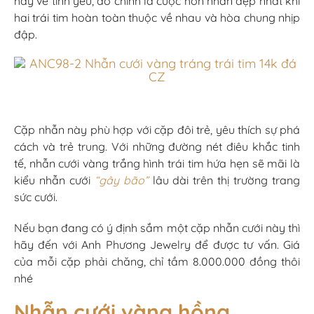
hay về tình yêu, đó chính là cuộc hôn nhân đẹp nhất khi
hai trái tim hoàn toàn thuộc về nhau và hòa chung nhịp
đập.
Cặp nhẫn này phù hợp với cặp đôi trẻ, yêu thích sự phá
cách và trẻ trung. Với những đường nét điêu khắc tinh
tế, nhẫn cưới vàng trắng hình trái tim hứa hẹn sẽ mãi là
kiểu nhẫn cưới
“gây bão”
lâu dài trên thị trường trang
sức cưới.
Nếu bạn đang có ý định sắm một cặp nhẫn cưới này thì
hãy đến với Anh Phương Jewelry để được tư vấn. Giá
của mỗi cặp phải chăng, chỉ tầm 8.000.000 đồng thôi
nhé
Nhẫn cưới vàng hồng